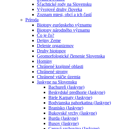
Šľachtické rody na Slovensku
Vývojové druhy človeka
Zoznam miest, obcí a ich častí
Príroda
Biotopy európskeho významu
Biotopy národného významu
Čo je čo?
Dejiny Zeme
Delenie organizmov
Druhy biotopov
Geomorfologické členenie Slovenska
Horniny
Chránené krajinné oblasti
Chránené stromy
Chránené vtáčie územia
Jaskyne na Slovensku
Bachureň (Jaskyne)
Beskydské predhorie (Jaskyne)
Biele Karpaty (Jaskyne)
Bodvianska pahorkatina (Jaskyne)
Branisko (Jaskyne)
Bukovské vrchy (Jaskyne)
Burda (Jaskyne)
Busov (Jaskyne)
Cerová vrchovina (Jaskyne)