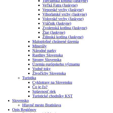
Turčianska kotlina (Jaskyne)
Veľká Fatra (Jaskyne)
Veporské vrchy (Jaskyne)
Vihorlatské vrchy (Jaskyne)
Volovské vrchy (Jaskyne)
Vtáčnik (Jaskyne)
Zvolenská kotlina (Jaskyne)
Žiar (Jaskyne)
Žilinská kotlina (Jaskyne)
Maloplošné chránené územia
Minerály
Národné parky
Rastliny Slovenska
Stromy Slovenska
Územia európskeho významu
Vodné toky
Živočíchy Slovenska
Turistika
Cyklotrasy na Slovensku
Čo je čo?
Splavnosť riek
Turistické chodníky KST
Slovensko
Hlavné mesto Bratislava
Opis Regiónov