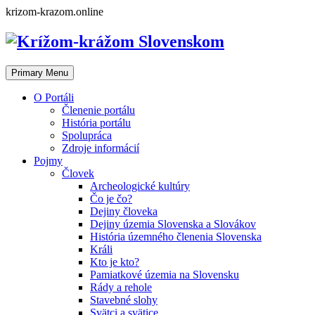
Skip
krizom-krazom.online
to
content
Primary Menu
O Portáli
Členenie portálu
História portálu
Spolupráca
Zdroje informácií
Pojmy
Človek
Archeologické kultúry
Čo je čo?
Dejiny človeka
Dejiny územia Slovenska a Slovákov
História územného členenia Slovenska
Králi
Kto je kto?
Pamiatkové územia na Slovensku
Rády a rehole
Stavebné slohy
Svätci a svätice