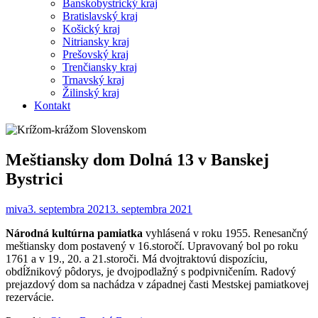
Banskobystrický kraj
Bratislavský kraj
Košický kraj
Nitriansky kraj
Prešovský kraj
Trenčiansky kraj
Trnavský kraj
Žilinský kraj
Kontakt
Meštiansky dom Dolná 13 v Banskej
Bystrici
miva
3. septembra 2021
3. septembra 2021
Národná kultúrna pamiatka
vyhlásená v roku 1955. Renesančný
meštiansky dom postavený v 16.storočí. Upravovaný bol po roku
1761 a v 19., 20. a 21.storoči. Má dvojtraktovú dispozíciu,
obdĺžnikový pôdorys, je dvojpodlažný s podpivničením. Radový
prejazdový dom sa nachádza v západnej časti Mestskej pamiatkovej
rezervácie.