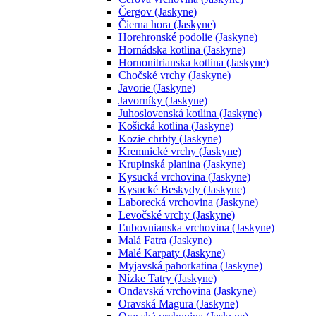
Čergov (Jaskyne)
Čierna hora (Jaskyne)
Horehronské podolie (Jaskyne)
Hornádska kotlina (Jaskyne)
Hornonitrianska kotlina (Jaskyne)
Chočské vrchy (Jaskyne)
Javorie (Jaskyne)
Javorníky (Jaskyne)
Juhoslovenská kotlina (Jaskyne)
Košická kotlina (Jaskyne)
Kozie chrbty (Jaskyne)
Kremnické vrchy (Jaskyne)
Krupinská planina (Jaskyne)
Kysucká vrchovina (Jaskyne)
Kysucké Beskydy (Jaskyne)
Laborecká vrchovina (Jaskyne)
Levočské vrchy (Jaskyne)
Ľubovnianska vrchovina (Jaskyne)
Malá Fatra (Jaskyne)
Malé Karpaty (Jaskyne)
Myjavská pahorkatina (Jaskyne)
Nízke Tatry (Jaskyne)
Ondavská vrchovina (Jaskyne)
Oravská Magura (Jaskyne)