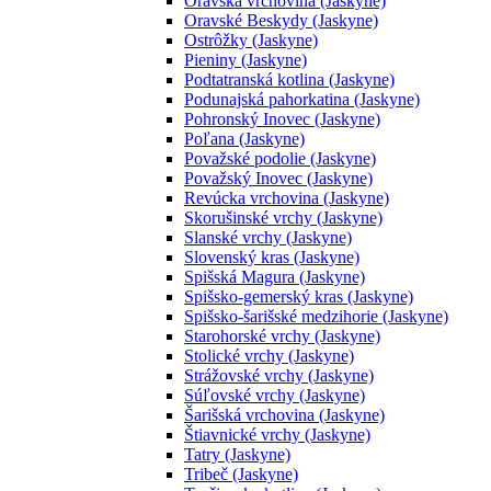
Oravská vrchovina (Jaskyne)
Oravské Beskydy (Jaskyne)
Ostrôžky (Jaskyne)
Pieniny (Jaskyne)
Podtatranská kotlina (Jaskyne)
Podunajská pahorkatina (Jaskyne)
Pohronský Inovec (Jaskyne)
Poľana (Jaskyne)
Považské podolie (Jaskyne)
Považský Inovec (Jaskyne)
Revúcka vrchovina (Jaskyne)
Skorušinské vrchy (Jaskyne)
Slanské vrchy (Jaskyne)
Slovenský kras (Jaskyne)
Spišská Magura (Jaskyne)
Spišsko-gemerský kras (Jaskyne)
Spišsko-šarišské medzihorie (Jaskyne)
Starohorské vrchy (Jaskyne)
Stolické vrchy (Jaskyne)
Strážovské vrchy (Jaskyne)
Súľovské vrchy (Jaskyne)
Šarišská vrchovina (Jaskyne)
Štiavnické vrchy (Jaskyne)
Tatry (Jaskyne)
Tribeč (Jaskyne)