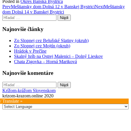
Posted in
Okres Banská Bystrica
Post
Prev
Meštiansky dom Dolná 12 v Banskej Bystrici
Next
Meštiansky
dom Dolná 14 v Banskej Bystrici
navigation
Hľadať:
Najnovšie články
Zo Slopnej cez Belušské Slatiny (okruh)
Zo Slopnej cez Mojtín (okruh)
Hrádok v Prečíne
Skalný hríb na Ostrej Malenici – Dolný Lieskov
Chata Zigovka – Horná Mariková
Najnovšie komentáre
Hľadať:
Krížom-krážom Slovenskom
krizom-krazom.online 2020
/ Translate »