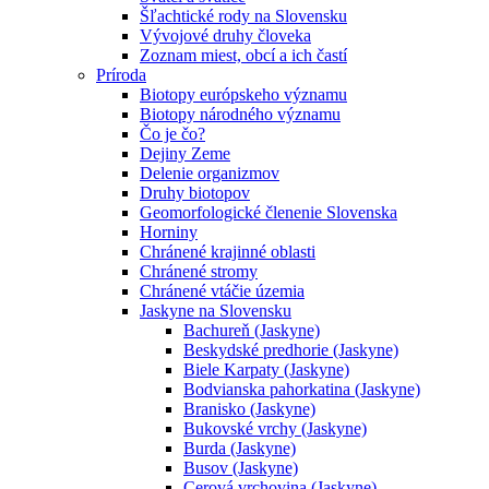
Šľachtické rody na Slovensku
Vývojové druhy človeka
Zoznam miest, obcí a ich častí
Príroda
Biotopy európskeho významu
Biotopy národného významu
Čo je čo?
Dejiny Zeme
Delenie organizmov
Druhy biotopov
Geomorfologické členenie Slovenska
Horniny
Chránené krajinné oblasti
Chránené stromy
Chránené vtáčie územia
Jaskyne na Slovensku
Bachureň (Jaskyne)
Beskydské predhorie (Jaskyne)
Biele Karpaty (Jaskyne)
Bodvianska pahorkatina (Jaskyne)
Branisko (Jaskyne)
Bukovské vrchy (Jaskyne)
Burda (Jaskyne)
Busov (Jaskyne)
Cerová vrchovina (Jaskyne)