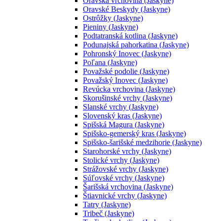
Oravská vrchovina (Jaskyne)
Oravské Beskydy (Jaskyne)
Ostrôžky (Jaskyne)
Pieniny (Jaskyne)
Podtatranská kotlina (Jaskyne)
Podunajská pahorkatina (Jaskyne)
Pohronský Inovec (Jaskyne)
Poľana (Jaskyne)
Považské podolie (Jaskyne)
Považský Inovec (Jaskyne)
Revúcka vrchovina (Jaskyne)
Skorušinské vrchy (Jaskyne)
Slanské vrchy (Jaskyne)
Slovenský kras (Jaskyne)
Spišská Magura (Jaskyne)
Spišsko-gemerský kras (Jaskyne)
Spišsko-šarišské medzihorie (Jaskyne)
Starohorské vrchy (Jaskyne)
Stolické vrchy (Jaskyne)
Strážovské vrchy (Jaskyne)
Súľovské vrchy (Jaskyne)
Šarišská vrchovina (Jaskyne)
Štiavnické vrchy (Jaskyne)
Tatry (Jaskyne)
Tribeč (Jaskyne)