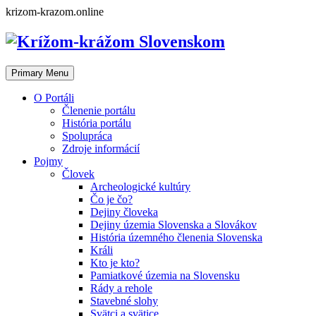
Skip
krizom-krazom.online
to
content
Primary Menu
O Portáli
Členenie portálu
História portálu
Spolupráca
Zdroje informácií
Pojmy
Človek
Archeologické kultúry
Čo je čo?
Dejiny človeka
Dejiny územia Slovenska a Slovákov
História územného členenia Slovenska
Králi
Kto je kto?
Pamiatkové územia na Slovensku
Rády a rehole
Stavebné slohy
Svätci a svätice