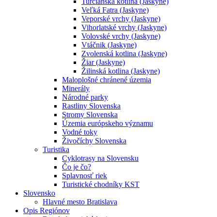
Turčianska kotlina (Jaskyne)
Veľká Fatra (Jaskyne)
Veporské vrchy (Jaskyne)
Vihorlatské vrchy (Jaskyne)
Volovské vrchy (Jaskyne)
Vtáčnik (Jaskyne)
Zvolenská kotlina (Jaskyne)
Žiar (Jaskyne)
Žilinská kotlina (Jaskyne)
Maloplošné chránené územia
Minerály
Národné parky
Rastliny Slovenska
Stromy Slovenska
Územia európskeho významu
Vodné toky
Živočíchy Slovenska
Turistika
Cyklotrasy na Slovensku
Čo je čo?
Splavnosť riek
Turistické chodníky KST
Slovensko
Hlavné mesto Bratislava
Opis Regiónov