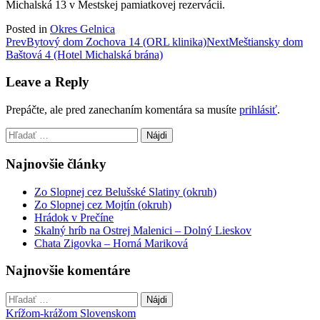
Michalská 13 v Mestskej pamiatkovej rezervácii.
Posted in
Okres Gelnica
Post
Prev
Bytový dom Zochova 14 (ORL klinika)
Next
Meštiansky dom
Baštová 4 (Hotel Michalská brána)
navigation
Leave a Reply
Prepáčte, ale pred zanechaním komentára sa musíte
prihlásiť
.
Hľadať:
Najnovšie články
Zo Slopnej cez Belušské Slatiny (okruh)
Zo Slopnej cez Mojtín (okruh)
Hrádok v Prečíne
Skalný hríb na Ostrej Malenici – Dolný Lieskov
Chata Zigovka – Horná Mariková
Najnovšie komentáre
Hľadať:
Krížom-krážom Slovenskom