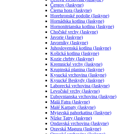
Čergov (Jaskyne)
Čierna hora (Jaskyne)
Horehronské podolie (Jaskyne)
Hornádska kotlina (Jaskyne)
Hornonitrianska kotlina (Jaskyne)
Chočské vrchy (Jaskyne)
Javorie (Jaskyne)
Javorníky (Jaskyne)
Juhoslovenská kotlina (Jaskyne)
Košická kotlina (Jaskyne)
Kozie chrbty (Jaskyne)
Kremnické vrchy (Jaskyne)
Krupinská planina (Jaskyne)
Kysucká vrchovina (Jaskyne)
Kysucké Beskydy (Jaskyne)
Laborecká vrchovina (Jaskyne)
Levočské vrchy (Jaskyne)
Ľubovnianska vrchovina (Jaskyne)
Malá Fatra (Jaskyne)
Malé Karpaty (Jaskyne)
Myjavská pahorkatina (Jaskyne)
Nízke Tatry (Jaskyne)
Ondavská vrchovina (Jaskyne)
Oravská Magura (Jaskyne)