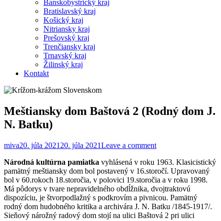
Banskobystrický kraj
Bratislavský kraj
Košický kraj
Nitriansky kraj
Prešovský kraj
Trenčiansky kraj
Trnavský kraj
Žilinský kraj
Kontakt
Meštiansky dom Baštová 2 (Rodný dom J.
N. Batku)
miva
20. júla 2021
20. júla 2021
Leave a comment
Národná kultúrna pamiatka
vyhlásená v roku 1963. Klasicistický
pamätný meštiansky dom bol postavený v 16.storočí. Upravovaný
bol v 60.rokoch 18.storočia, v polovici 19.storočia a v roku 1998.
Má pôdorys v tvare nepravidelného obdĺžnika, dvojtraktovú
dispozíciu, je štvorpodlažný s podkrovím a pivnicou. Pamätný
rodný dom hudobného kritika a archivára J. N. Batku /1845-1917/.
Sieňový nárožný radový dom stojí na ulici Baštová 2 pri ulici