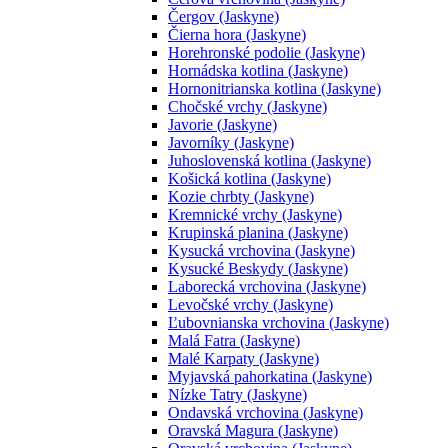
Čergov (Jaskyne)
Čierna hora (Jaskyne)
Horehronské podolie (Jaskyne)
Hornádska kotlina (Jaskyne)
Hornonitrianska kotlina (Jaskyne)
Chočské vrchy (Jaskyne)
Javorie (Jaskyne)
Javorníky (Jaskyne)
Juhoslovenská kotlina (Jaskyne)
Košická kotlina (Jaskyne)
Kozie chrbty (Jaskyne)
Kremnické vrchy (Jaskyne)
Krupinská planina (Jaskyne)
Kysucká vrchovina (Jaskyne)
Kysucké Beskydy (Jaskyne)
Laborecká vrchovina (Jaskyne)
Levočské vrchy (Jaskyne)
Ľubovnianska vrchovina (Jaskyne)
Malá Fatra (Jaskyne)
Malé Karpaty (Jaskyne)
Myjavská pahorkatina (Jaskyne)
Nízke Tatry (Jaskyne)
Ondavská vrchovina (Jaskyne)
Oravská Magura (Jaskyne)