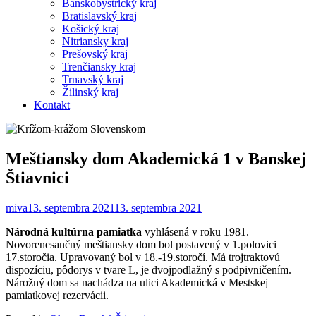
Banskobystrický kraj
Bratislavský kraj
Košický kraj
Nitriansky kraj
Prešovský kraj
Trenčiansky kraj
Trnavský kraj
Žilinský kraj
Kontakt
Meštiansky dom Akademická 1 v Banskej
Štiavnici
miva
13. septembra 2021
13. septembra 2021
Národná kultúrna pamiatka
vyhlásená v roku 1981.
Novorenesančný meštiansky dom bol postavený v 1.polovici
17.storočia. Upravovaný bol v 18.-19.storočí. Má trojtraktovú
dispozíciu, pôdorys v tvare L, je dvojpodlažný s podpivničením.
Nárožný dom sa nachádza na ulici Akademická v Mestskej
pamiatkovej rezervácii.