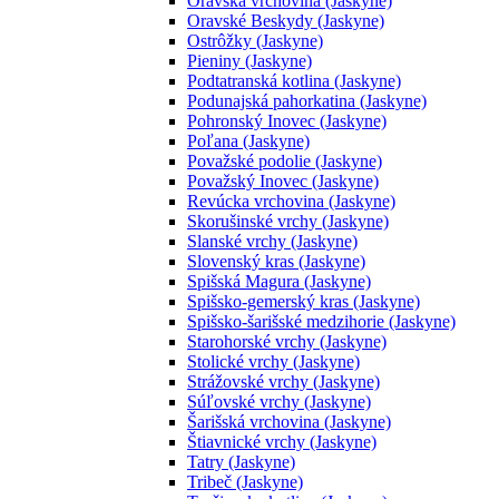
Oravská vrchovina (Jaskyne)
Oravské Beskydy (Jaskyne)
Ostrôžky (Jaskyne)
Pieniny (Jaskyne)
Podtatranská kotlina (Jaskyne)
Podunajská pahorkatina (Jaskyne)
Pohronský Inovec (Jaskyne)
Poľana (Jaskyne)
Považské podolie (Jaskyne)
Považský Inovec (Jaskyne)
Revúcka vrchovina (Jaskyne)
Skorušinské vrchy (Jaskyne)
Slanské vrchy (Jaskyne)
Slovenský kras (Jaskyne)
Spišská Magura (Jaskyne)
Spišsko-gemerský kras (Jaskyne)
Spišsko-šarišské medzihorie (Jaskyne)
Starohorské vrchy (Jaskyne)
Stolické vrchy (Jaskyne)
Strážovské vrchy (Jaskyne)
Súľovské vrchy (Jaskyne)
Šarišská vrchovina (Jaskyne)
Štiavnické vrchy (Jaskyne)
Tatry (Jaskyne)
Tribeč (Jaskyne)