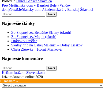
Posted in
Okres Banská Štiavnica
Post
Prev
Meštiansky dom v Banskej Belej (Vančov
dom)
Next
Meštiansky dom Akademická 2 v Banskej Štiavnici
navigation
Hľadať:
Najnovšie články
Zo Slopnej cez Belušské Slatiny (okruh)
Zo Slopnej cez Mojtín (okruh)
Hrádok v Prečíne
Skalný hríb na Ostrej Malenici – Dolný Lieskov
Chata Zigovka – Horná Mariková
Najnovšie komentáre
Hľadať:
Krížom-krážom Slovenskom
krizom-krazom.online 2020
/ Translate »