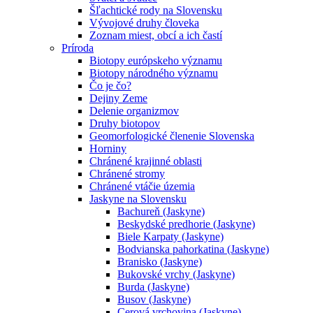
Šľachtické rody na Slovensku
Vývojové druhy človeka
Zoznam miest, obcí a ich častí
Príroda
Biotopy európskeho významu
Biotopy národného významu
Čo je čo?
Dejiny Zeme
Delenie organizmov
Druhy biotopov
Geomorfologické členenie Slovenska
Horniny
Chránené krajinné oblasti
Chránené stromy
Chránené vtáčie územia
Jaskyne na Slovensku
Bachureň (Jaskyne)
Beskydské predhorie (Jaskyne)
Biele Karpaty (Jaskyne)
Bodvianska pahorkatina (Jaskyne)
Branisko (Jaskyne)
Bukovské vrchy (Jaskyne)
Burda (Jaskyne)
Busov (Jaskyne)
Cerová vrchovina (Jaskyne)