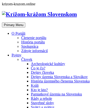
Skip
krizom-krazom.online
to
content
Primary Menu
O Portáli
Členenie portálu
História portálu
Spolupráca
Zdroje informácií
Pojmy
Človek
Archeologické kultúry
Čo je čo?
Dejiny človeka
Dejiny územia Slovenska a Slovákov
História územného členenia Slovenska
Králi
Kto je kto?
Pamiatkové územia na Slovensku
Rády a rehole
Stavebné slohy
Svätci a svätice