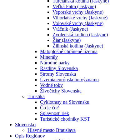
Turčianska kotlina (Jaskyne)
Veľká Fatra (Jaskyne)
Veporské vrchy (Jaskyne)
Vihorlatské vrchy (Jaskyne)
Volovské vrchy (Jaskyne)
Vtáčnik (Jaskyne)
Zvolenská kotlina (Jaskyne)
Žiar (Jaskyne)
Žilinská kotlina (Jaskyne)
Maloplošné chránené územia
Minerály
Národné parky
Rastliny Slovenska
Stromy Slovenska
Územia európskeho významu
Vodné toky
Živočíchy Slovenska
Turistika
Cyklotrasy na Slovensku
Čo je čo?
Splavnosť riek
Turistické chodníky KST
Slovensko
Hlavné mesto Bratislava
Opis Regiónov