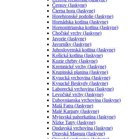
Čergov (Jaskyne)
Čierna hora (Jaskyne)
Horehronské podolie (Jaskyne)
Hornádska kotlina (Jaskyne)
Hornonitrianska kotlina (Jaskyne)
Chočské vrchy (Jaskyne)
Javorie (Jaskyne)
Javorníky (Jaskyne)
Juhoslovenská kotlina (Jaskyne)
Košická kotlina (Jaskyne)
Kozie chrbty (Jaskyne)
Kremnické vrchy (Jaskyne)
Krupinská planina (Jaskyne)
Kysucká vrchovina (Jaskyne)
Kysucké Beskydy (Jaskyne)
Laborecká vrchovina (Jaskyne)
Levočské vrchy (Jaskyne)
Ľubovnianska vrchovina (Jaskyne)
Malá Fatra (Jaskyne)
Malé Karpaty (Jaskyne)
Myjavská pahorkatina (Jaskyne)
Nízke Tatry (Jaskyne)
Ondavská vrchovina (Jaskyne)
Oravská Magura (Jaskyne)