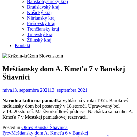
Banskobystrický kraj
Bratislavský kraj
Košický kraj
Nitriansky kraj
Prešovský kraj
Trenčiansky kraj
Trnavský kraj
Žilinský kraj
Kontakt
Meštiansky dom A. Kmeťa 7 v Banskej
Štiavnici
miva
13. septembra 2021
13. septembra 2021
Národná kultúrna pamiatka
vyhlásená v roku 1955. Barokový
meštiansky dom bol postavený v 18.storočí. Upravovaný bol
v 19.-20.storočí. Má štvorkrídlový pôdorys. Nachádza sa na ulici A.
Kmeťa 7 v Mestskej pamiatkovej rezervácii.
Posted in
Okres Banská Štiavnica
Post
Prev
Meštiansky dom A. Kmeťa 6 v Banskej