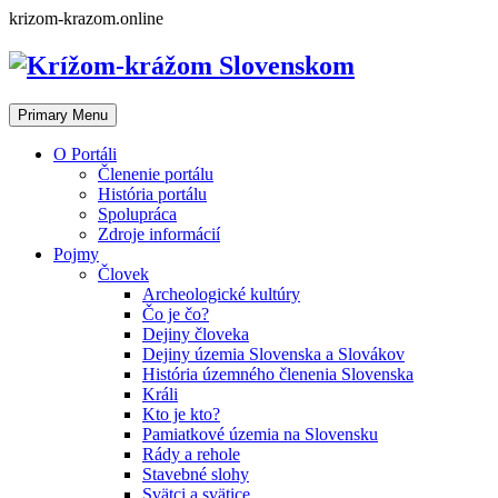
Skip
krizom-krazom.online
to
content
Primary Menu
O Portáli
Členenie portálu
História portálu
Spolupráca
Zdroje informácií
Pojmy
Človek
Archeologické kultúry
Čo je čo?
Dejiny človeka
Dejiny územia Slovenska a Slovákov
História územného členenia Slovenska
Králi
Kto je kto?
Pamiatkové územia na Slovensku
Rády a rehole
Stavebné slohy
Svätci a svätice