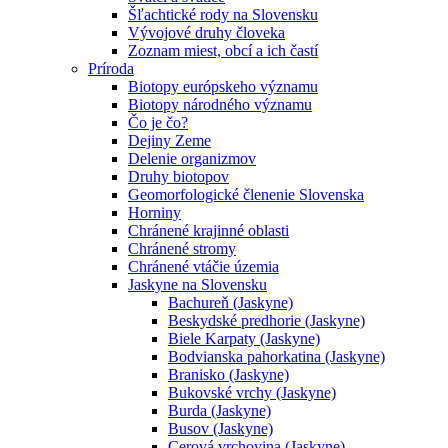
Šľachtické rody na Slovensku
Vývojové druhy človeka
Zoznam miest, obcí a ich častí
Príroda
Biotopy európskeho významu
Biotopy národného významu
Čo je čo?
Dejiny Zeme
Delenie organizmov
Druhy biotopov
Geomorfologické členenie Slovenska
Horniny
Chránené krajinné oblasti
Chránené stromy
Chránené vtáčie územia
Jaskyne na Slovensku
Bachureň (Jaskyne)
Beskydské predhorie (Jaskyne)
Biele Karpaty (Jaskyne)
Bodvianska pahorkatina (Jaskyne)
Branisko (Jaskyne)
Bukovské vrchy (Jaskyne)
Burda (Jaskyne)
Busov (Jaskyne)
Cerová vrchovina (Jaskyne)