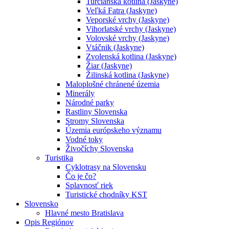
Turčianska kotlina (Jaskyne)
Veľká Fatra (Jaskyne)
Veporské vrchy (Jaskyne)
Vihorlatské vrchy (Jaskyne)
Volovské vrchy (Jaskyne)
Vtáčnik (Jaskyne)
Zvolenská kotlina (Jaskyne)
Žiar (Jaskyne)
Žilinská kotlina (Jaskyne)
Maloplošné chránené územia
Minerály
Národné parky
Rastliny Slovenska
Stromy Slovenska
Územia európskeho významu
Vodné toky
Živočíchy Slovenska
Turistika
Cyklotrasy na Slovensku
Čo je čo?
Splavnosť riek
Turistické chodníky KST
Slovensko
Hlavné mesto Bratislava
Opis Regiónov