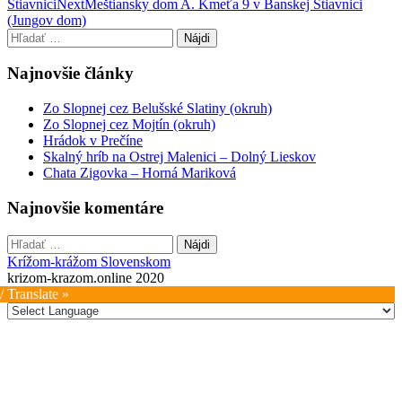
Štiavnici
Next
Meštiansky dom A. Kmeťa 9 v Banskej Štiavnici
navigation
(Jungov dom)
Hľadať:
Najnovšie články
Zo Slopnej cez Belušské Slatiny (okruh)
Zo Slopnej cez Mojtín (okruh)
Hrádok v Prečíne
Skalný hríb na Ostrej Malenici – Dolný Lieskov
Chata Zigovka – Horná Mariková
Najnovšie komentáre
Hľadať:
Krížom-krážom Slovenskom
krizom-krazom.online 2020
/ Translate »