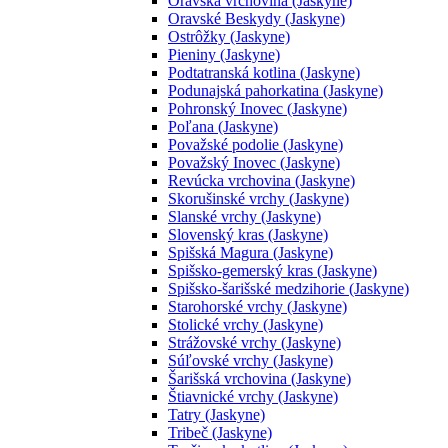
Oravská vrchovina (Jaskyne)
Oravské Beskydy (Jaskyne)
Ostrôžky (Jaskyne)
Pieniny (Jaskyne)
Podtatranská kotlina (Jaskyne)
Podunajská pahorkatina (Jaskyne)
Pohronský Inovec (Jaskyne)
Poľana (Jaskyne)
Považské podolie (Jaskyne)
Považský Inovec (Jaskyne)
Revúcka vrchovina (Jaskyne)
Skorušinské vrchy (Jaskyne)
Slanské vrchy (Jaskyne)
Slovenský kras (Jaskyne)
Spišská Magura (Jaskyne)
Spišsko-gemerský kras (Jaskyne)
Spišsko-šarišské medzihorie (Jaskyne)
Starohorské vrchy (Jaskyne)
Stolické vrchy (Jaskyne)
Strážovské vrchy (Jaskyne)
Súľovské vrchy (Jaskyne)
Šarišská vrchovina (Jaskyne)
Štiavnické vrchy (Jaskyne)
Tatry (Jaskyne)
Tribeč (Jaskyne)