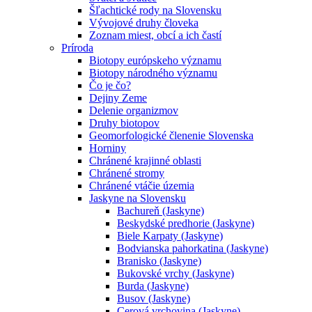
Šľachtické rody na Slovensku
Vývojové druhy človeka
Zoznam miest, obcí a ich častí
Príroda
Biotopy európskeho významu
Biotopy národného významu
Čo je čo?
Dejiny Zeme
Delenie organizmov
Druhy biotopov
Geomorfologické členenie Slovenska
Horniny
Chránené krajinné oblasti
Chránené stromy
Chránené vtáčie územia
Jaskyne na Slovensku
Bachureň (Jaskyne)
Beskydské predhorie (Jaskyne)
Biele Karpaty (Jaskyne)
Bodvianska pahorkatina (Jaskyne)
Branisko (Jaskyne)
Bukovské vrchy (Jaskyne)
Burda (Jaskyne)
Busov (Jaskyne)
Cerová vrchovina (Jaskyne)