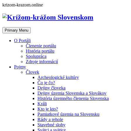
Skip
krizom-krazom.online
to
content
Primary Menu
O Portáli
Členenie portálu
História portálu
Spolupráca
Zdroje informácií
Pojmy
Človek
Archeologické kultúry
Čo je čo?
Dejiny človeka
Dejiny územia Slovenska a Slovákov
História územného členenia Slovenska
Králi
Kto je kto?
Pamiatkové územia na Slovensku
Rády a rehole
Stavebné slohy
Svätci a svätice