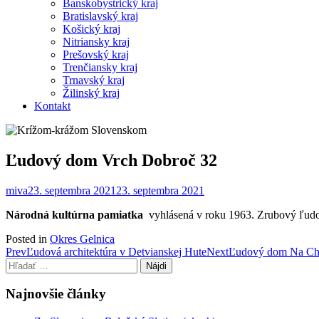
Banskobystrický kraj
Bratislavský kraj
Košický kraj
Nitriansky kraj
Prešovský kraj
Trenčiansky kraj
Trnavský kraj
Žilinský kraj
Kontakt
Ľudový dom Vrch Dobroč 32
miva
23. septembra 2021
23. septembra 2021
Národná kultúrna pamiatka
vyhlásená v roku 1963. Zrubový ľudov
Posted in
Okres Gelnica
Post
Prev
Ľudová architektúra v Detvianskej Hute
Next
Ľudový dom Na Ch
Hľadať:
navigation
Najnovšie články