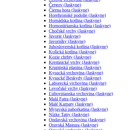
Čergov (Jaskyne)
Čierna hora (Jaskyne)
Horehronské podolie (Jaskyne)
Hornádska kotlina (Jaskyne)
Hornonitrianska kotlina (Jaskyne)
Chočské vrchy (Jaskyne)
Javorie (Jaskyne)
Javorníky (Jaskyne)
Juhoslovenská kotlina (Jaskyne)
Košická kotlina (Jaskyne)
Kozie chrbty (Jaskyne)
Kremnické vrchy (Jaskyne)
Krupinská planina (Jaskyne)
Kysucká vrchovina (Jaskyne)
Kysucké Beskydy (Jaskyne)
Laborecká vrchovina (Jaskyne)
Levočské vrchy (Jaskyne)
Ľubovnianska vrchovina (Jaskyne)
Malá Fatra (Jaskyne)
Malé Karpaty (Jaskyne)
Myjavská pahorkatina (Jaskyne)
Nízke Tatry (Jaskyne)
Ondavská vrchovina (Jaskyne)
Oravská Magura (Jaskyne)