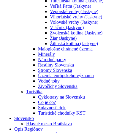
Turčianska kotlina (Jaskyne)
Veľká Fatra (Jaskyne)
Veporské vrchy (Jaskyne)
Vihorlatské vrchy (Jaskyne)
Volovské vrchy (Jaskyne)
Vtáčnik (Jaskyne)
Zvolenská kotlina (Jaskyne)
Žiar (Jaskyne)
Žilinská kotlina (Jaskyne)
Maloplošné chránené územia
Minerály
Národné parky
Rastliny Slovenska
Stromy Slovenska
Územia európskeho významu
Vodné toky
Živočíchy Slovenska
Turistika
Cyklotrasy na Slovensku
Čo je čo?
Splavnosť riek
Turistické chodníky KST
Slovensko
Hlavné mesto Bratislava
Opis Regiónov