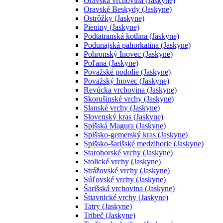
Oravská vrchovina (Jaskyne)
Oravské Beskydy (Jaskyne)
Ostrôžky (Jaskyne)
Pieniny (Jaskyne)
Podtatranská kotlina (Jaskyne)
Podunajská pahorkatina (Jaskyne)
Pohronský Inovec (Jaskyne)
Poľana (Jaskyne)
Považské podolie (Jaskyne)
Považský Inovec (Jaskyne)
Revúcka vrchovina (Jaskyne)
Skorušinské vrchy (Jaskyne)
Slanské vrchy (Jaskyne)
Slovenský kras (Jaskyne)
Spišská Magura (Jaskyne)
Spišsko-gemerský kras (Jaskyne)
Spišsko-šarišské medzihorie (Jaskyne)
Starohorské vrchy (Jaskyne)
Stolické vrchy (Jaskyne)
Strážovské vrchy (Jaskyne)
Súľovské vrchy (Jaskyne)
Šarišská vrchovina (Jaskyne)
Štiavnické vrchy (Jaskyne)
Tatry (Jaskyne)
Tribeč (Jaskyne)