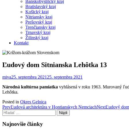
Banskobystrický kraj
Bratislavský kraj
Košický kraj
Nitriansky kraj
Prešovský kraj
Trenčiansky kraj
Trnavský kraj
Žilinský kraj
Kontakt
Ľudový dom Sitnianska Lehôtka 13
miva
25. septembra 2021
25. septembra 2021
Národná kultúrna pamiatka
vyhlásená v roku 1963. Murovaný ľudo
Lehôtka.
Posted in
Okres Gelnica
Post
Prev
Ľudová architektúra v Hontianskych Nemciach
Next
Ľudový dom
Hľadať:
navigation
Najnovšie články