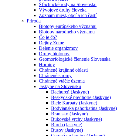
Šľachtické rody na Slovensku
Vývojové druhy človeka
Zoznam miest, obcí a ich častí
Príroda
Biotopy európskeho významu
Biotopy národného významu
Čo je čo?
Dejiny Zeme
Delenie organizmov
Druhy biotopov
Geomorfologické členenie Slovenska
Horniny
Chránené krajinné oblasti
Chránené stromy
Chránené vtáčie územia
Jaskyne na Slovensku
Bachureň (Jaskyne)
Beskydské predhorie (Jaskyne)
Biele Karpaty (Jaskyne)
Bodvianska pahorkatina (Jaskyne)
Branisko (Jaskyne)
Bukovské vrchy (Jaskyne)
Burda (Jaskyne)
Busov (Jaskyne)
Cerová vrchovina (Jaskyne)