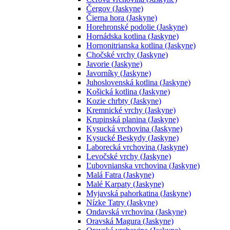
Čergov (Jaskyne)
Čierna hora (Jaskyne)
Horehronské podolie (Jaskyne)
Hornádska kotlina (Jaskyne)
Hornonitrianska kotlina (Jaskyne)
Chočské vrchy (Jaskyne)
Javorie (Jaskyne)
Javorníky (Jaskyne)
Juhoslovenská kotlina (Jaskyne)
Košická kotlina (Jaskyne)
Kozie chrbty (Jaskyne)
Kremnické vrchy (Jaskyne)
Krupinská planina (Jaskyne)
Kysucká vrchovina (Jaskyne)
Kysucké Beskydy (Jaskyne)
Laborecká vrchovina (Jaskyne)
Levočské vrchy (Jaskyne)
Ľubovnianska vrchovina (Jaskyne)
Malá Fatra (Jaskyne)
Malé Karpaty (Jaskyne)
Myjavská pahorkatina (Jaskyne)
Nízke Tatry (Jaskyne)
Ondavská vrchovina (Jaskyne)
Oravská Magura (Jaskyne)