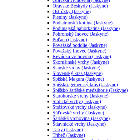
Oravská vrchovina (Jaskyne)
Oravské Beskydy (Jaskyne)
Ostrôžky (Jaskyne)
Pieniny (Jaskyne)
Podtatranská kotlina (Jaskyne)
Podunajská pahorkatina (Jaskyne)
Pohronský Inovec (Jaskyne)
Poľana (Jaskyne)
Považské podolie (Jaskyne)
Považský Inovec (Jaskyne)
Revúcka vrchovina (Jaskyne)
Skorušinské vrchy (Jaskyne)
Slanské vrchy (Jaskyne)
Slovenský kras (Jaskyne)
Spišská Magura (Jaskyne)
Spišsko-gemerský kras (Jaskyne)
Spišsko-šarišské medzihorie (Jaskyne)
Starohorské vrchy (Jaskyne)
Stolické vrchy (Jaskyne)
Strážovské vrchy (Jaskyne)
Súľovské vrchy (Jaskyne)
Šarišská vrchovina (Jaskyne)
Štiavnické vrchy (Jaskyne)
Tatry (Jaskyne)
Tribeč (Jaskyne)