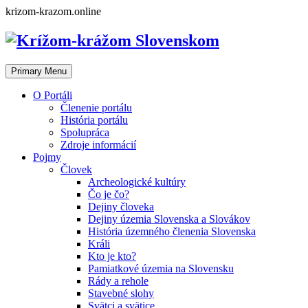
Skip
krizom-krazom.online
to
content
Primary Menu
O Portáli
Členenie portálu
História portálu
Spolupráca
Zdroje informácií
Pojmy
Človek
Archeologické kultúry
Čo je čo?
Dejiny človeka
Dejiny územia Slovenska a Slovákov
História územného členenia Slovenska
Králi
Kto je kto?
Pamiatkové územia na Slovensku
Rády a rehole
Stavebné slohy
Svätci a svätice