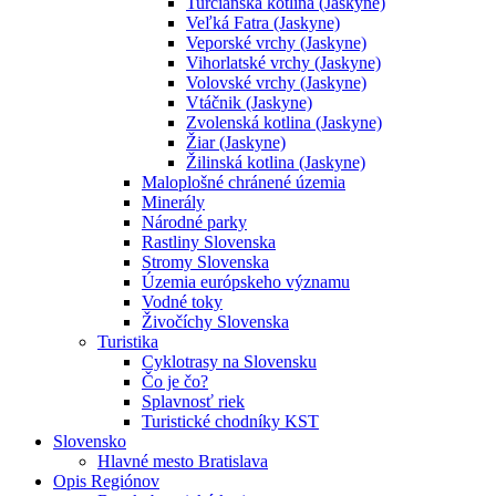
Turčianska kotlina (Jaskyne)
Veľká Fatra (Jaskyne)
Veporské vrchy (Jaskyne)
Vihorlatské vrchy (Jaskyne)
Volovské vrchy (Jaskyne)
Vtáčnik (Jaskyne)
Zvolenská kotlina (Jaskyne)
Žiar (Jaskyne)
Žilinská kotlina (Jaskyne)
Maloplošné chránené územia
Minerály
Národné parky
Rastliny Slovenska
Stromy Slovenska
Územia európskeho významu
Vodné toky
Živočíchy Slovenska
Turistika
Cyklotrasy na Slovensku
Čo je čo?
Splavnosť riek
Turistické chodníky KST
Slovensko
Hlavné mesto Bratislava
Opis Regiónov