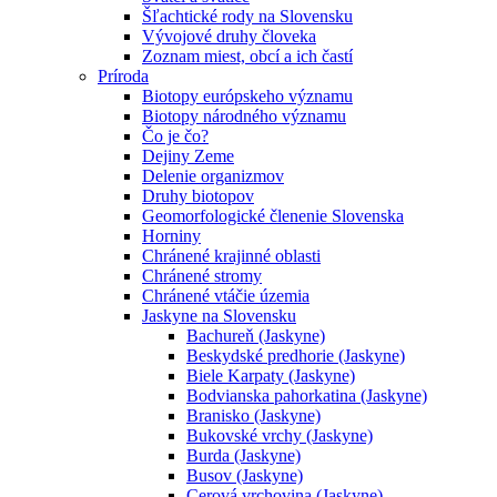
Šľachtické rody na Slovensku
Vývojové druhy človeka
Zoznam miest, obcí a ich častí
Príroda
Biotopy európskeho významu
Biotopy národného významu
Čo je čo?
Dejiny Zeme
Delenie organizmov
Druhy biotopov
Geomorfologické členenie Slovenska
Horniny
Chránené krajinné oblasti
Chránené stromy
Chránené vtáčie územia
Jaskyne na Slovensku
Bachureň (Jaskyne)
Beskydské predhorie (Jaskyne)
Biele Karpaty (Jaskyne)
Bodvianska pahorkatina (Jaskyne)
Branisko (Jaskyne)
Bukovské vrchy (Jaskyne)
Burda (Jaskyne)
Busov (Jaskyne)
Cerová vrchovina (Jaskyne)