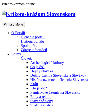
Skip
krizom-krazom.online
to
content
Primary Menu
O Portáli
Členenie portálu
História portálu
Spolupráca
Zdroje informácií
Pojmy
Človek
Archeologické kultúry
Čo je čo?
Dejiny človeka
Dejiny územia Slovenska a Slovákov
História územného členenia Slovenska
Králi
Kto je kto?
Pamiatkové územia na Slovensku
Rády a rehole
Stavebné slohy
Svätci a svätice