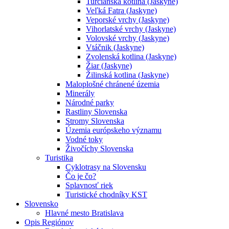
Turčianska kotlina (Jaskyne)
Veľká Fatra (Jaskyne)
Veporské vrchy (Jaskyne)
Vihorlatské vrchy (Jaskyne)
Volovské vrchy (Jaskyne)
Vtáčnik (Jaskyne)
Zvolenská kotlina (Jaskyne)
Žiar (Jaskyne)
Žilinská kotlina (Jaskyne)
Maloplošné chránené územia
Minerály
Národné parky
Rastliny Slovenska
Stromy Slovenska
Územia európskeho významu
Vodné toky
Živočíchy Slovenska
Turistika
Cyklotrasy na Slovensku
Čo je čo?
Splavnosť riek
Turistické chodníky KST
Slovensko
Hlavné mesto Bratislava
Opis Regiónov