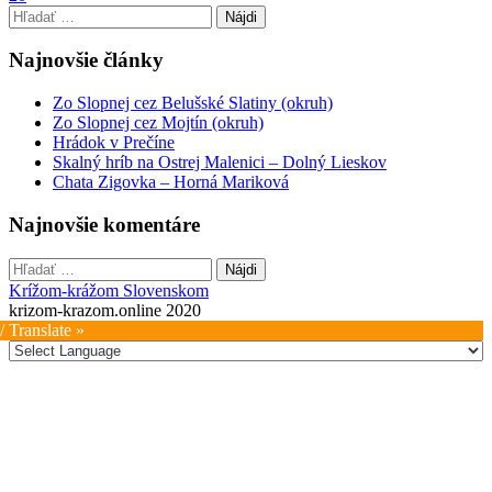
navigation
Hľadať:
Najnovšie články
Zo Slopnej cez Belušské Slatiny (okruh)
Zo Slopnej cez Mojtín (okruh)
Hrádok v Prečíne
Skalný hríb na Ostrej Malenici – Dolný Lieskov
Chata Zigovka – Horná Mariková
Najnovšie komentáre
Hľadať:
Krížom-krážom Slovenskom
krizom-krazom.online 2020
/ Translate »