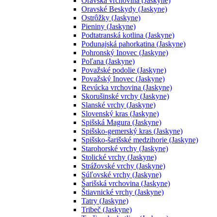
Oravská vrchovina (Jaskyne)
Oravské Beskydy (Jaskyne)
Ostrôžky (Jaskyne)
Pieniny (Jaskyne)
Podtatranská kotlina (Jaskyne)
Podunajská pahorkatina (Jaskyne)
Pohronský Inovec (Jaskyne)
Poľana (Jaskyne)
Považské podolie (Jaskyne)
Považský Inovec (Jaskyne)
Revúcka vrchovina (Jaskyne)
Skorušinské vrchy (Jaskyne)
Slanské vrchy (Jaskyne)
Slovenský kras (Jaskyne)
Spišská Magura (Jaskyne)
Spišsko-gemerský kras (Jaskyne)
Spišsko-šarišské medzihorie (Jaskyne)
Starohorské vrchy (Jaskyne)
Stolické vrchy (Jaskyne)
Strážovské vrchy (Jaskyne)
Súľovské vrchy (Jaskyne)
Šarišská vrchovina (Jaskyne)
Štiavnické vrchy (Jaskyne)
Tatry (Jaskyne)
Tribeč (Jaskyne)