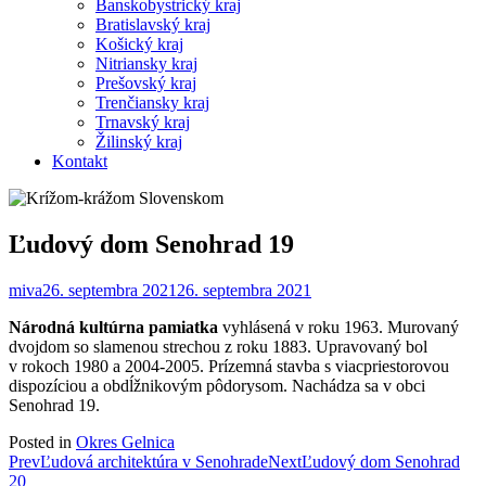
Banskobystrický kraj
Bratislavský kraj
Košický kraj
Nitriansky kraj
Prešovský kraj
Trenčiansky kraj
Trnavský kraj
Žilinský kraj
Kontakt
Ľudový dom Senohrad 19
miva
26. septembra 2021
26. septembra 2021
Národná kultúrna pamiatka
vyhlásená v roku 1963. Murovaný
dvojdom so slamenou strechou z roku 1883. Upravovaný bol
v rokoch 1980 a 2004-2005. Prízemná stavba s viacpriestorovou
dispozíciou a obdĺžnikovým pôdorysom. Nachádza sa v obci
Senohrad 19.
Posted in
Okres Gelnica
Post
Prev
Ľudová architektúra v Senohrade
Next
Ľudový dom Senohrad
20