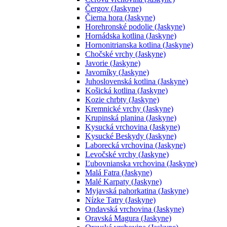
Čergov (Jaskyne)
Čierna hora (Jaskyne)
Horehronské podolie (Jaskyne)
Hornádska kotlina (Jaskyne)
Hornonitrianska kotlina (Jaskyne)
Chočské vrchy (Jaskyne)
Javorie (Jaskyne)
Javorníky (Jaskyne)
Juhoslovenská kotlina (Jaskyne)
Košická kotlina (Jaskyne)
Kozie chrbty (Jaskyne)
Kremnické vrchy (Jaskyne)
Krupinská planina (Jaskyne)
Kysucká vrchovina (Jaskyne)
Kysucké Beskydy (Jaskyne)
Laborecká vrchovina (Jaskyne)
Levočské vrchy (Jaskyne)
Ľubovnianska vrchovina (Jaskyne)
Malá Fatra (Jaskyne)
Malé Karpaty (Jaskyne)
Myjavská pahorkatina (Jaskyne)
Nízke Tatry (Jaskyne)
Ondavská vrchovina (Jaskyne)
Oravská Magura (Jaskyne)