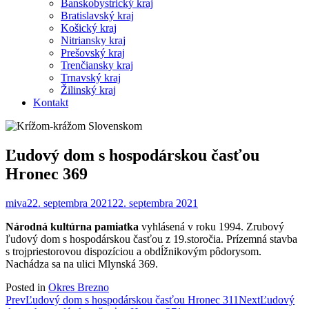
Banskobystrický kraj
Bratislavský kraj
Košický kraj
Nitriansky kraj
Prešovský kraj
Trenčiansky kraj
Trnavský kraj
Žilinský kraj
Kontakt
Ľudový dom s hospodárskou časťou
Hronec 369
miva
22. septembra 2021
22. septembra 2021
Národná kultúrna pamiatka
vyhlásená v roku 1994. Zrubový
ľudový dom s hospodárskou časťou z 19.storočia. Prízemná stavba
s trojpriestorovou dispozíciou a obdĺžnikovým pôdorysom.
Nachádza sa na ulici Mlynská 369.
Posted in
Okres Brezno
Post
Prev
Ľudový dom s hospodárskou časťou Hronec 311
Next
Ľudový