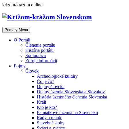
Skip
krizom-krazom.online
to
content
Primary Menu
O Portáli
Členenie portálu
História portálu
Spolupráca
Zdroje informácií
Pojmy
Človek
Archeologické kultúry
Čo je čo?
Dejiny človeka
Dejiny územia Slovenska a Slovákov
História územného členenia Slovenska
Králi
Kto je kto?
Pamiatkové územia na Slovensku
Rády a rehole
Stavebné slohy
Svätci a svätice