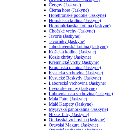
Čergov (Jaskyne)
Čierna hora (Jaskyne)
Horehronské podolie (Jaskyne)
Hornádska kotlina (Jaskyne)
Hornonitrianska kotlina (Jaskyne)
Chočské vrchy (Jaskyne)
Javorie (Jaskyne)
Javorníky (Jaskyne)
Juhoslovenská kotlina (Jaskyne)
Košická kotlina (Jaskyne)
Kozie chrbty (Jaskyne)
Kremnické vrchy (Jaskyne)
Krupinská planina (Jaskyne)
Kysucká vrchovina (Jaskyne)
Kysucké Beskydy (Jaskyne)
Laborecká vrchovina (Jaskyne)
Levočské vrchy (Jaskyne)
Ľubovnianska vrchovina (Jaskyne)
Malá Fatra (Jaskyne)
Malé Karpaty (Jaskyne)
Myjavská pahorkatina (Jaskyne)
Nízke Tatry (Jaskyne)
Ondavská vrchovina (Jaskyne)
Oravská Magura (Jaskyne)