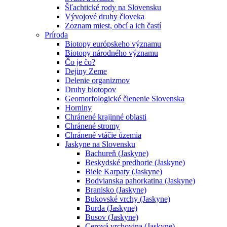
Šľachtické rody na Slovensku
Vývojové druhy človeka
Zoznam miest, obcí a ich častí
Príroda
Biotopy európskeho významu
Biotopy národného významu
Čo je čo?
Dejiny Zeme
Delenie organizmov
Druhy biotopov
Geomorfologické členenie Slovenska
Horniny
Chránené krajinné oblasti
Chránené stromy
Chránené vtáčie územia
Jaskyne na Slovensku
Bachureň (Jaskyne)
Beskydské predhorie (Jaskyne)
Biele Karpaty (Jaskyne)
Bodvianska pahorkatina (Jaskyne)
Branisko (Jaskyne)
Bukovské vrchy (Jaskyne)
Burda (Jaskyne)
Busov (Jaskyne)
Cerová vrchovina (Jaskyne)