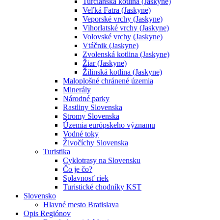
Turčianska kotlina (Jaskyne)
Veľká Fatra (Jaskyne)
Veporské vrchy (Jaskyne)
Vihorlatské vrchy (Jaskyne)
Volovské vrchy (Jaskyne)
Vtáčnik (Jaskyne)
Zvolenská kotlina (Jaskyne)
Žiar (Jaskyne)
Žilinská kotlina (Jaskyne)
Maloplošné chránené územia
Minerály
Národné parky
Rastliny Slovenska
Stromy Slovenska
Územia európskeho významu
Vodné toky
Živočíchy Slovenska
Turistika
Cyklotrasy na Slovensku
Čo je čo?
Splavnosť riek
Turistické chodníky KST
Slovensko
Hlavné mesto Bratislava
Opis Regiónov