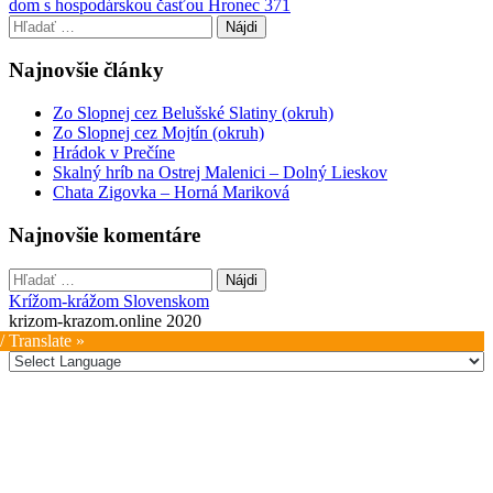
dom s hospodárskou časťou Hronec 371
navigation
Hľadať:
Najnovšie články
Zo Slopnej cez Belušské Slatiny (okruh)
Zo Slopnej cez Mojtín (okruh)
Hrádok v Prečíne
Skalný hríb na Ostrej Malenici – Dolný Lieskov
Chata Zigovka – Horná Mariková
Najnovšie komentáre
Hľadať:
Krížom-krážom Slovenskom
krizom-krazom.online 2020
/ Translate »