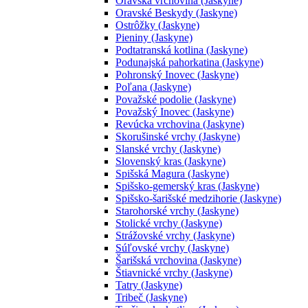
Oravská vrchovina (Jaskyne)
Oravské Beskydy (Jaskyne)
Ostrôžky (Jaskyne)
Pieniny (Jaskyne)
Podtatranská kotlina (Jaskyne)
Podunajská pahorkatina (Jaskyne)
Pohronský Inovec (Jaskyne)
Poľana (Jaskyne)
Považské podolie (Jaskyne)
Považský Inovec (Jaskyne)
Revúcka vrchovina (Jaskyne)
Skorušinské vrchy (Jaskyne)
Slanské vrchy (Jaskyne)
Slovenský kras (Jaskyne)
Spišská Magura (Jaskyne)
Spišsko-gemerský kras (Jaskyne)
Spišsko-šarišské medzihorie (Jaskyne)
Starohorské vrchy (Jaskyne)
Stolické vrchy (Jaskyne)
Strážovské vrchy (Jaskyne)
Súľovské vrchy (Jaskyne)
Šarišská vrchovina (Jaskyne)
Štiavnické vrchy (Jaskyne)
Tatry (Jaskyne)
Tribeč (Jaskyne)