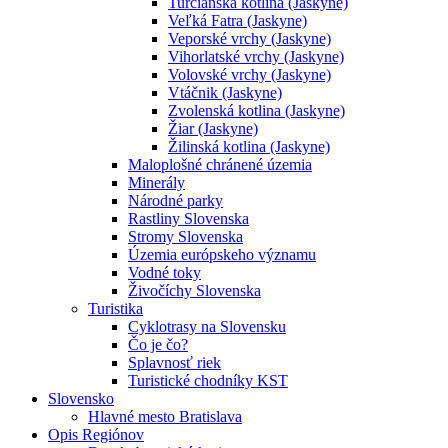
Turčianska kotlina (Jaskyne)
Veľká Fatra (Jaskyne)
Veporské vrchy (Jaskyne)
Vihorlatské vrchy (Jaskyne)
Volovské vrchy (Jaskyne)
Vtáčnik (Jaskyne)
Zvolenská kotlina (Jaskyne)
Žiar (Jaskyne)
Žilinská kotlina (Jaskyne)
Maloplošné chránené územia
Minerály
Národné parky
Rastliny Slovenska
Stromy Slovenska
Územia európskeho významu
Vodné toky
Živočíchy Slovenska
Turistika
Cyklotrasy na Slovensku
Čo je čo?
Splavnosť riek
Turistické chodníky KST
Slovensko
Hlavné mesto Bratislava
Opis Regiónov