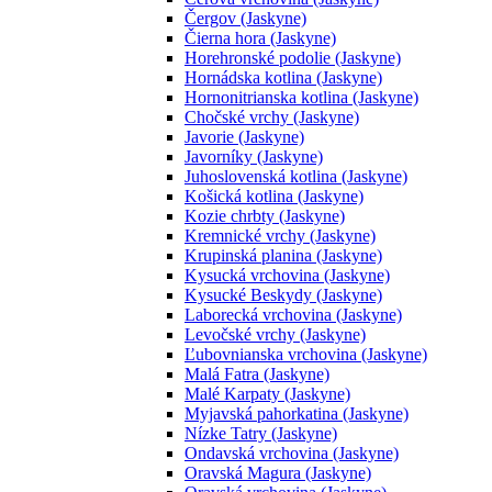
Čergov (Jaskyne)
Čierna hora (Jaskyne)
Horehronské podolie (Jaskyne)
Hornádska kotlina (Jaskyne)
Hornonitrianska kotlina (Jaskyne)
Chočské vrchy (Jaskyne)
Javorie (Jaskyne)
Javorníky (Jaskyne)
Juhoslovenská kotlina (Jaskyne)
Košická kotlina (Jaskyne)
Kozie chrbty (Jaskyne)
Kremnické vrchy (Jaskyne)
Krupinská planina (Jaskyne)
Kysucká vrchovina (Jaskyne)
Kysucké Beskydy (Jaskyne)
Laborecká vrchovina (Jaskyne)
Levočské vrchy (Jaskyne)
Ľubovnianska vrchovina (Jaskyne)
Malá Fatra (Jaskyne)
Malé Karpaty (Jaskyne)
Myjavská pahorkatina (Jaskyne)
Nízke Tatry (Jaskyne)
Ondavská vrchovina (Jaskyne)
Oravská Magura (Jaskyne)