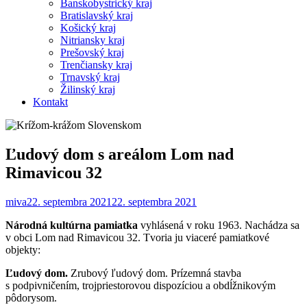
Banskobystrický kraj
Bratislavský kraj
Košický kraj
Nitriansky kraj
Prešovský kraj
Trenčiansky kraj
Trnavský kraj
Žilinský kraj
Kontakt
Ľudový dom s areálom Lom nad
Rimavicou 32
miva
22. septembra 2021
22. septembra 2021
Národná kultúrna pamiatka
vyhlásená v roku 1963. Nachádza sa
v obci Lom nad Rimavicou 32. Tvoria ju viaceré pamiatkové
objekty:
Ľudový dom.
Zrubový ľudový dom. Prízemná stavba
s podpivničením, trojpriestorovou dispozíciou a obdĺžnikovým
pôdorysom.