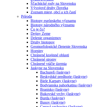
Šľachtické rody na Slovensku
Vývojové druhy človeka
Zoznam miest, obcí a ich častí
Príroda
Biotopy európskeho významu
Biotopy národného významu
Čo je čo?
Dejiny Zeme
Delenie organizmov
Druhy biotopov
Geomorfologické členenie Slovenska
Horniny
Chránené krajinné oblasti
Chránené stromy
Chránené vtáčie územia
Jaskyne na Slovensku
Bachureň (Jaskyne)
Beskydské predhorie (Jaskyne)
Biele Karpaty (Jaskyne)
Bodvianska pahorkatina (Jaskyne)
Branisko (Jaskyne)
Bukovské vrchy (Jaskyne)
Burda (Jaskyne)
Busov (Jaskyne)
Cerová vrchovina (Jaskyne)