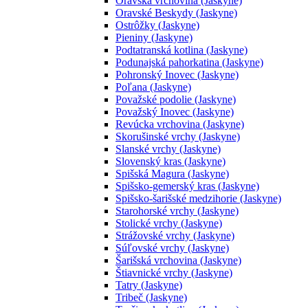
Oravská vrchovina (Jaskyne)
Oravské Beskydy (Jaskyne)
Ostrôžky (Jaskyne)
Pieniny (Jaskyne)
Podtatranská kotlina (Jaskyne)
Podunajská pahorkatina (Jaskyne)
Pohronský Inovec (Jaskyne)
Poľana (Jaskyne)
Považské podolie (Jaskyne)
Považský Inovec (Jaskyne)
Revúcka vrchovina (Jaskyne)
Skorušinské vrchy (Jaskyne)
Slanské vrchy (Jaskyne)
Slovenský kras (Jaskyne)
Spišská Magura (Jaskyne)
Spišsko-gemerský kras (Jaskyne)
Spišsko-šarišské medzihorie (Jaskyne)
Starohorské vrchy (Jaskyne)
Stolické vrchy (Jaskyne)
Strážovské vrchy (Jaskyne)
Súľovské vrchy (Jaskyne)
Šarišská vrchovina (Jaskyne)
Štiavnické vrchy (Jaskyne)
Tatry (Jaskyne)
Tribeč (Jaskyne)