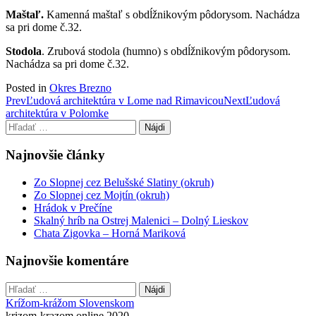
Maštaľ.
Kamenná maštaľ s obdĺžnikovým pôdorysom. Nachádza
sa pri dome č.32.
Stodola
. Zrubová stodola (humno) s obdĺžnikovým pôdorysom.
Nachádza sa pri dome č.32.
Posted in
Okres Brezno
Post
Prev
Ľudová architektúra v Lome nad Rimavicou
Next
Ľudová
architektúra v Polomke
navigation
Hľadať:
Najnovšie články
Zo Slopnej cez Belušské Slatiny (okruh)
Zo Slopnej cez Mojtín (okruh)
Hrádok v Prečíne
Skalný hríb na Ostrej Malenici – Dolný Lieskov
Chata Zigovka – Horná Mariková
Najnovšie komentáre
Hľadať:
Krížom-krážom Slovenskom
krizom-krazom.online 2020