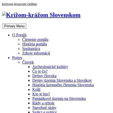
Skip
krizom-krazom.online
to
content
Primary Menu
O Portáli
Členenie portálu
História portálu
Spolupráca
Zdroje informácií
Pojmy
Človek
Archeologické kultúry
Čo je čo?
Dejiny človeka
Dejiny územia Slovenska a Slovákov
História územného členenia Slovenska
Králi
Kto je kto?
Pamiatkové územia na Slovensku
Rády a rehole
Stavebné slohy
Svätci a svätice