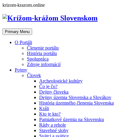
Skip
krizom-krazom.online
to
content
Primary Menu
O Portáli
Členenie portálu
História portálu
Spolupráca
Zdroje informácií
Pojmy
Človek
Archeologické kultúry
Čo je čo?
Dejiny človeka
Dejiny územia Slovenska a Slovákov
História územného členenia Slovenska
Králi
Kto je kto?
Pamiatkové územia na Slovensku
Rády a rehole
Stavebné slohy
Svätci a svätice