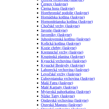
Čergov (Jaskyne)
Čierna hora (Jaskyne)
Horehronské podolie (Jaskyne)
Hornádska kotlina (Jaskyne)
Hornonitrianska kotlina (Jaskyne)
Chočské vrchy (Jaskyne)
Javorie (Jaskyne)
Javorníky (Jaskyne)
Juhoslovenská kotlina (Jaskyne)
Košická kotlina (Jaskyne)
Kozie chrbty (Jaskyne)
Kremnické vrchy (Jaskyne)
Krupinská planina (Jaskyne)
Kysucká vrchovina (Jaskyne)
Kysucké Beskydy (Jaskyne)
Laborecká vrchovina (Jaskyne)
Levočské vrchy (Jaskyne)
Ľubovnianska vrchovina (Jaskyne)
Malá Fatra (Jaskyne)
Malé Karpaty (Jaskyne)
Myjavská pahorkatina (Jaskyne)
Nízke Tatry (Jaskyne)
Ondavská vrchovina (Jaskyne)
Oravská Magura (Jaskyne)