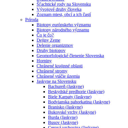
Šľachtické rody na Slovensku
Vývojové druhy človeka
Zoznam miest, obcí a ich častí
Príroda
Biotopy európskeho významu
Biotopy národného významu
Čo je čo?
Dejiny Zeme
Delenie organizmov
Druhy biotopov
Geomorfologické členenie Slovenska
Horniny
Chránené krajinné oblasti
Chránené stromy
Chránené vtáčie územia
Jaskyne na Slovensku
Bachureň (Jaskyne)
Beskydské predhorie (Jaskyne)
Biele Karpaty (Jaskyne)
Bodvianska pahorkatina (Jaskyne)
Branisko (Jaskyne)
Bukovské vrchy (Jaskyne)
Burda (Jaskyne)
Busov (Jaskyne)
Cerová vrchovina (Jaskyne)