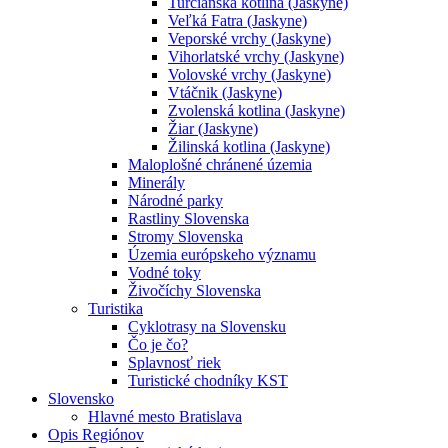
Turčianska kotlina (Jaskyne)
Veľká Fatra (Jaskyne)
Veporské vrchy (Jaskyne)
Vihorlatské vrchy (Jaskyne)
Volovské vrchy (Jaskyne)
Vtáčnik (Jaskyne)
Zvolenská kotlina (Jaskyne)
Žiar (Jaskyne)
Žilinská kotlina (Jaskyne)
Maloplošné chránené územia
Minerály
Národné parky
Rastliny Slovenska
Stromy Slovenska
Územia európskeho významu
Vodné toky
Živočíchy Slovenska
Turistika
Cyklotrasy na Slovensku
Čo je čo?
Splavnosť riek
Turistické chodníky KST
Slovensko
Hlavné mesto Bratislava
Opis Regiónov