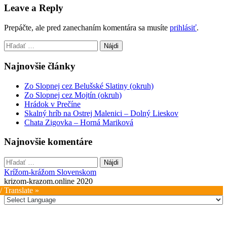
Leave a Reply
Prepáčte, ale pred zanechaním komentára sa musíte
prihlásiť
.
Hľadať:
Najnovšie články
Zo Slopnej cez Belušské Slatiny (okruh)
Zo Slopnej cez Mojtín (okruh)
Hrádok v Prečíne
Skalný hríb na Ostrej Malenici – Dolný Lieskov
Chata Zigovka – Horná Mariková
Najnovšie komentáre
Hľadať:
Krížom-krážom Slovenskom
krizom-krazom.online 2020
/ Translate »