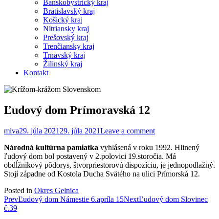
Banskobystrický kraj
Bratislavský kraj
Košický kraj
Nitriansky kraj
Prešovský kraj
Trenčiansky kraj
Trnavský kraj
Žilinský kraj
Kontakt
Ľudový dom Prímoravská 12
miva
29. júla 2021
29. júla 2021
Leave a comment
Národná kultúrna pamiatka
vyhlásená v roku 1992. Hlinený
ľudový dom bol postavený v 2.polovici 19.storočia. Má
obdĺžnikový pôdorys, štvorpriestorovú dispozíciu, je jednopodlažný.
Stojí západne od Kostola Ducha Svätého na ulici Prímorská 12.
Posted in
Okres Gelnica
Post
Prev
Ľudový dom Námestie 6.apríla 15
Next
Ľudový dom Slovinec
č.39
navigation