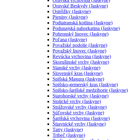
Oravská vrchovina (Jaskyne)
Oravské Beskydy (Jaskyne)
Ostrôžky (Jaskyne)
Pieniny (Jaskyne)
Podtatranská kotlina (Jaskyne)
Podunajská pahorkatina (Jaskyne)
Pohronský Inovec (Jaskyne)
Poľana (Jaskyne)
Považské podolie (Jaskyne)
Považský Inovec (Jaskyne)
Revúcka vrchovina (Jaskyne)
Skorušinské vrchy (Jaskyne)
Slanské vrchy (Jaskyne)
Slovenský kras (Jaskyne)
Spišská Magura (Jaskyne)
Spišsko-gemerský kras (Jaskyne)
Spišsko-šarišské medzihorie (Jaskyne)
Starohorské vrchy (Jaskyne)
Stolické vrchy (Jaskyne)
Strážovské vrchy (Jaskyne)
Súľovské vrchy (Jaskyne)
Šarišská vrchovina (Jaskyne)
Štiavnické vrchy (Jaskyne)
Tatry (Jaskyne)
Tribeč (Jaskyne)