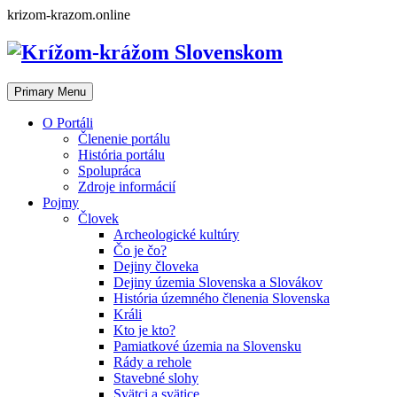
Skip
krizom-krazom.online
to
content
Primary Menu
O Portáli
Členenie portálu
História portálu
Spolupráca
Zdroje informácií
Pojmy
Človek
Archeologické kultúry
Čo je čo?
Dejiny človeka
Dejiny územia Slovenska a Slovákov
História územného členenia Slovenska
Králi
Kto je kto?
Pamiatkové územia na Slovensku
Rády a rehole
Stavebné slohy
Svätci a svätice