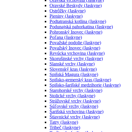
Oravská vrchovina (Jaskyne)
Oravské Beskydy (Jaskyne)
Ostrôžky (Jaskyne)
Pieniny (Jaskyne)
Podtatranská kotlina (Jaskyne)
Podunajská pahorkatina (Jaskyne)
Pohronský Inovec (Jaskyne)
Poľana (Jaskyne)
Považské podolie (Jaskyne)
Považský Inovec (Jaskyne)
Revúcka vrchovina (Jaskyne)
Skorušinské vrchy (Jaskyne)
Slanské vrchy (Jaskyne)
Slovenský kras (Jaskyne)
Spišská Magura (Jaskyne)
Spišsko-gemerský kras (Jaskyne)
Spišsko-šarišské medzihorie (Jaskyne)
Starohorské vrchy (Jaskyne)
Stolické vrchy (Jaskyne)
Strážovské vrchy (Jaskyne)
Súľovské vrchy (Jaskyne)
Šarišská vrchovina (Jaskyne)
Štiavnické vrchy (Jaskyne)
Tatry (Jaskyne)
Tribeč (Jaskyne)