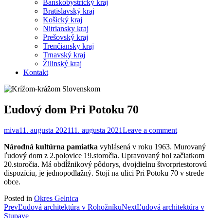
Banskobystrický kraj
Bratislavský kraj
Košický kraj
Nitriansky kraj
Prešovský kraj
Trenčiansky kraj
Trnavský kraj
Žilinský kraj
Kontakt
Ľudový dom Pri Potoku 70
miva
11. augusta 2021
11. augusta 2021
Leave a comment
Národná kultúrna pamiatka
vyhlásená v roku 1963. Murovaný
ľudový dom z 2.polovice 19.storočia. Upravovaný bol začiatkom
20.storočia. Má obdĺžnikový pôdorys, dvojdielnu štvorpriestorovú
dispozíciu, je jednopodlažný. Stojí na ulici Pri Potoku 70 v strede
obce.
Posted in
Okres Gelnica
Post
Prev
Ľudová architektúra v Rohožníku
Next
Ľudová architektúra v
Stupave