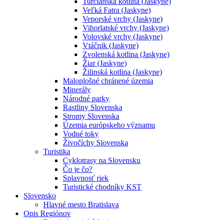
Turčianska kotlina (Jaskyne)
Veľká Fatra (Jaskyne)
Veporské vrchy (Jaskyne)
Vihorlatské vrchy (Jaskyne)
Volovské vrchy (Jaskyne)
Vtáčnik (Jaskyne)
Zvolenská kotlina (Jaskyne)
Žiar (Jaskyne)
Žilinská kotlina (Jaskyne)
Maloplošné chránené územia
Minerály
Národné parky
Rastliny Slovenska
Stromy Slovenska
Územia európskeho významu
Vodné toky
Živočíchy Slovenska
Turistika
Cyklotrasy na Slovensku
Čo je čo?
Splavnosť riek
Turistické chodníky KST
Slovensko
Hlavné mesto Bratislava
Opis Regiónov