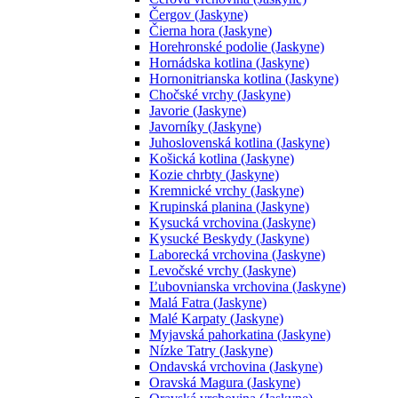
Čergov (Jaskyne)
Čierna hora (Jaskyne)
Horehronské podolie (Jaskyne)
Hornádska kotlina (Jaskyne)
Hornonitrianska kotlina (Jaskyne)
Chočské vrchy (Jaskyne)
Javorie (Jaskyne)
Javorníky (Jaskyne)
Juhoslovenská kotlina (Jaskyne)
Košická kotlina (Jaskyne)
Kozie chrbty (Jaskyne)
Kremnické vrchy (Jaskyne)
Krupinská planina (Jaskyne)
Kysucká vrchovina (Jaskyne)
Kysucké Beskydy (Jaskyne)
Laborecká vrchovina (Jaskyne)
Levočské vrchy (Jaskyne)
Ľubovnianska vrchovina (Jaskyne)
Malá Fatra (Jaskyne)
Malé Karpaty (Jaskyne)
Myjavská pahorkatina (Jaskyne)
Nízke Tatry (Jaskyne)
Ondavská vrchovina (Jaskyne)
Oravská Magura (Jaskyne)