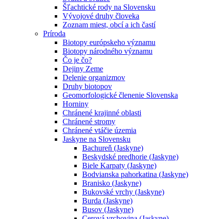
Šľachtické rody na Slovensku
Vývojové druhy človeka
Zoznam miest, obcí a ich častí
Príroda
Biotopy európskeho významu
Biotopy národného významu
Čo je čo?
Dejiny Zeme
Delenie organizmov
Druhy biotopov
Geomorfologické členenie Slovenska
Horniny
Chránené krajinné oblasti
Chránené stromy
Chránené vtáčie územia
Jaskyne na Slovensku
Bachureň (Jaskyne)
Beskydské predhorie (Jaskyne)
Biele Karpaty (Jaskyne)
Bodvianska pahorkatina (Jaskyne)
Branisko (Jaskyne)
Bukovské vrchy (Jaskyne)
Burda (Jaskyne)
Busov (Jaskyne)
Cerová vrchovina (Jaskyne)