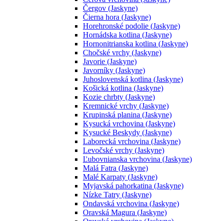
Čergov (Jaskyne)
Čierna hora (Jaskyne)
Horehronské podolie (Jaskyne)
Hornádska kotlina (Jaskyne)
Hornonitrianska kotlina (Jaskyne)
Chočské vrchy (Jaskyne)
Javorie (Jaskyne)
Javorníky (Jaskyne)
Juhoslovenská kotlina (Jaskyne)
Košická kotlina (Jaskyne)
Kozie chrbty (Jaskyne)
Kremnické vrchy (Jaskyne)
Krupinská planina (Jaskyne)
Kysucká vrchovina (Jaskyne)
Kysucké Beskydy (Jaskyne)
Laborecká vrchovina (Jaskyne)
Levočské vrchy (Jaskyne)
Ľubovnianska vrchovina (Jaskyne)
Malá Fatra (Jaskyne)
Malé Karpaty (Jaskyne)
Myjavská pahorkatina (Jaskyne)
Nízke Tatry (Jaskyne)
Ondavská vrchovina (Jaskyne)
Oravská Magura (Jaskyne)