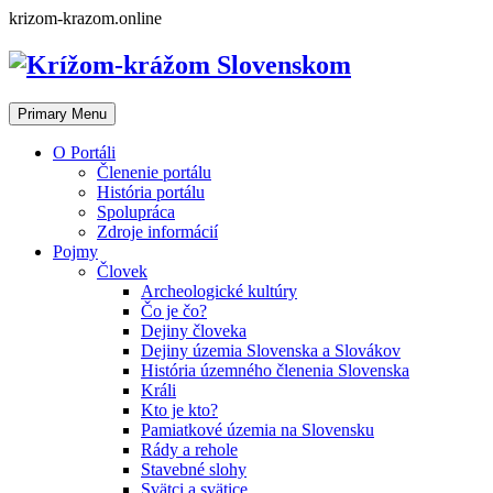
Skip
krizom-krazom.online
to
content
Primary Menu
O Portáli
Členenie portálu
História portálu
Spolupráca
Zdroje informácií
Pojmy
Človek
Archeologické kultúry
Čo je čo?
Dejiny človeka
Dejiny územia Slovenska a Slovákov
História územného členenia Slovenska
Králi
Kto je kto?
Pamiatkové územia na Slovensku
Rády a rehole
Stavebné slohy
Svätci a svätice