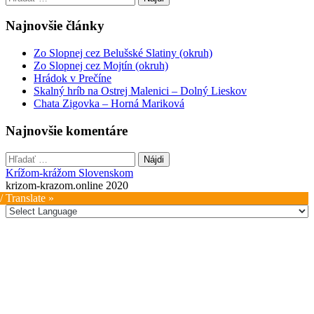
Najnovšie články
Zo Slopnej cez Belušské Slatiny (okruh)
Zo Slopnej cez Mojtín (okruh)
Hrádok v Prečíne
Skalný hríb na Ostrej Malenici – Dolný Lieskov
Chata Zigovka – Horná Mariková
Najnovšie komentáre
Hľadať:
Krížom-krážom Slovenskom
krizom-krazom.online 2020
/ Translate »