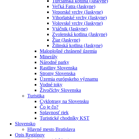
Turčianska kotlina (Jaskyne)
Veľká Fatra (Jaskyne)
Veporské vrchy (Jaskyne)
Vihorlatské vrchy (Jaskyne)
Volovské vrchy (Jaskyne)
Vtáčnik (Jaskyne)
Zvolenská kotlina (Jaskyne)
Žiar (Jaskyne)
Žilinská kotlina (Jaskyne)
Maloplošné chránené územia
Minerály
Národné parky
Rastliny Slovenska
Stromy Slovenska
Územia európskeho významu
Vodné toky
Živočíchy Slovenska
Turistika
Cyklotrasy na Slovensku
Čo je čo?
Splavnosť riek
Turistické chodníky KST
Slovensko
Hlavné mesto Bratislava
Opis Regiónov