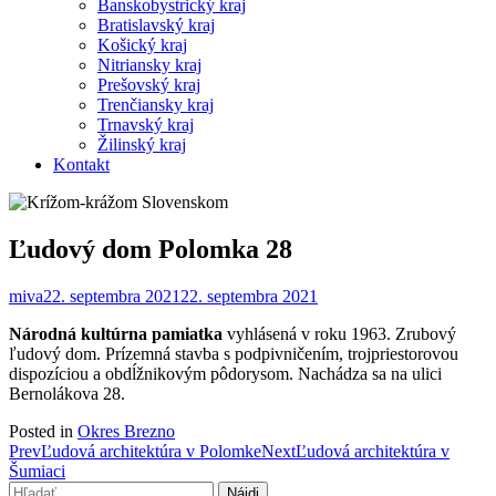
Banskobystrický kraj
Bratislavský kraj
Košický kraj
Nitriansky kraj
Prešovský kraj
Trenčiansky kraj
Trnavský kraj
Žilinský kraj
Kontakt
Ľudový dom Polomka 28
miva
22. septembra 2021
22. septembra 2021
Národná kultúrna pamiatka
vyhlásená v roku 1963. Zrubový
ľudový dom. Prízemná stavba s podpivničením, trojpriestorovou
dispozíciou a obdĺžnikovým pôdorysom. Nachádza sa na ulici
Bernolákova 28.
Posted in
Okres Brezno
Post
Prev
Ľudová architektúra v Polomke
Next
Ľudová architektúra v
Šumiaci
navigation
Hľadať: