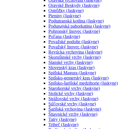
Oravská vrchovina (Jaskyne)
Oravské Beskydy (Jaskyne)
Ostrôžky (Jaskyne)
Pieniny (Jaskyne)
Podtatranská kotlina (Jaskyne)
Podunajská pahorkatina (Jaskyne)
Pohronský Inovec (Jaskyne)
Poľana (Jaskyne)
Považské podolie (Jaskyne)
Považský Inovec (Jaskyne)
Revúcka vrchovina (Jaskyne)
Skorušinské vrchy (Jaskyne)
Slanské vrchy (Jaskyne)
Slovenský kras (Jaskyne)
Spišská Magura (Jaskyne)
Spišsko-gemerský kras (Jaskyne)
Spišsko-šarišské medzihorie (Jaskyne)
Starohorské vrchy (Jaskyne)
Stolické vrchy (Jaskyne)
Strážovské vrchy (Jaskyne)
Súľovské vrchy (Jaskyne)
Šarišská vrchovina (Jaskyne)
Štiavnické vrchy (Jaskyne)
Tatry (Jaskyne)
Tribeč (Jaskyne)