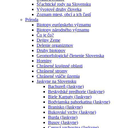
Šľachtické rody na Slovensku
Vývojové druhy človeka
Zoznam miest, obcí a ich častí
Príroda
Biotopy európskeho významu
Biotopy národného významu
Čo je čo?
Dejiny Zeme
Delenie organizmov
Druhy biotopov
Geomorfologické členenie Slovenska
Horniny
Chránené krajinné oblasti
Chránené stromy
Chránené vtáčie územia
Jaskyne na Slovensku
Bachureň (Jaskyne)
Beskydské predhorie (Jaskyne)
Biele Karpaty (Jaskyne)
Bodvianska pahorkatina (Jaskyne)
Branisko (Jaskyne)
Bukovské vrchy (Jaskyne)
Burda (Jaskyne)
Busov (Jaskyne)
Cerová vrchovina (Jaskyne)