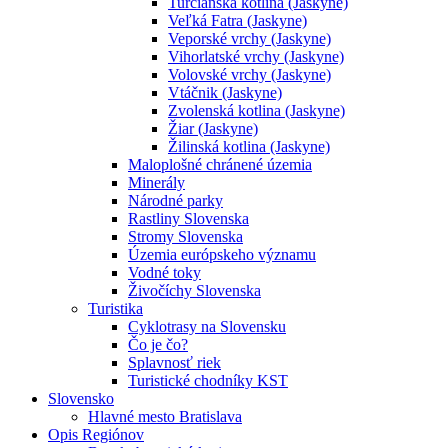
Turčianska kotlina (Jaskyne)
Veľká Fatra (Jaskyne)
Veporské vrchy (Jaskyne)
Vihorlatské vrchy (Jaskyne)
Volovské vrchy (Jaskyne)
Vtáčnik (Jaskyne)
Zvolenská kotlina (Jaskyne)
Žiar (Jaskyne)
Žilinská kotlina (Jaskyne)
Maloplošné chránené územia
Minerály
Národné parky
Rastliny Slovenska
Stromy Slovenska
Územia európskeho významu
Vodné toky
Živočíchy Slovenska
Turistika
Cyklotrasy na Slovensku
Čo je čo?
Splavnosť riek
Turistické chodníky KST
Slovensko
Hlavné mesto Bratislava
Opis Regiónov