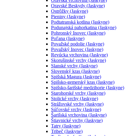
Oravská vrchovina (Jaskyne)
Oravské Beskydy (Jaskyne)
Ostrôžky (Jaskyne)
Pieniny (Jaskyne)
Podtatranská kotlina (Jaskyne)
Podunajská pahorkatina (Jaskyne)
Pohronský Inovec (Jaskyne)
Poľana (Jaskyne)
Považské podolie (Jaskyne)
Považský Inovec (Jaskyne)
Revúcka vrchovina (Jaskyne)
Skorušinské vrchy (Jaskyne)
Slanské vrchy (Jaskyne)
Slovenský kras (Jaskyne)
Spišská Magura (Jaskyne)
Spišsko-gemerský kras (Jaskyne)
Spišsko-šarišské medzihorie (Jaskyne)
Starohorské vrchy (Jaskyne)
Stolické vrchy (Jaskyne)
Strážovské vrchy (Jaskyne)
Súľovské vrchy (Jaskyne)
Šarišská vrchovina (Jaskyne)
Štiavnické vrchy (Jaskyne)
Tatry (Jaskyne)
Tribeč (Jaskyne)