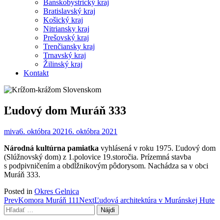
Banskobystrický kraj
Bratislavský kraj
Košický kraj
Nitriansky kraj
Prešovský kraj
Trenčiansky kraj
Trnavský kraj
Žilinský kraj
Kontakt
Ľudový dom Muráň 333
miva
6. októbra 2021
6. októbra 2021
Národná kultúrna pamiatka
vyhlásená v roku 1975. Ľudový dom
(Slúžnovský dom) z 1.polovice 19.storočia. Prízemná stavba
s podpivničením a obdĺžnikovým pôdorysom. Nachádza sa v obci
Muráň 333.
Posted in
Okres Gelnica
Post
Prev
Komora Muráň 111
Next
Ľudová architektúra v Muránskej Hute
Hľadať:
navigation