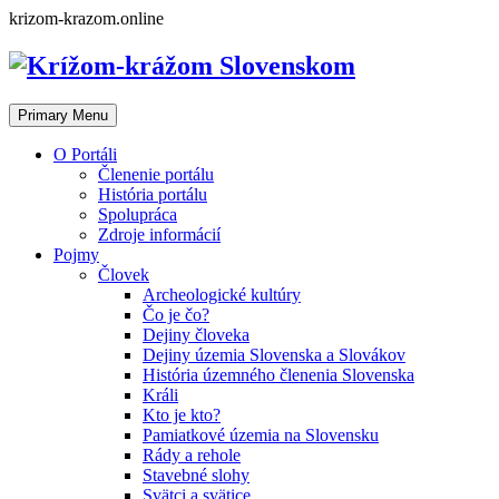
Skip
krizom-krazom.online
to
content
Primary Menu
O Portáli
Členenie portálu
História portálu
Spolupráca
Zdroje informácií
Pojmy
Človek
Archeologické kultúry
Čo je čo?
Dejiny človeka
Dejiny územia Slovenska a Slovákov
História územného členenia Slovenska
Králi
Kto je kto?
Pamiatkové územia na Slovensku
Rády a rehole
Stavebné slohy
Svätci a svätice