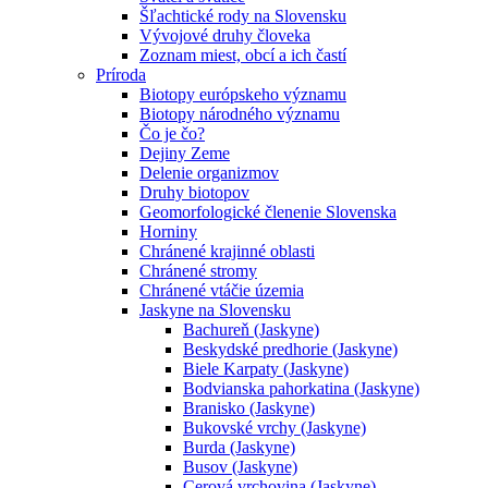
Šľachtické rody na Slovensku
Vývojové druhy človeka
Zoznam miest, obcí a ich častí
Príroda
Biotopy európskeho významu
Biotopy národného významu
Čo je čo?
Dejiny Zeme
Delenie organizmov
Druhy biotopov
Geomorfologické členenie Slovenska
Horniny
Chránené krajinné oblasti
Chránené stromy
Chránené vtáčie územia
Jaskyne na Slovensku
Bachureň (Jaskyne)
Beskydské predhorie (Jaskyne)
Biele Karpaty (Jaskyne)
Bodvianska pahorkatina (Jaskyne)
Branisko (Jaskyne)
Bukovské vrchy (Jaskyne)
Burda (Jaskyne)
Busov (Jaskyne)
Cerová vrchovina (Jaskyne)