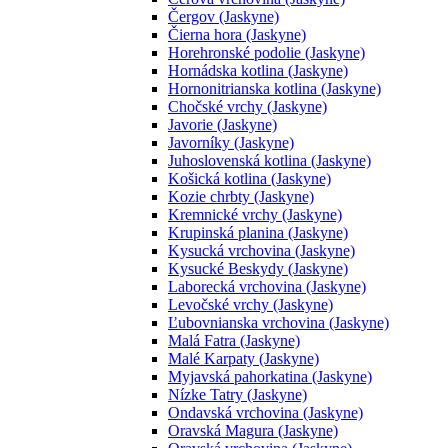
Čergov (Jaskyne)
Čierna hora (Jaskyne)
Horehronské podolie (Jaskyne)
Hornádska kotlina (Jaskyne)
Hornonitrianska kotlina (Jaskyne)
Chočské vrchy (Jaskyne)
Javorie (Jaskyne)
Javorníky (Jaskyne)
Juhoslovenská kotlina (Jaskyne)
Košická kotlina (Jaskyne)
Kozie chrbty (Jaskyne)
Kremnické vrchy (Jaskyne)
Krupinská planina (Jaskyne)
Kysucká vrchovina (Jaskyne)
Kysucké Beskydy (Jaskyne)
Laborecká vrchovina (Jaskyne)
Levočské vrchy (Jaskyne)
Ľubovnianska vrchovina (Jaskyne)
Malá Fatra (Jaskyne)
Malé Karpaty (Jaskyne)
Myjavská pahorkatina (Jaskyne)
Nízke Tatry (Jaskyne)
Ondavská vrchovina (Jaskyne)
Oravská Magura (Jaskyne)