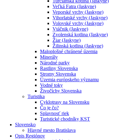
Turčianska kotlina (Jaskyne)
Veľká Fatra (Jaskyne)
Veporské vrchy (Jaskyne)
Vihorlatské vrchy (Jaskyne)
Volovské vrchy (Jaskyne)
Vtáčnik (Jaskyne)
Zvolenská kotlina (Jaskyne)
Žiar (Jaskyne)
Žilinská kotlina (Jaskyne)
Maloplošné chránené územia
Minerály
Národné parky
Rastliny Slovenska
Stromy Slovenska
Územia európskeho významu
Vodné toky
Živočíchy Slovenska
Turistika
Cyklotrasy na Slovensku
Čo je čo?
Splavnosť riek
Turistické chodníky KST
Slovensko
Hlavné mesto Bratislava
Opis Regiónov