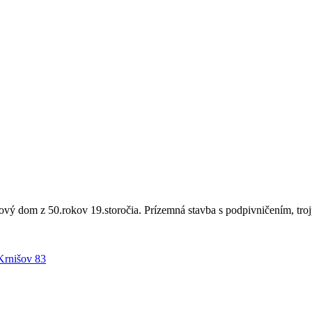
ý dom z 50.rokov 19.storočia. Prízemná stavba s podpivničením, tro
rnišov 83