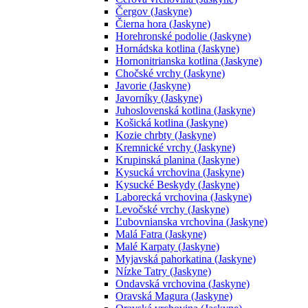
Čergov (Jaskyne)
Čierna hora (Jaskyne)
Horehronské podolie (Jaskyne)
Hornádska kotlina (Jaskyne)
Hornonitrianska kotlina (Jaskyne)
Chočské vrchy (Jaskyne)
Javorie (Jaskyne)
Javorníky (Jaskyne)
Juhoslovenská kotlina (Jaskyne)
Košická kotlina (Jaskyne)
Kozie chrbty (Jaskyne)
Kremnické vrchy (Jaskyne)
Krupinská planina (Jaskyne)
Kysucká vrchovina (Jaskyne)
Kysucké Beskydy (Jaskyne)
Laborecká vrchovina (Jaskyne)
Levočské vrchy (Jaskyne)
Ľubovnianska vrchovina (Jaskyne)
Malá Fatra (Jaskyne)
Malé Karpaty (Jaskyne)
Myjavská pahorkatina (Jaskyne)
Nízke Tatry (Jaskyne)
Ondavská vrchovina (Jaskyne)
Oravská Magura (Jaskyne)