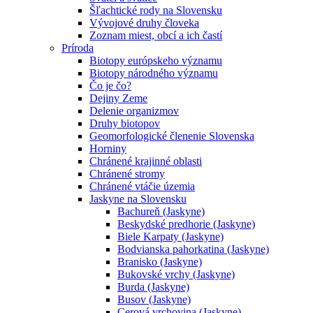
Šľachtické rody na Slovensku
Vývojové druhy človeka
Zoznam miest, obcí a ich častí
Príroda
Biotopy európskeho významu
Biotopy národného významu
Čo je čo?
Dejiny Zeme
Delenie organizmov
Druhy biotopov
Geomorfologické členenie Slovenska
Horniny
Chránené krajinné oblasti
Chránené stromy
Chránené vtáčie územia
Jaskyne na Slovensku
Bachureň (Jaskyne)
Beskydské predhorie (Jaskyne)
Biele Karpaty (Jaskyne)
Bodvianska pahorkatina (Jaskyne)
Branisko (Jaskyne)
Bukovské vrchy (Jaskyne)
Burda (Jaskyne)
Busov (Jaskyne)
Cerová vrchovina (Jaskyne)