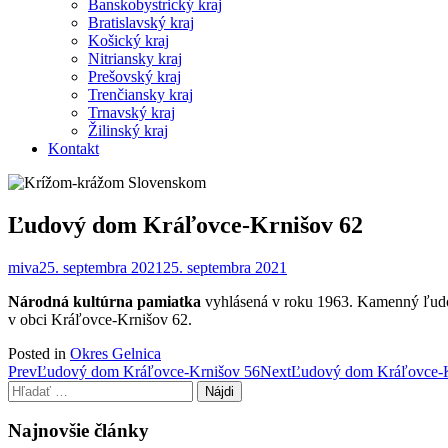
Banskobystrický kraj
Bratislavský kraj
Košický kraj
Nitriansky kraj
Prešovský kraj
Trenčiansky kraj
Trnavský kraj
Žilinský kraj
Kontakt
Ľudový dom Kráľovce-Krnišov 62
miva
25. septembra 2021
25. septembra 2021
Národná kultúrna pamiatka
vyhlásená v roku 1963. Kamenný ľudov
v obci Kráľovce-Krnišov 62.
Posted in
Okres Gelnica
Post
Prev
Ľudový dom Kráľovce-Krnišov 56
Next
Ľudový dom Kráľovce-K
Hľadať:
navigation
Najnovšie články