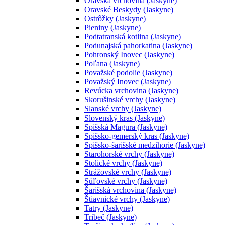
Oravská vrchovina (Jaskyne)
Oravské Beskydy (Jaskyne)
Ostrôžky (Jaskyne)
Pieniny (Jaskyne)
Podtatranská kotlina (Jaskyne)
Podunajská pahorkatina (Jaskyne)
Pohronský Inovec (Jaskyne)
Poľana (Jaskyne)
Považské podolie (Jaskyne)
Považský Inovec (Jaskyne)
Revúcka vrchovina (Jaskyne)
Skorušinské vrchy (Jaskyne)
Slanské vrchy (Jaskyne)
Slovenský kras (Jaskyne)
Spišská Magura (Jaskyne)
Spišsko-gemerský kras (Jaskyne)
Spišsko-šarišské medzihorie (Jaskyne)
Starohorské vrchy (Jaskyne)
Stolické vrchy (Jaskyne)
Strážovské vrchy (Jaskyne)
Súľovské vrchy (Jaskyne)
Šarišská vrchovina (Jaskyne)
Štiavnické vrchy (Jaskyne)
Tatry (Jaskyne)
Tribeč (Jaskyne)