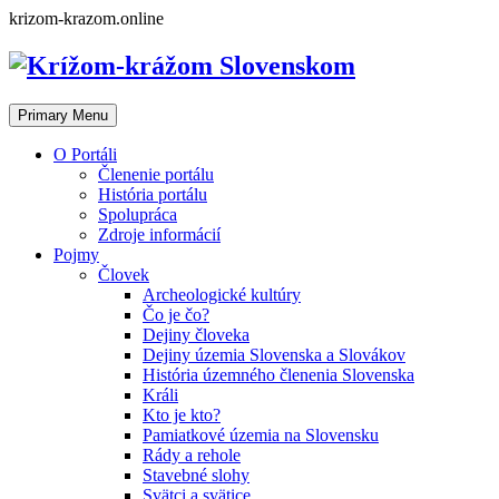
Skip
krizom-krazom.online
to
content
Primary Menu
O Portáli
Členenie portálu
História portálu
Spolupráca
Zdroje informácií
Pojmy
Človek
Archeologické kultúry
Čo je čo?
Dejiny človeka
Dejiny územia Slovenska a Slovákov
História územného členenia Slovenska
Králi
Kto je kto?
Pamiatkové územia na Slovensku
Rády a rehole
Stavebné slohy
Svätci a svätice