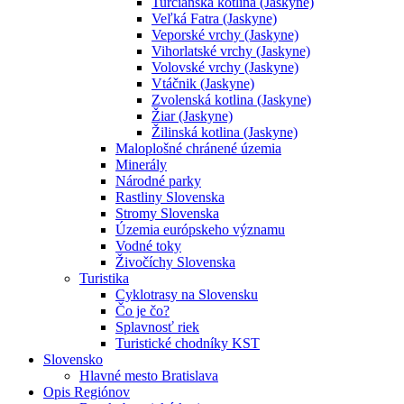
Turčianska kotlina (Jaskyne)
Veľká Fatra (Jaskyne)
Veporské vrchy (Jaskyne)
Vihorlatské vrchy (Jaskyne)
Volovské vrchy (Jaskyne)
Vtáčnik (Jaskyne)
Zvolenská kotlina (Jaskyne)
Žiar (Jaskyne)
Žilinská kotlina (Jaskyne)
Maloplošné chránené územia
Minerály
Národné parky
Rastliny Slovenska
Stromy Slovenska
Územia európskeho významu
Vodné toky
Živočíchy Slovenska
Turistika
Cyklotrasy na Slovensku
Čo je čo?
Splavnosť riek
Turistické chodníky KST
Slovensko
Hlavné mesto Bratislava
Opis Regiónov