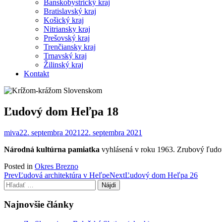
Banskobystrický kraj
Bratislavský kraj
Košický kraj
Nitriansky kraj
Prešovský kraj
Trenčiansky kraj
Trnavský kraj
Žilinský kraj
Kontakt
Ľudový dom Heľpa 18
miva
22. septembra 2021
22. septembra 2021
Národná kultúrna pamiatka
vyhlásená v roku 1963. Zrubový ľudov
Posted in
Okres Brezno
Post
Prev
Ľudová architektúra v Heľpe
Next
Ľudový dom Heľpa 26
Hľadať:
navigation
Najnovšie články