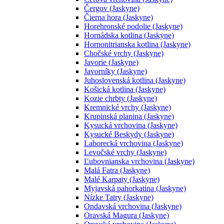
Čergov (Jaskyne)
Čierna hora (Jaskyne)
Horehronské podolie (Jaskyne)
Hornádska kotlina (Jaskyne)
Hornonitrianska kotlina (Jaskyne)
Chočské vrchy (Jaskyne)
Javorie (Jaskyne)
Javorníky (Jaskyne)
Juhoslovenská kotlina (Jaskyne)
Košická kotlina (Jaskyne)
Kozie chrbty (Jaskyne)
Kremnické vrchy (Jaskyne)
Krupinská planina (Jaskyne)
Kysucká vrchovina (Jaskyne)
Kysucké Beskydy (Jaskyne)
Laborecká vrchovina (Jaskyne)
Levočské vrchy (Jaskyne)
Ľubovnianska vrchovina (Jaskyne)
Malá Fatra (Jaskyne)
Malé Karpaty (Jaskyne)
Myjavská pahorkatina (Jaskyne)
Nízke Tatry (Jaskyne)
Ondavská vrchovina (Jaskyne)
Oravská Magura (Jaskyne)