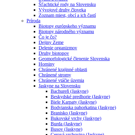
Šľachtické rody na Slovensku
Vývojové druhy človeka
Zoznam miest, obcí a ich častí
Príroda
Biotopy európskeho významu
Biotopy národného významu
Čo je čo?
Dejiny Zeme
Delenie organizmov
Druhy biotopov
Geomorfologické členenie Slovenska
Horniny
Chránené krajinné oblasti
Chránené stromy
Chránené vtáčie územia
Jaskyne na Slovensku
Bachureň (Jaskyne)
Beskydské predhorie (Jaskyne)
Biele Karpaty (Jaskyne)
Bodvianska pahorkatina (Jaskyne)
Branisko (Jaskyne)
Bukovské vrchy (Jaskyne)
Burda (Jaskyne)
Busov (Jaskyne)
Cerová vrchovina (Jaskyne)