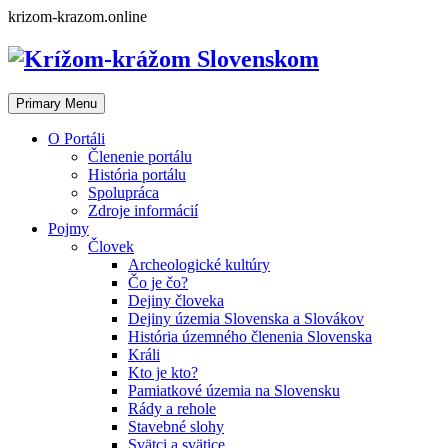
Skip
krizom-krazom.online
to
content
Primary Menu
O Portáli
Členenie portálu
História portálu
Spolupráca
Zdroje informácií
Pojmy
Človek
Archeologické kultúry
Čo je čo?
Dejiny človeka
Dejiny územia Slovenska a Slovákov
História územného členenia Slovenska
Králi
Kto je kto?
Pamiatkové územia na Slovensku
Rády a rehole
Stavebné slohy
Svätci a svätice