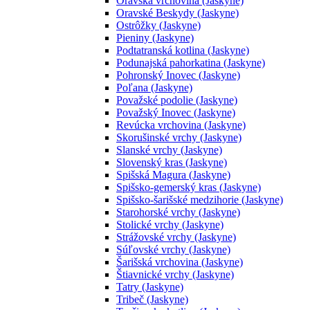
Oravská vrchovina (Jaskyne)
Oravské Beskydy (Jaskyne)
Ostrôžky (Jaskyne)
Pieniny (Jaskyne)
Podtatranská kotlina (Jaskyne)
Podunajská pahorkatina (Jaskyne)
Pohronský Inovec (Jaskyne)
Poľana (Jaskyne)
Považské podolie (Jaskyne)
Považský Inovec (Jaskyne)
Revúcka vrchovina (Jaskyne)
Skorušinské vrchy (Jaskyne)
Slanské vrchy (Jaskyne)
Slovenský kras (Jaskyne)
Spišská Magura (Jaskyne)
Spišsko-gemerský kras (Jaskyne)
Spišsko-šarišské medzihorie (Jaskyne)
Starohorské vrchy (Jaskyne)
Stolické vrchy (Jaskyne)
Strážovské vrchy (Jaskyne)
Súľovské vrchy (Jaskyne)
Šarišská vrchovina (Jaskyne)
Štiavnické vrchy (Jaskyne)
Tatry (Jaskyne)
Tribeč (Jaskyne)