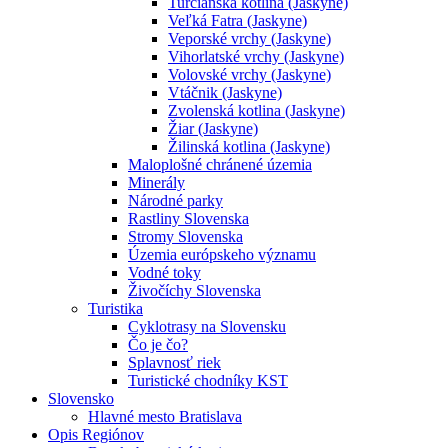
Turčianska kotlina (Jaskyne)
Veľká Fatra (Jaskyne)
Veporské vrchy (Jaskyne)
Vihorlatské vrchy (Jaskyne)
Volovské vrchy (Jaskyne)
Vtáčnik (Jaskyne)
Zvolenská kotlina (Jaskyne)
Žiar (Jaskyne)
Žilinská kotlina (Jaskyne)
Maloplošné chránené územia
Minerály
Národné parky
Rastliny Slovenska
Stromy Slovenska
Územia európskeho významu
Vodné toky
Živočíchy Slovenska
Turistika
Cyklotrasy na Slovensku
Čo je čo?
Splavnosť riek
Turistické chodníky KST
Slovensko
Hlavné mesto Bratislava
Opis Regiónov