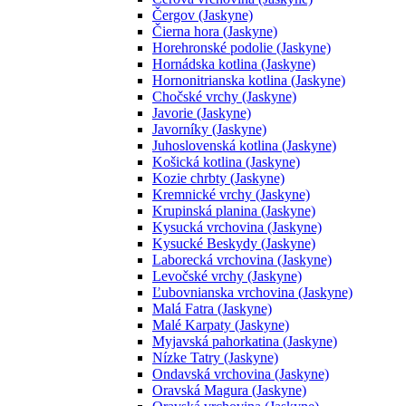
Čergov (Jaskyne)
Čierna hora (Jaskyne)
Horehronské podolie (Jaskyne)
Hornádska kotlina (Jaskyne)
Hornonitrianska kotlina (Jaskyne)
Chočské vrchy (Jaskyne)
Javorie (Jaskyne)
Javorníky (Jaskyne)
Juhoslovenská kotlina (Jaskyne)
Košická kotlina (Jaskyne)
Kozie chrbty (Jaskyne)
Kremnické vrchy (Jaskyne)
Krupinská planina (Jaskyne)
Kysucká vrchovina (Jaskyne)
Kysucké Beskydy (Jaskyne)
Laborecká vrchovina (Jaskyne)
Levočské vrchy (Jaskyne)
Ľubovnianska vrchovina (Jaskyne)
Malá Fatra (Jaskyne)
Malé Karpaty (Jaskyne)
Myjavská pahorkatina (Jaskyne)
Nízke Tatry (Jaskyne)
Ondavská vrchovina (Jaskyne)
Oravská Magura (Jaskyne)