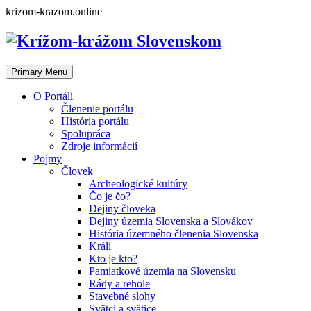
Skip
krizom-krazom.online
to
content
Primary Menu
O Portáli
Členenie portálu
História portálu
Spolupráca
Zdroje informácií
Pojmy
Človek
Archeologické kultúry
Čo je čo?
Dejiny človeka
Dejiny územia Slovenska a Slovákov
História územného členenia Slovenska
Králi
Kto je kto?
Pamiatkové územia na Slovensku
Rády a rehole
Stavebné slohy
Svätci a svätice