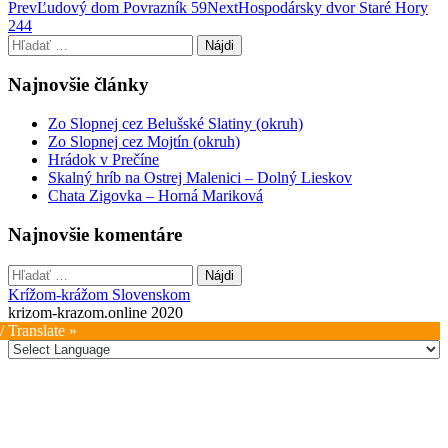
Post
Prev
Ľudový dom Povrazník 59
Next
Hospodársky dvor Staré Hory
244
navigation
Hľadať:
Najnovšie články
Zo Slopnej cez Belušské Slatiny (okruh)
Zo Slopnej cez Mojtín (okruh)
Hrádok v Prečíne
Skalný hríb na Ostrej Malenici – Dolný Lieskov
Chata Zigovka – Horná Mariková
Najnovšie komentáre
Hľadať:
Krížom-krážom Slovenskom
krizom-krazom.online 2020
/ Translate »