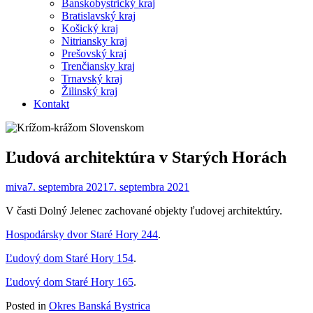
Banskobystrický kraj
Bratislavský kraj
Košický kraj
Nitriansky kraj
Prešovský kraj
Trenčiansky kraj
Trnavský kraj
Žilinský kraj
Kontakt
Ľudová architektúra v Starých Horách
miva
7. septembra 2021
7. septembra 2021
V časti Dolný Jelenec zachované objekty ľudovej architektúry.
Hospodársky dvor Staré Hory 244
.
Ľudový dom Staré Hory 154
.
Ľudový dom Staré Hory 165
.
Posted in
Okres Banská Bystrica