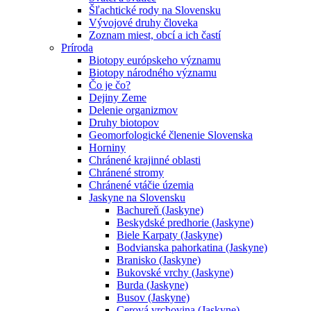
Šľachtické rody na Slovensku
Vývojové druhy človeka
Zoznam miest, obcí a ich častí
Príroda
Biotopy európskeho významu
Biotopy národného významu
Čo je čo?
Dejiny Zeme
Delenie organizmov
Druhy biotopov
Geomorfologické členenie Slovenska
Horniny
Chránené krajinné oblasti
Chránené stromy
Chránené vtáčie územia
Jaskyne na Slovensku
Bachureň (Jaskyne)
Beskydské predhorie (Jaskyne)
Biele Karpaty (Jaskyne)
Bodvianska pahorkatina (Jaskyne)
Branisko (Jaskyne)
Bukovské vrchy (Jaskyne)
Burda (Jaskyne)
Busov (Jaskyne)
Cerová vrchovina (Jaskyne)