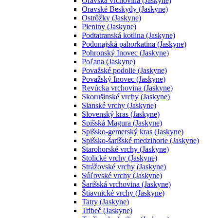
Oravská vrchovina (Jaskyne)
Oravské Beskydy (Jaskyne)
Ostrôžky (Jaskyne)
Pieniny (Jaskyne)
Podtatranská kotlina (Jaskyne)
Podunajská pahorkatina (Jaskyne)
Pohronský Inovec (Jaskyne)
Poľana (Jaskyne)
Považské podolie (Jaskyne)
Považský Inovec (Jaskyne)
Revúcka vrchovina (Jaskyne)
Skorušinské vrchy (Jaskyne)
Slanské vrchy (Jaskyne)
Slovenský kras (Jaskyne)
Spišská Magura (Jaskyne)
Spišsko-gemerský kras (Jaskyne)
Spišsko-šarišské medzihorie (Jaskyne)
Starohorské vrchy (Jaskyne)
Stolické vrchy (Jaskyne)
Strážovské vrchy (Jaskyne)
Súľovské vrchy (Jaskyne)
Šarišská vrchovina (Jaskyne)
Štiavnické vrchy (Jaskyne)
Tatry (Jaskyne)
Tribeč (Jaskyne)