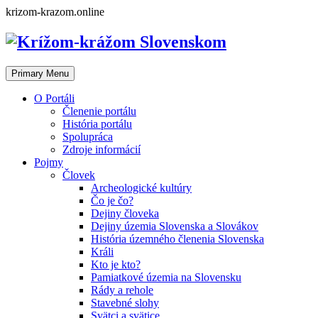
Skip
krizom-krazom.online
to
content
Primary Menu
O Portáli
Členenie portálu
História portálu
Spolupráca
Zdroje informácií
Pojmy
Človek
Archeologické kultúry
Čo je čo?
Dejiny človeka
Dejiny územia Slovenska a Slovákov
História územného členenia Slovenska
Králi
Kto je kto?
Pamiatkové územia na Slovensku
Rády a rehole
Stavebné slohy
Svätci a svätice