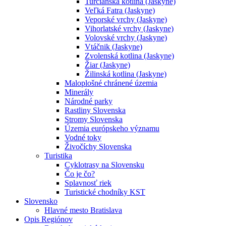
Turčianska kotlina (Jaskyne)
Veľká Fatra (Jaskyne)
Veporské vrchy (Jaskyne)
Vihorlatské vrchy (Jaskyne)
Volovské vrchy (Jaskyne)
Vtáčnik (Jaskyne)
Zvolenská kotlina (Jaskyne)
Žiar (Jaskyne)
Žilinská kotlina (Jaskyne)
Maloplošné chránené územia
Minerály
Národné parky
Rastliny Slovenska
Stromy Slovenska
Územia európskeho významu
Vodné toky
Živočíchy Slovenska
Turistika
Cyklotrasy na Slovensku
Čo je čo?
Splavnosť riek
Turistické chodníky KST
Slovensko
Hlavné mesto Bratislava
Opis Regiónov