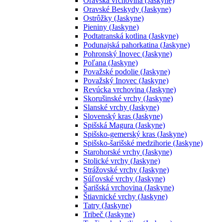
Oravská vrchovina (Jaskyne)
Oravské Beskydy (Jaskyne)
Ostrôžky (Jaskyne)
Pieniny (Jaskyne)
Podtatranská kotlina (Jaskyne)
Podunajská pahorkatina (Jaskyne)
Pohronský Inovec (Jaskyne)
Poľana (Jaskyne)
Považské podolie (Jaskyne)
Považský Inovec (Jaskyne)
Revúcka vrchovina (Jaskyne)
Skorušinské vrchy (Jaskyne)
Slanské vrchy (Jaskyne)
Slovenský kras (Jaskyne)
Spišská Magura (Jaskyne)
Spišsko-gemerský kras (Jaskyne)
Spišsko-šarišské medzihorie (Jaskyne)
Starohorské vrchy (Jaskyne)
Stolické vrchy (Jaskyne)
Strážovské vrchy (Jaskyne)
Súľovské vrchy (Jaskyne)
Šarišská vrchovina (Jaskyne)
Štiavnické vrchy (Jaskyne)
Tatry (Jaskyne)
Tribeč (Jaskyne)