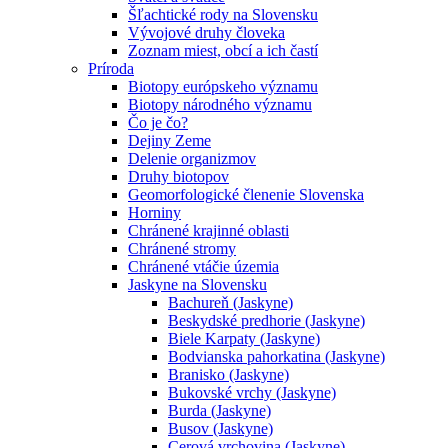
Šľachtické rody na Slovensku
Vývojové druhy človeka
Zoznam miest, obcí a ich častí
Príroda
Biotopy európskeho významu
Biotopy národného významu
Čo je čo?
Dejiny Zeme
Delenie organizmov
Druhy biotopov
Geomorfologické členenie Slovenska
Horniny
Chránené krajinné oblasti
Chránené stromy
Chránené vtáčie územia
Jaskyne na Slovensku
Bachureň (Jaskyne)
Beskydské predhorie (Jaskyne)
Biele Karpaty (Jaskyne)
Bodvianska pahorkatina (Jaskyne)
Branisko (Jaskyne)
Bukovské vrchy (Jaskyne)
Burda (Jaskyne)
Busov (Jaskyne)
Cerová vrchovina (Jaskyne)