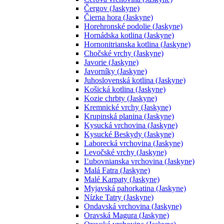
Čergov (Jaskyne)
Čierna hora (Jaskyne)
Horehronské podolie (Jaskyne)
Hornádska kotlina (Jaskyne)
Hornonitrianska kotlina (Jaskyne)
Chočské vrchy (Jaskyne)
Javorie (Jaskyne)
Javorníky (Jaskyne)
Juhoslovenská kotlina (Jaskyne)
Košická kotlina (Jaskyne)
Kozie chrbty (Jaskyne)
Kremnické vrchy (Jaskyne)
Krupinská planina (Jaskyne)
Kysucká vrchovina (Jaskyne)
Kysucké Beskydy (Jaskyne)
Laborecká vrchovina (Jaskyne)
Levočské vrchy (Jaskyne)
Ľubovnianska vrchovina (Jaskyne)
Malá Fatra (Jaskyne)
Malé Karpaty (Jaskyne)
Myjavská pahorkatina (Jaskyne)
Nízke Tatry (Jaskyne)
Ondavská vrchovina (Jaskyne)
Oravská Magura (Jaskyne)