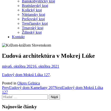
Banskobystrický kraj
Bratislavský kraj
Košický kraj
Nitriansky kraj
Prešovský kraj
Trenčiansky kraj
Trnavský kraj
Žilinský kraj
Kontakt
Ľudová architektúra v Mokrej Lúke
miva
6. októbra 2021
6. októbra 2021
Ľudový dom Mokrá Lúka 127
.
Posted in
Okres Gelnica
Post
Prev
Ľudový dom Kameňany 207
Next
Ľudový dom Mokrá Lúka
127
navigation
Hľadať:
Najnovšie články