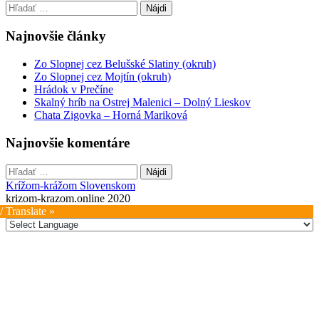
navigation
Hľadať:
Najnovšie články
Zo Slopnej cez Belušské Slatiny (okruh)
Zo Slopnej cez Mojtín (okruh)
Hrádok v Prečíne
Skalný hríb na Ostrej Malenici – Dolný Lieskov
Chata Zigovka – Horná Mariková
Najnovšie komentáre
Hľadať:
Krížom-krážom Slovenskom
krizom-krazom.online 2020
/ Translate »