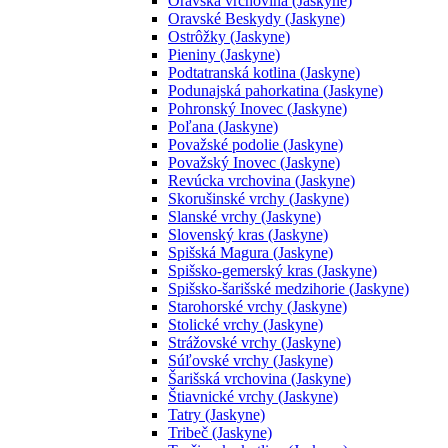
Oravská vrchovina (Jaskyne)
Oravské Beskydy (Jaskyne)
Ostrôžky (Jaskyne)
Pieniny (Jaskyne)
Podtatranská kotlina (Jaskyne)
Podunajská pahorkatina (Jaskyne)
Pohronský Inovec (Jaskyne)
Poľana (Jaskyne)
Považské podolie (Jaskyne)
Považský Inovec (Jaskyne)
Revúcka vrchovina (Jaskyne)
Skorušinské vrchy (Jaskyne)
Slanské vrchy (Jaskyne)
Slovenský kras (Jaskyne)
Spišská Magura (Jaskyne)
Spišsko-gemerský kras (Jaskyne)
Spišsko-šarišské medzihorie (Jaskyne)
Starohorské vrchy (Jaskyne)
Stolické vrchy (Jaskyne)
Strážovské vrchy (Jaskyne)
Súľovské vrchy (Jaskyne)
Šarišská vrchovina (Jaskyne)
Štiavnické vrchy (Jaskyne)
Tatry (Jaskyne)
Tribeč (Jaskyne)