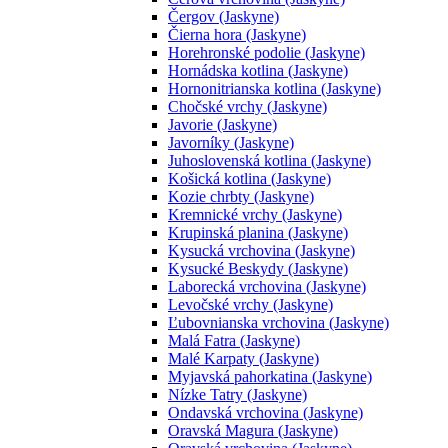
Čergov (Jaskyne)
Čierna hora (Jaskyne)
Horehronské podolie (Jaskyne)
Hornádska kotlina (Jaskyne)
Hornonitrianska kotlina (Jaskyne)
Chočské vrchy (Jaskyne)
Javorie (Jaskyne)
Javorníky (Jaskyne)
Juhoslovenská kotlina (Jaskyne)
Košická kotlina (Jaskyne)
Kozie chrbty (Jaskyne)
Kremnické vrchy (Jaskyne)
Krupinská planina (Jaskyne)
Kysucká vrchovina (Jaskyne)
Kysucké Beskydy (Jaskyne)
Laborecká vrchovina (Jaskyne)
Levočské vrchy (Jaskyne)
Ľubovnianska vrchovina (Jaskyne)
Malá Fatra (Jaskyne)
Malé Karpaty (Jaskyne)
Myjavská pahorkatina (Jaskyne)
Nízke Tatry (Jaskyne)
Ondavská vrchovina (Jaskyne)
Oravská Magura (Jaskyne)