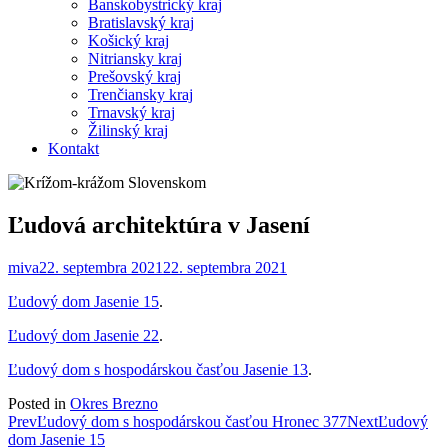
Banskobystrický kraj
Bratislavský kraj
Košický kraj
Nitriansky kraj
Prešovský kraj
Trenčiansky kraj
Trnavský kraj
Žilinský kraj
Kontakt
Ľudová architektúra v Jasení
miva
22. septembra 2021
22. septembra 2021
Ľudový dom Jasenie 15
.
Ľudový dom Jasenie 22
.
Ľudový dom s hospodárskou časťou Jasenie 13
.
Posted in
Okres Brezno
Post
Prev
Ľudový dom s hospodárskou časťou Hronec 377
Next
Ľudový
dom Jasenie 15