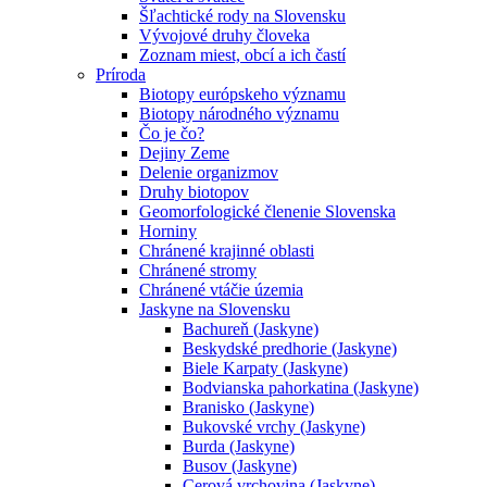
Šľachtické rody na Slovensku
Vývojové druhy človeka
Zoznam miest, obcí a ich častí
Príroda
Biotopy európskeho významu
Biotopy národného významu
Čo je čo?
Dejiny Zeme
Delenie organizmov
Druhy biotopov
Geomorfologické členenie Slovenska
Horniny
Chránené krajinné oblasti
Chránené stromy
Chránené vtáčie územia
Jaskyne na Slovensku
Bachureň (Jaskyne)
Beskydské predhorie (Jaskyne)
Biele Karpaty (Jaskyne)
Bodvianska pahorkatina (Jaskyne)
Branisko (Jaskyne)
Bukovské vrchy (Jaskyne)
Burda (Jaskyne)
Busov (Jaskyne)
Cerová vrchovina (Jaskyne)