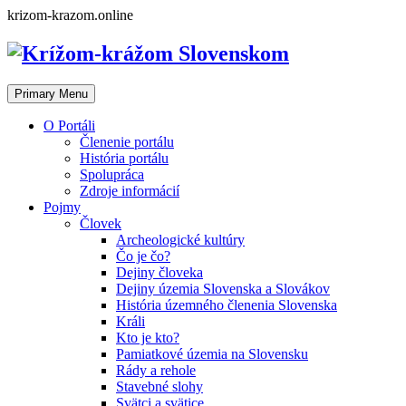
Skip
krizom-krazom.online
to
content
Primary Menu
O Portáli
Členenie portálu
História portálu
Spolupráca
Zdroje informácií
Pojmy
Človek
Archeologické kultúry
Čo je čo?
Dejiny človeka
Dejiny územia Slovenska a Slovákov
História územného členenia Slovenska
Králi
Kto je kto?
Pamiatkové územia na Slovensku
Rády a rehole
Stavebné slohy
Svätci a svätice