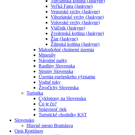
Turčianska kotlina (Jaskyne)
Veľká Fatra (Jaskyne)
Veporské vrchy (Jaskyne)
Vihorlatské vrchy (Jaskyne)
Volovské vrchy (Jaskyne)
Vtáčnik (Jaskyne)
Zvolenská kotlina (Jaskyne)
Žiar (Jaskyne)
Žilinská kotlina (Jaskyne)
Maloplošné chránené územia
Minerály
Národné parky
Rastliny Slovenska
Stromy Slovenska
Územia európskeho významu
Vodné toky
Živočíchy Slovenska
Turistika
Cyklotrasy na Slovensku
Čo je čo?
Splavnosť riek
Turistické chodníky KST
Slovensko
Hlavné mesto Bratislava
Opis Regiónov