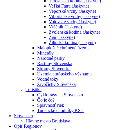
Turčianska kotlina (Jaskyne)
Veľká Fatra (Jaskyne)
Veporské vrchy (Jaskyne)
Vihorlatské vrchy (Jaskyne)
Volovské vrchy (Jaskyne)
Vtáčnik (Jaskyne)
Zvolenská kotlina (Jaskyne)
Žiar (Jaskyne)
Žilinská kotlina (Jaskyne)
Maloplošné chránené územia
Minerály
Národné parky
Rastliny Slovenska
Stromy Slovenska
Územia európskeho významu
Vodné toky
Živočíchy Slovenska
Turistika
Cyklotrasy na Slovensku
Čo je čo?
Splavnosť riek
Turistické chodníky KST
Slovensko
Hlavné mesto Bratislava
Opis Regiónov