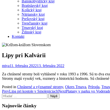
Banskobystrický kraj
Bratislavský kraj
Košický kraj
Nitriansky kraj
Prešovský kraj
Trenčiansky kraj
Trnavský kraj
Žilinský kraj
Kontakt
Lipy pri Kalvárii
miva
11. februára 2022
13. februára 2022
Za chránené stromy boli vyhlásené v roku 1993 a 1996. Sú to dva e
Stromy majú vysoký vek, rozmery a historickú hodnotu. Sú chránené z
Posted in
Chránené a významné stromy
,
Okres Trnava
,
Príroda
,
Trnav
Post
Prev
Lipa pri kostole v Smoleniciach
Next
Platany v parku vo Voderad
Hľadať:
navigation
Najnovšie články