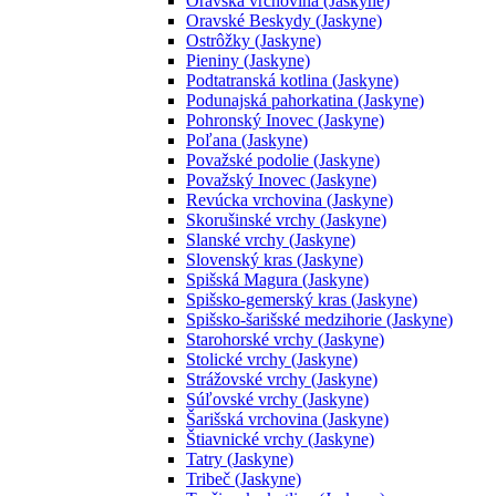
Oravská vrchovina (Jaskyne)
Oravské Beskydy (Jaskyne)
Ostrôžky (Jaskyne)
Pieniny (Jaskyne)
Podtatranská kotlina (Jaskyne)
Podunajská pahorkatina (Jaskyne)
Pohronský Inovec (Jaskyne)
Poľana (Jaskyne)
Považské podolie (Jaskyne)
Považský Inovec (Jaskyne)
Revúcka vrchovina (Jaskyne)
Skorušinské vrchy (Jaskyne)
Slanské vrchy (Jaskyne)
Slovenský kras (Jaskyne)
Spišská Magura (Jaskyne)
Spišsko-gemerský kras (Jaskyne)
Spišsko-šarišské medzihorie (Jaskyne)
Starohorské vrchy (Jaskyne)
Stolické vrchy (Jaskyne)
Strážovské vrchy (Jaskyne)
Súľovské vrchy (Jaskyne)
Šarišská vrchovina (Jaskyne)
Štiavnické vrchy (Jaskyne)
Tatry (Jaskyne)
Tribeč (Jaskyne)