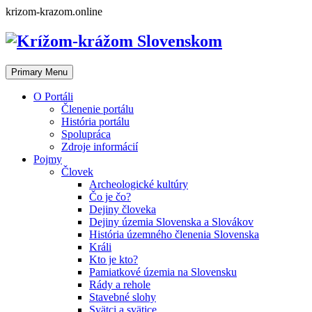
Skip
krizom-krazom.online
to
content
Primary Menu
O Portáli
Členenie portálu
História portálu
Spolupráca
Zdroje informácií
Pojmy
Človek
Archeologické kultúry
Čo je čo?
Dejiny človeka
Dejiny územia Slovenska a Slovákov
História územného členenia Slovenska
Králi
Kto je kto?
Pamiatkové územia na Slovensku
Rády a rehole
Stavebné slohy
Svätci a svätice