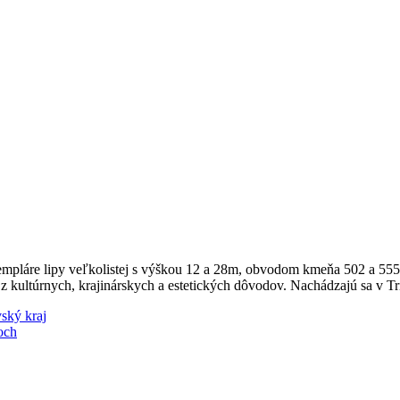
xempláre lipy veľkolistej s výškou 12 a 28m, obvodom kmeňa 502 a 5
 kultúrnych, krajinárskych a estetických dôvodov. Nachádzajú sa v Trn
ský kraj
och