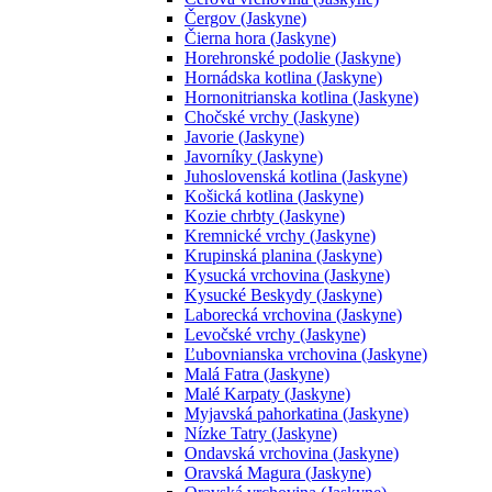
Čergov (Jaskyne)
Čierna hora (Jaskyne)
Horehronské podolie (Jaskyne)
Hornádska kotlina (Jaskyne)
Hornonitrianska kotlina (Jaskyne)
Chočské vrchy (Jaskyne)
Javorie (Jaskyne)
Javorníky (Jaskyne)
Juhoslovenská kotlina (Jaskyne)
Košická kotlina (Jaskyne)
Kozie chrbty (Jaskyne)
Kremnické vrchy (Jaskyne)
Krupinská planina (Jaskyne)
Kysucká vrchovina (Jaskyne)
Kysucké Beskydy (Jaskyne)
Laborecká vrchovina (Jaskyne)
Levočské vrchy (Jaskyne)
Ľubovnianska vrchovina (Jaskyne)
Malá Fatra (Jaskyne)
Malé Karpaty (Jaskyne)
Myjavská pahorkatina (Jaskyne)
Nízke Tatry (Jaskyne)
Ondavská vrchovina (Jaskyne)
Oravská Magura (Jaskyne)