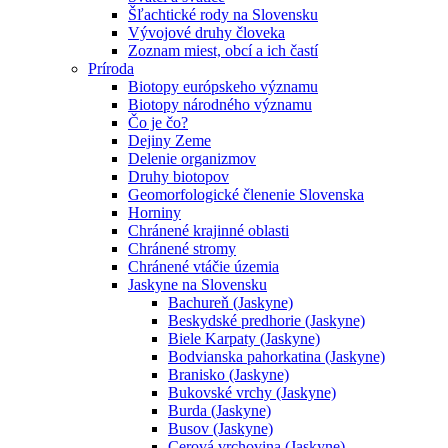
Šľachtické rody na Slovensku
Vývojové druhy človeka
Zoznam miest, obcí a ich častí
Príroda
Biotopy európskeho významu
Biotopy národného významu
Čo je čo?
Dejiny Zeme
Delenie organizmov
Druhy biotopov
Geomorfologické členenie Slovenska
Horniny
Chránené krajinné oblasti
Chránené stromy
Chránené vtáčie územia
Jaskyne na Slovensku
Bachureň (Jaskyne)
Beskydské predhorie (Jaskyne)
Biele Karpaty (Jaskyne)
Bodvianska pahorkatina (Jaskyne)
Branisko (Jaskyne)
Bukovské vrchy (Jaskyne)
Burda (Jaskyne)
Busov (Jaskyne)
Cerová vrchovina (Jaskyne)