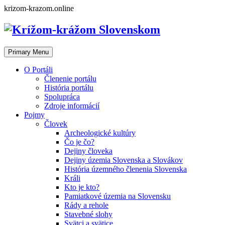
Skip
krizom-krazom.online
to
content
Primary Menu
O Portáli
Členenie portálu
História portálu
Spolupráca
Zdroje informácií
Pojmy
Človek
Archeologické kultúry
Čo je čo?
Dejiny človeka
Dejiny územia Slovenska a Slovákov
História územného členenia Slovenska
Králi
Kto je kto?
Pamiatkové územia na Slovensku
Rády a rehole
Stavebné slohy
Svätci a svätice