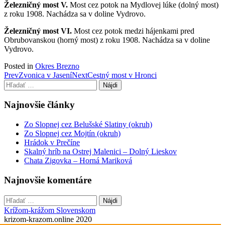
Železničný most V.
Most cez potok na Mydlovej lúke (dolný most)
z roku 1908. Nachádza sa v doline Vydrovo.
Železničný most VI.
Most cez potok medzi hájenkami pred
Obrubovanskou (horný most) z roku 1908. Nachádza sa v doline
Vydrovo.
Posted in
Okres Brezno
Post
Prev
Zvonica v Jasení
Next
Cestný most v Hronci
Hľadať:
navigation
Najnovšie články
Zo Slopnej cez Belušské Slatiny (okruh)
Zo Slopnej cez Mojtín (okruh)
Hrádok v Prečíne
Skalný hríb na Ostrej Malenici – Dolný Lieskov
Chata Zigovka – Horná Mariková
Najnovšie komentáre
Hľadať:
Krížom-krážom Slovenskom
krizom-krazom.online 2020