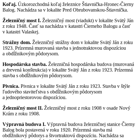
Koľaj.
Úzkorozchodná koľaj železnice Štiavnička-Hronec-Čierny
Balog. Nachádza sa v lokalite Pred Obrubovanskou-Štiavnička.
Železničný most I.
Železničný most (viadukt) v lokalite Svätý Ján
z roku 1948. Časť sa nachádza v katastri Čierneho Balogu a časť
v katastri Valaskej.
Strážny dom.
Železničný strážny dom v lokalite Svätý Ján z roku
1923. Prízemná murovaná stavba s jednotraktovou dispozíciou
a obdĺžnikovým pôdorysom.
Hospodárska stavba.
Železničná hospodárska budova (murovaná
a drevená konštrukcia) v lokalite Svätý Ján z roku 1923. Prízemná
stavba s obdĺžnikovým pôdorysom.
Pivnica.
Pivnica v lokalite Svätý Ján z roku 1923. Stavba v štýle
ľudového staviteľstva s obdĺžnikovým pôdorysom
a jednopriestorovou dispozíciou.
Železničný most II.
Železničný most z roku 1908 v osade Nový
Krám z roku 1908.
Výpravná budova I.
Výpravná budova železničnej stanice Čierny
Balog bola postavená v roku 1920. Prízemná stavba má
obdĺžnikový pôdorys a štvortraktovú dispozíciu. Nachádza sa