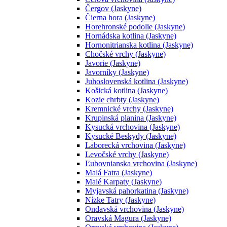
Čergov (Jaskyne)
Čierna hora (Jaskyne)
Horehronské podolie (Jaskyne)
Hornádska kotlina (Jaskyne)
Hornonitrianska kotlina (Jaskyne)
Chočské vrchy (Jaskyne)
Javorie (Jaskyne)
Javorníky (Jaskyne)
Juhoslovenská kotlina (Jaskyne)
Košická kotlina (Jaskyne)
Kozie chrbty (Jaskyne)
Kremnické vrchy (Jaskyne)
Krupinská planina (Jaskyne)
Kysucká vrchovina (Jaskyne)
Kysucké Beskydy (Jaskyne)
Laborecká vrchovina (Jaskyne)
Levočské vrchy (Jaskyne)
Ľubovnianska vrchovina (Jaskyne)
Malá Fatra (Jaskyne)
Malé Karpaty (Jaskyne)
Myjavská pahorkatina (Jaskyne)
Nízke Tatry (Jaskyne)
Ondavská vrchovina (Jaskyne)
Oravská Magura (Jaskyne)