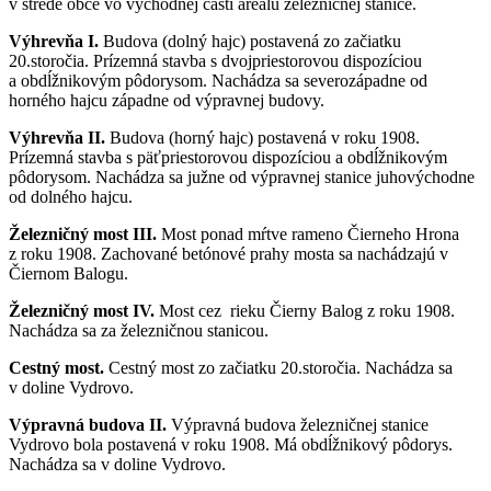
v strede obce vo východnej časti areálu železničnej stanice.
Výhrevňa I.
Budova (dolný hajc) postavená zo začiatku
20.storočia. Prízemná stavba s dvojpriestorovou dispozíciou
a obdĺžnikovým pôdorysom. Nachádza sa severozápadne od
horného hajcu západne od výpravnej budovy.
Výhrevňa II.
Budova (horný hajc) postavená v roku 1908.
Prízemná stavba s päťpriestorovou dispozíciou a obdĺžnikovým
pôdorysom. Nachádza sa južne od výpravnej stanice juhovýchodne
od dolného hajcu.
Železničný most III.
Most ponad mŕtve rameno Čierneho Hrona
z roku 1908. Zachované betónové prahy mosta sa nachádzajú v
Čiernom Balogu.
Železničný most IV.
Most cez rieku Čierny Balog z roku 1908.
Nachádza sa za železničnou stanicou.
Cestný most.
Cestný most zo začiatku 20.storočia. Nachádza sa
v doline Vydrovo.
Výpravná budova II.
Výpravná budova železničnej stanice
Vydrovo bola postavená v roku 1908. Má obdĺžnikový pôdorys.
Nachádza sa v doline Vydrovo.