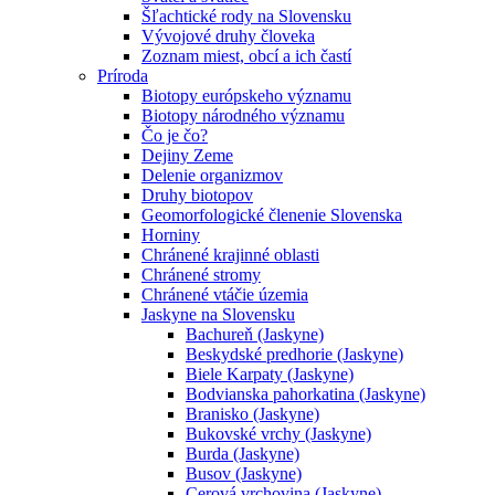
Šľachtické rody na Slovensku
Vývojové druhy človeka
Zoznam miest, obcí a ich častí
Príroda
Biotopy európskeho významu
Biotopy národného významu
Čo je čo?
Dejiny Zeme
Delenie organizmov
Druhy biotopov
Geomorfologické členenie Slovenska
Horniny
Chránené krajinné oblasti
Chránené stromy
Chránené vtáčie územia
Jaskyne na Slovensku
Bachureň (Jaskyne)
Beskydské predhorie (Jaskyne)
Biele Karpaty (Jaskyne)
Bodvianska pahorkatina (Jaskyne)
Branisko (Jaskyne)
Bukovské vrchy (Jaskyne)
Burda (Jaskyne)
Busov (Jaskyne)
Cerová vrchovina (Jaskyne)