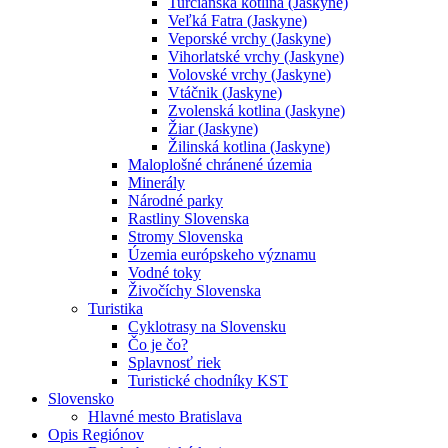
Turčianska kotlina (Jaskyne)
Veľká Fatra (Jaskyne)
Veporské vrchy (Jaskyne)
Vihorlatské vrchy (Jaskyne)
Volovské vrchy (Jaskyne)
Vtáčnik (Jaskyne)
Zvolenská kotlina (Jaskyne)
Žiar (Jaskyne)
Žilinská kotlina (Jaskyne)
Maloplošné chránené územia
Minerály
Národné parky
Rastliny Slovenska
Stromy Slovenska
Územia európskeho významu
Vodné toky
Živočíchy Slovenska
Turistika
Cyklotrasy na Slovensku
Čo je čo?
Splavnosť riek
Turistické chodníky KST
Slovensko
Hlavné mesto Bratislava
Opis Regiónov