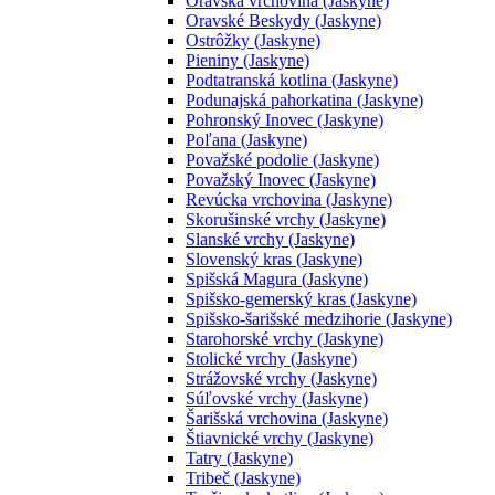
Oravská vrchovina (Jaskyne)
Oravské Beskydy (Jaskyne)
Ostrôžky (Jaskyne)
Pieniny (Jaskyne)
Podtatranská kotlina (Jaskyne)
Podunajská pahorkatina (Jaskyne)
Pohronský Inovec (Jaskyne)
Poľana (Jaskyne)
Považské podolie (Jaskyne)
Považský Inovec (Jaskyne)
Revúcka vrchovina (Jaskyne)
Skorušinské vrchy (Jaskyne)
Slanské vrchy (Jaskyne)
Slovenský kras (Jaskyne)
Spišská Magura (Jaskyne)
Spišsko-gemerský kras (Jaskyne)
Spišsko-šarišské medzihorie (Jaskyne)
Starohorské vrchy (Jaskyne)
Stolické vrchy (Jaskyne)
Strážovské vrchy (Jaskyne)
Súľovské vrchy (Jaskyne)
Šarišská vrchovina (Jaskyne)
Štiavnické vrchy (Jaskyne)
Tatry (Jaskyne)
Tribeč (Jaskyne)