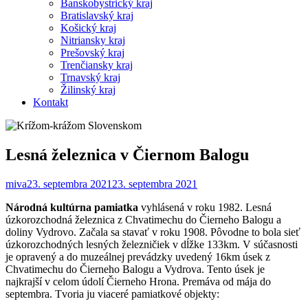
Banskobystrický kraj
Bratislavský kraj
Košický kraj
Nitriansky kraj
Prešovský kraj
Trenčiansky kraj
Trnavský kraj
Žilinský kraj
Kontakt
Lesná železnica v Čiernom Balogu
miva
23. septembra 2021
23. septembra 2021
Národná kultúrna pamiatka
vyhlásená v roku 1982. Lesná
úzkorozchodná železnica z Chvatimechu do Čierneho Balogu a
doliny Vydrovo. Začala sa stavať v roku 1908. Pôvodne to bola sieť
úzkorozchodných lesných železničiek v dĺžke 133km. V súčasnosti
je opravený a do muzeálnej prevádzky uvedený 16km úsek z
Chvatimechu do Čierneho Balogu a Vydrova. Tento úsek je
najkrajší v celom údolí Čierneho Hrona. Premáva od mája do
septembra. Tvoria ju viaceré pamiatkové objekty: