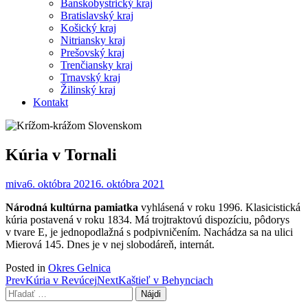
Banskobystrický kraj
Bratislavský kraj
Košický kraj
Nitriansky kraj
Prešovský kraj
Trenčiansky kraj
Trnavský kraj
Žilinský kraj
Kontakt
Kúria v Tornali
miva
6. októbra 2021
6. októbra 2021
Národná kultúrna pamiatka
vyhlásená v roku 1996. Klasicistická
kúria postavená v roku 1834. Má trojtraktovú dispozíciu, pôdorys
v tvare E, je jednopodlažná s podpivničením. Nachádza sa na ulici
Mierová 145. Dnes je v nej slobodáreň, internát.
Posted in
Okres Gelnica
Post
Prev
Kúria v Revúcej
Next
Kaštieľ v Behynciach
Hľadať:
navigation