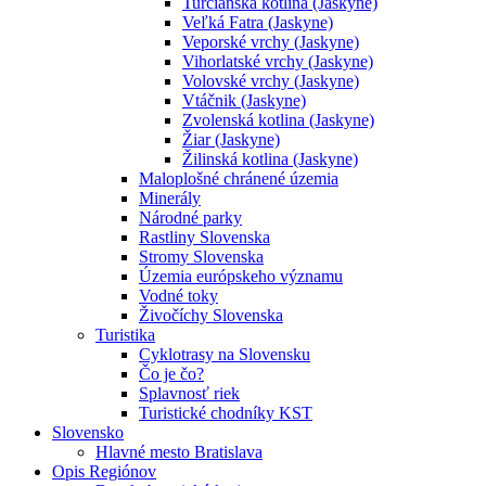
Turčianska kotlina (Jaskyne)
Veľká Fatra (Jaskyne)
Veporské vrchy (Jaskyne)
Vihorlatské vrchy (Jaskyne)
Volovské vrchy (Jaskyne)
Vtáčnik (Jaskyne)
Zvolenská kotlina (Jaskyne)
Žiar (Jaskyne)
Žilinská kotlina (Jaskyne)
Maloplošné chránené územia
Minerály
Národné parky
Rastliny Slovenska
Stromy Slovenska
Územia európskeho významu
Vodné toky
Živočíchy Slovenska
Turistika
Cyklotrasy na Slovensku
Čo je čo?
Splavnosť riek
Turistické chodníky KST
Slovensko
Hlavné mesto Bratislava
Opis Regiónov