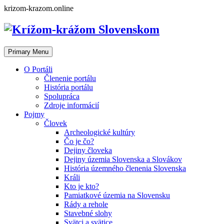
Skip
krizom-krazom.online
to
content
Primary Menu
O Portáli
Členenie portálu
História portálu
Spolupráca
Zdroje informácií
Pojmy
Človek
Archeologické kultúry
Čo je čo?
Dejiny človeka
Dejiny územia Slovenska a Slovákov
História územného členenia Slovenska
Králi
Kto je kto?
Pamiatkové územia na Slovensku
Rády a rehole
Stavebné slohy
Svätci a svätice