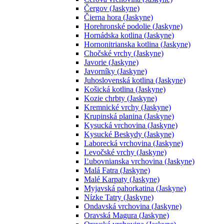
Čergov (Jaskyne)
Čierna hora (Jaskyne)
Horehronské podolie (Jaskyne)
Hornádska kotlina (Jaskyne)
Hornonitrianska kotlina (Jaskyne)
Chočské vrchy (Jaskyne)
Javorie (Jaskyne)
Javorníky (Jaskyne)
Juhoslovenská kotlina (Jaskyne)
Košická kotlina (Jaskyne)
Kozie chrbty (Jaskyne)
Kremnické vrchy (Jaskyne)
Krupinská planina (Jaskyne)
Kysucká vrchovina (Jaskyne)
Kysucké Beskydy (Jaskyne)
Laborecká vrchovina (Jaskyne)
Levočské vrchy (Jaskyne)
Ľubovnianska vrchovina (Jaskyne)
Malá Fatra (Jaskyne)
Malé Karpaty (Jaskyne)
Myjavská pahorkatina (Jaskyne)
Nízke Tatry (Jaskyne)
Ondavská vrchovina (Jaskyne)
Oravská Magura (Jaskyne)