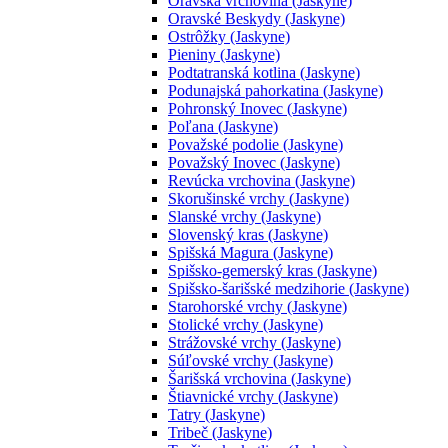
Oravská vrchovina (Jaskyne)
Oravské Beskydy (Jaskyne)
Ostrôžky (Jaskyne)
Pieniny (Jaskyne)
Podtatranská kotlina (Jaskyne)
Podunajská pahorkatina (Jaskyne)
Pohronský Inovec (Jaskyne)
Poľana (Jaskyne)
Považské podolie (Jaskyne)
Považský Inovec (Jaskyne)
Revúcka vrchovina (Jaskyne)
Skorušinské vrchy (Jaskyne)
Slanské vrchy (Jaskyne)
Slovenský kras (Jaskyne)
Spišská Magura (Jaskyne)
Spišsko-gemerský kras (Jaskyne)
Spišsko-šarišské medzihorie (Jaskyne)
Starohorské vrchy (Jaskyne)
Stolické vrchy (Jaskyne)
Strážovské vrchy (Jaskyne)
Súľovské vrchy (Jaskyne)
Šarišská vrchovina (Jaskyne)
Štiavnické vrchy (Jaskyne)
Tatry (Jaskyne)
Tribeč (Jaskyne)