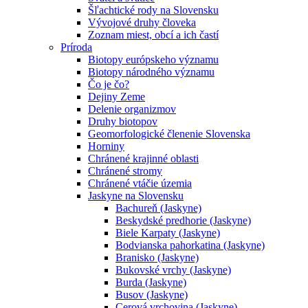
Šľachtické rody na Slovensku
Vývojové druhy človeka
Zoznam miest, obcí a ich častí
Príroda
Biotopy európskeho významu
Biotopy národného významu
Čo je čo?
Dejiny Zeme
Delenie organizmov
Druhy biotopov
Geomorfologické členenie Slovenska
Horniny
Chránené krajinné oblasti
Chránené stromy
Chránené vtáčie územia
Jaskyne na Slovensku
Bachureň (Jaskyne)
Beskydské predhorie (Jaskyne)
Biele Karpaty (Jaskyne)
Bodvianska pahorkatina (Jaskyne)
Branisko (Jaskyne)
Bukovské vrchy (Jaskyne)
Burda (Jaskyne)
Busov (Jaskyne)
Cerová vrchovina (Jaskyne)