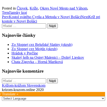
Posted in
Človek
,
Kríže
,
Okres Nové Mesto nad Váhom
,
Trenčiansky kraj
Post
Prev
Kostol svätého Cyrila a Metoda v Novej Bošáci
Next
Kríž pri
kostole v Novej Bošáci
navigation
Hľadať:
Najnovšie články
Zo Slopnej cez Belušské Slatiny (okruh)
Zo Slopnej cez Mojtín (okruh)
Hrádok v Prečíne
Skalný hríb na Ostrej Malenici – Dolný Lieskov
Chata Zigovka – Horná Mariková
Najnovšie komentáre
Hľadať:
Krížom-krážom Slovenskom
krizom-krazom.online 2020
/ Translate »