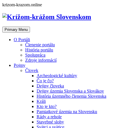
Skip
krizom-krazom.online
to
content
Primary Menu
O Portáli
Členenie portálu
História portálu
Spolupráca
Zdroje informácií
Pojmy
Človek
Archeologické kultúry
Čo je čo?
Dejiny človeka
Dejiny územia Slovenska a Slovákov
História územného členenia Slovenska
Králi
Kto je kto?
Pamiatkové územia na Slovensku
Rády a rehole
Stavebné slohy
Svätci a svätice