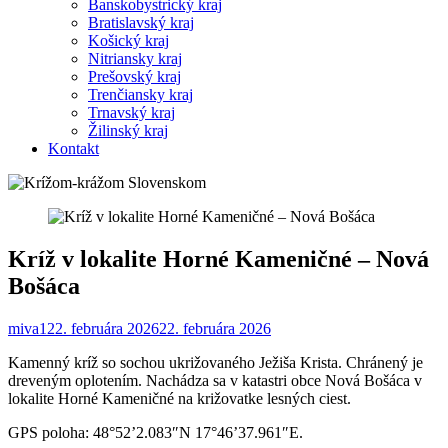
Banskobystrický kraj
Bratislavský kraj
Košický kraj
Nitriansky kraj
Prešovský kraj
Trenčiansky kraj
Trnavský kraj
Žilinský kraj
Kontakt
Kríž v lokalite Horné Kameničné – Nová
Bošáca
miva1
22. februára 2026
22. februára 2026
Kamenný kríž so sochou ukrižovaného Ježiša Krista. Chránený je
dreveným oplotením. Nachádza sa v katastri obce Nová Bošáca v
lokalite Horné Kameničné na križovatke lesných ciest.
GPS poloha: 48°52’2.083″N 17°46’37.961″E.