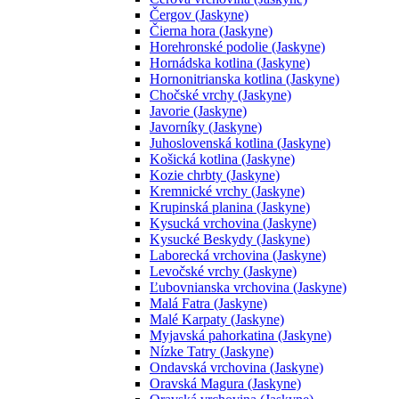
Čergov (Jaskyne)
Čierna hora (Jaskyne)
Horehronské podolie (Jaskyne)
Hornádska kotlina (Jaskyne)
Hornonitrianska kotlina (Jaskyne)
Chočské vrchy (Jaskyne)
Javorie (Jaskyne)
Javorníky (Jaskyne)
Juhoslovenská kotlina (Jaskyne)
Košická kotlina (Jaskyne)
Kozie chrbty (Jaskyne)
Kremnické vrchy (Jaskyne)
Krupinská planina (Jaskyne)
Kysucká vrchovina (Jaskyne)
Kysucké Beskydy (Jaskyne)
Laborecká vrchovina (Jaskyne)
Levočské vrchy (Jaskyne)
Ľubovnianska vrchovina (Jaskyne)
Malá Fatra (Jaskyne)
Malé Karpaty (Jaskyne)
Myjavská pahorkatina (Jaskyne)
Nízke Tatry (Jaskyne)
Ondavská vrchovina (Jaskyne)
Oravská Magura (Jaskyne)