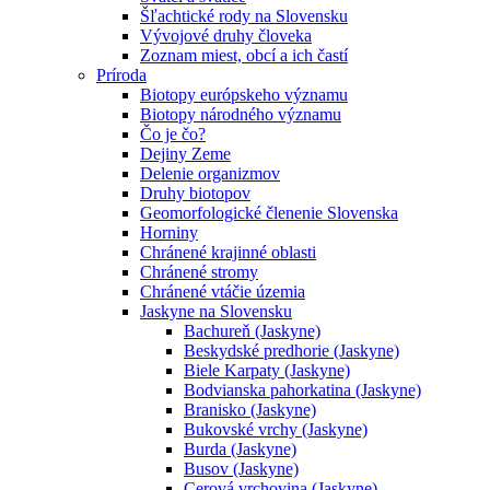
Šľachtické rody na Slovensku
Vývojové druhy človeka
Zoznam miest, obcí a ich častí
Príroda
Biotopy európskeho významu
Biotopy národného významu
Čo je čo?
Dejiny Zeme
Delenie organizmov
Druhy biotopov
Geomorfologické členenie Slovenska
Horniny
Chránené krajinné oblasti
Chránené stromy
Chránené vtáčie územia
Jaskyne na Slovensku
Bachureň (Jaskyne)
Beskydské predhorie (Jaskyne)
Biele Karpaty (Jaskyne)
Bodvianska pahorkatina (Jaskyne)
Branisko (Jaskyne)
Bukovské vrchy (Jaskyne)
Burda (Jaskyne)
Busov (Jaskyne)
Cerová vrchovina (Jaskyne)