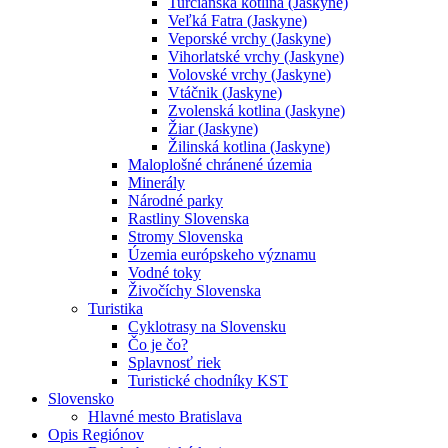
Turčianska kotlina (Jaskyne)
Veľká Fatra (Jaskyne)
Veporské vrchy (Jaskyne)
Vihorlatské vrchy (Jaskyne)
Volovské vrchy (Jaskyne)
Vtáčnik (Jaskyne)
Zvolenská kotlina (Jaskyne)
Žiar (Jaskyne)
Žilinská kotlina (Jaskyne)
Maloplošné chránené územia
Minerály
Národné parky
Rastliny Slovenska
Stromy Slovenska
Územia európskeho významu
Vodné toky
Živočíchy Slovenska
Turistika
Cyklotrasy na Slovensku
Čo je čo?
Splavnosť riek
Turistické chodníky KST
Slovensko
Hlavné mesto Bratislava
Opis Regiónov