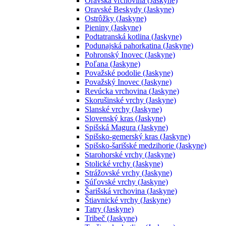
Oravská vrchovina (Jaskyne)
Oravské Beskydy (Jaskyne)
Ostrôžky (Jaskyne)
Pieniny (Jaskyne)
Podtatranská kotlina (Jaskyne)
Podunajská pahorkatina (Jaskyne)
Pohronský Inovec (Jaskyne)
Poľana (Jaskyne)
Považské podolie (Jaskyne)
Považský Inovec (Jaskyne)
Revúcka vrchovina (Jaskyne)
Skorušinské vrchy (Jaskyne)
Slanské vrchy (Jaskyne)
Slovenský kras (Jaskyne)
Spišská Magura (Jaskyne)
Spišsko-gemerský kras (Jaskyne)
Spišsko-šarišské medzihorie (Jaskyne)
Starohorské vrchy (Jaskyne)
Stolické vrchy (Jaskyne)
Strážovské vrchy (Jaskyne)
Súľovské vrchy (Jaskyne)
Šarišská vrchovina (Jaskyne)
Štiavnické vrchy (Jaskyne)
Tatry (Jaskyne)
Tribeč (Jaskyne)