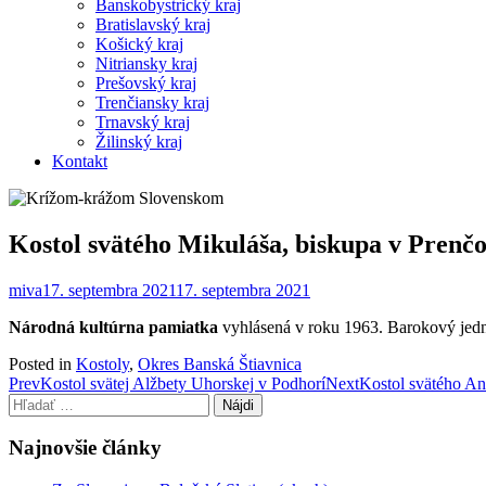
Banskobystrický kraj
Bratislavský kraj
Košický kraj
Nitriansky kraj
Prešovský kraj
Trenčiansky kraj
Trnavský kraj
Žilinský kraj
Kontakt
Kostol svätého Mikuláša, biskupa v Prenč
miva
17. septembra 2021
17. septembra 2021
Národná kultúrna pamiatka
vyhlásená v roku 1963. Barokový jedn
Posted in
Kostoly
,
Okres Banská Štiavnica
Post
Prev
Kostol svätej Alžbety Uhorskej v Podhorí
Next
Kostol svätého An
Hľadať:
navigation
Najnovšie články