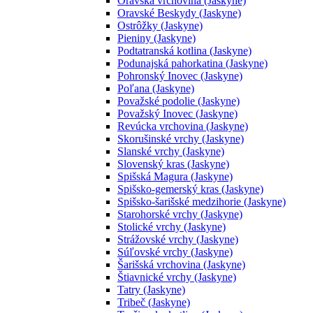
Oravská vrchovina (Jaskyne)
Oravské Beskydy (Jaskyne)
Ostrôžky (Jaskyne)
Pieniny (Jaskyne)
Podtatranská kotlina (Jaskyne)
Podunajská pahorkatina (Jaskyne)
Pohronský Inovec (Jaskyne)
Poľana (Jaskyne)
Považské podolie (Jaskyne)
Považský Inovec (Jaskyne)
Revúcka vrchovina (Jaskyne)
Skorušinské vrchy (Jaskyne)
Slanské vrchy (Jaskyne)
Slovenský kras (Jaskyne)
Spišská Magura (Jaskyne)
Spišsko-gemerský kras (Jaskyne)
Spišsko-šarišské medzihorie (Jaskyne)
Starohorské vrchy (Jaskyne)
Stolické vrchy (Jaskyne)
Strážovské vrchy (Jaskyne)
Súľovské vrchy (Jaskyne)
Šarišská vrchovina (Jaskyne)
Štiavnické vrchy (Jaskyne)
Tatry (Jaskyne)
Tribeč (Jaskyne)