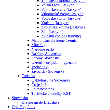
Turčianska kotlina (Jaskyne)
Veľká Fatra (Jaskyne)
Veporské vrchy (Jaskyne)
Vihorlatské vrchy (Jaskyne)
Volovské vrchy (Jaskyne)
Vtáčnik (Jaskyne)
Zvolenská kotlina (Jaskyne)
Žiar (Jaskyne)
Žilinská kotlina (Jaskyne)
Maloplošné chránené územia
Minerály
Národné parky
Rastliny Slovenska
Stromy Slovenska
Územia európskeho významu
Vodné toky
Živočíchy Slovenska
Turistika
Cyklotrasy na Slovensku
Čo je čo?
Splavnosť riek
Turistické chodníky KST
Slovensko
Hlavné mesto Bratislava
Opis Regiónov