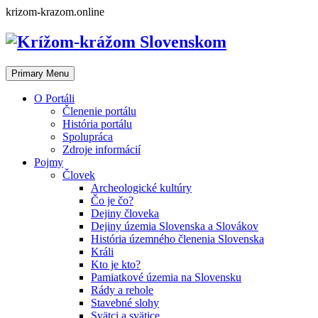
Skip
krizom-krazom.online
to
content
Primary Menu
O Portáli
Členenie portálu
História portálu
Spolupráca
Zdroje informácií
Pojmy
Človek
Archeologické kultúry
Čo je čo?
Dejiny človeka
Dejiny územia Slovenska a Slovákov
História územného členenia Slovenska
Králi
Kto je kto?
Pamiatkové územia na Slovensku
Rády a rehole
Stavebné slohy
Svätci a svätice