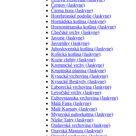
Čergov (Jaskyne)
Čierna hora (Jaskyne)
Horehronské podolie (Jaskyne)
Hornádska kotlina (Jaskyne)
Hornonitrianska kotlina (Jaskyne)
Chočské vrchy (Jaskyne)
Javorie (Jaskyne)
Javorníky (Jaskyne)
Juhoslovenská kotlina (Jaskyne)
Košická kotlina (Jaskyne)
Kozie chrbty (Jaskyne)
Kremnické vrchy (Jaskyne)
Krupinská planina (Jaskyne)
Kysucká vrchovina (Jaskyne)
Kysucké Beskydy (Jaskyne)
Laborecká vrchovina (Jaskyne)
Levočské vrchy (Jaskyne)
Ľubovnianska vrchovina (Jaskyne)
Malá Fatra (Jaskyne)
Malé Karpaty (Jaskyne)
Myjavská pahorkatina (Jaskyne)
Nízke Tatry (Jaskyne)
Ondavská vrchovina (Jaskyne)
Oravská Magura (Jaskyne)