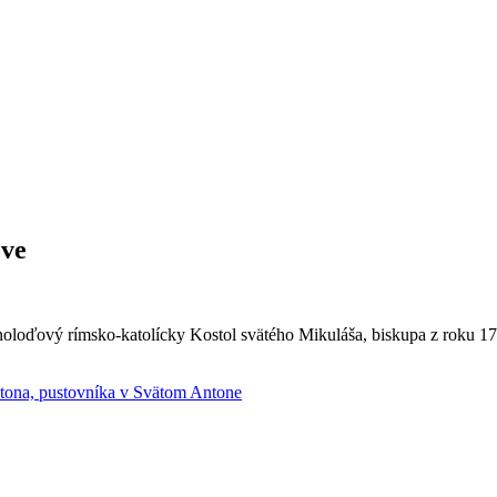
ove
oloďový rímsko-katolícky Kostol svätého Mikuláša, biskupa z roku 17
tona, pustovníka v Svätom Antone