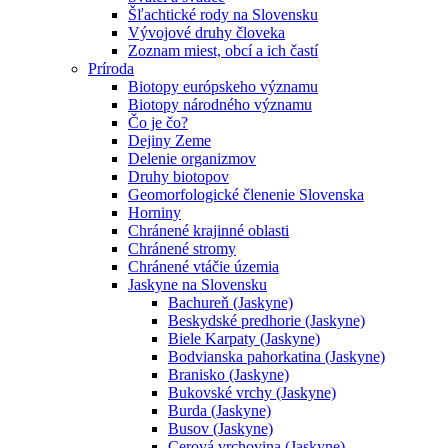
Šľachtické rody na Slovensku
Vývojové druhy človeka
Zoznam miest, obcí a ich častí
Príroda
Biotopy európskeho významu
Biotopy národného významu
Čo je čo?
Dejiny Zeme
Delenie organizmov
Druhy biotopov
Geomorfologické členenie Slovenska
Horniny
Chránené krajinné oblasti
Chránené stromy
Chránené vtáčie územia
Jaskyne na Slovensku
Bachureň (Jaskyne)
Beskydské predhorie (Jaskyne)
Biele Karpaty (Jaskyne)
Bodvianska pahorkatina (Jaskyne)
Branisko (Jaskyne)
Bukovské vrchy (Jaskyne)
Burda (Jaskyne)
Busov (Jaskyne)
Cerová vrchovina (Jaskyne)