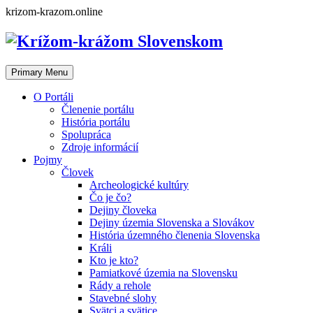
Skip
krizom-krazom.online
to
content
Primary Menu
O Portáli
Členenie portálu
História portálu
Spolupráca
Zdroje informácií
Pojmy
Človek
Archeologické kultúry
Čo je čo?
Dejiny človeka
Dejiny územia Slovenska a Slovákov
História územného členenia Slovenska
Králi
Kto je kto?
Pamiatkové územia na Slovensku
Rády a rehole
Stavebné slohy
Svätci a svätice