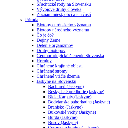
Šľachtické rody na Slovensku
Vývojové druhy človeka
Zoznam miest, obcí a ich častí
Príroda
Biotopy európskeho významu
Biotopy národného významu
Čo je čo?
Dejiny Zeme
Delenie organizmov
Druhy biotopov
Geomorfologické členenie Slovenska
Horniny
Chránené krajinné oblasti
Chránené stromy
Chránené vtáčie územia
Jaskyne na Slovensku
Bachureň (Jaskyne)
Beskydské predhorie (Jaskyne)
Biele Karpaty (Jaskyne)
Bodvianska pahorkatina (Jaskyne)
Branisko (Jaskyne)
Bukovské vrchy (Jaskyne)
Burda (Jaskyne)
Busov (Jaskyne)
Cerová vrchovina (Jaskyne)