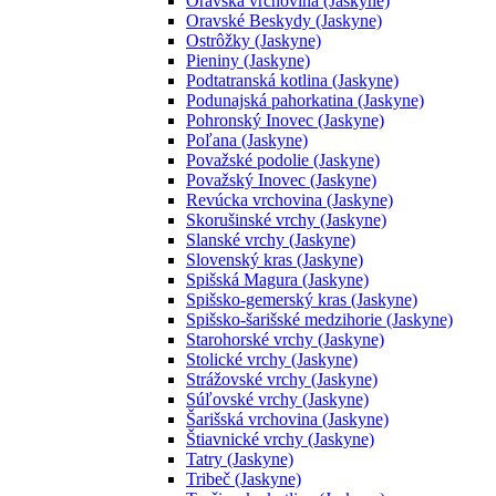
Oravská vrchovina (Jaskyne)
Oravské Beskydy (Jaskyne)
Ostrôžky (Jaskyne)
Pieniny (Jaskyne)
Podtatranská kotlina (Jaskyne)
Podunajská pahorkatina (Jaskyne)
Pohronský Inovec (Jaskyne)
Poľana (Jaskyne)
Považské podolie (Jaskyne)
Považský Inovec (Jaskyne)
Revúcka vrchovina (Jaskyne)
Skorušinské vrchy (Jaskyne)
Slanské vrchy (Jaskyne)
Slovenský kras (Jaskyne)
Spišská Magura (Jaskyne)
Spišsko-gemerský kras (Jaskyne)
Spišsko-šarišské medzihorie (Jaskyne)
Starohorské vrchy (Jaskyne)
Stolické vrchy (Jaskyne)
Strážovské vrchy (Jaskyne)
Súľovské vrchy (Jaskyne)
Šarišská vrchovina (Jaskyne)
Štiavnické vrchy (Jaskyne)
Tatry (Jaskyne)
Tribeč (Jaskyne)