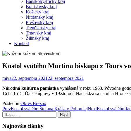
Banskobystrický kraj
Bratislavský kraj
Košický kraj
Nitriansky kraj
Prešovský kraj
Trenčiansky kraj
Trnavský kraj
Žilinský kraj
Kontakt
Kostol svätého Martina biskupa z Tours vo
miva
22. septembra 2021
22. septembra 2021
Národná kultúrna pamiatka
vyhlásená v roku 1963. Pôvodne gotick
1612-1615. Ďalšie úpravy v 19.storočí. Nachádza sa na ulici Hronská
Posted in
Okres Brezno
Post
Prev
Kostol svätého Štefana Kráľa v Pohorelej
Next
Kostol svätého J
Hľadať:
navigation
Najnovšie články