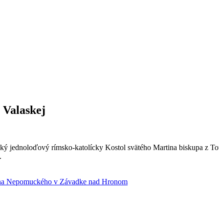
 Valaskej
ý jednoloďový rímsko-katolícky Kostol svätého Martina biskupa z Tou
.
ána Nepomuckého v Závadke nad Hronom