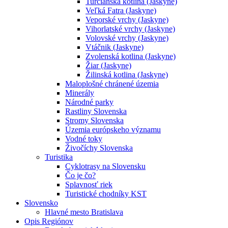
Turčianska kotlina (Jaskyne)
Veľká Fatra (Jaskyne)
Veporské vrchy (Jaskyne)
Vihorlatské vrchy (Jaskyne)
Volovské vrchy (Jaskyne)
Vtáčnik (Jaskyne)
Zvolenská kotlina (Jaskyne)
Žiar (Jaskyne)
Žilinská kotlina (Jaskyne)
Maloplošné chránené územia
Minerály
Národné parky
Rastliny Slovenska
Stromy Slovenska
Územia európskeho významu
Vodné toky
Živočíchy Slovenska
Turistika
Cyklotrasy na Slovensku
Čo je čo?
Splavnosť riek
Turistické chodníky KST
Slovensko
Hlavné mesto Bratislava
Opis Regiónov