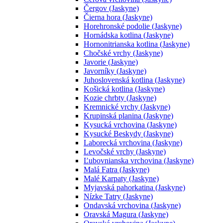
Čergov (Jaskyne)
Čierna hora (Jaskyne)
Horehronské podolie (Jaskyne)
Hornádska kotlina (Jaskyne)
Hornonitrianska kotlina (Jaskyne)
Chočské vrchy (Jaskyne)
Javorie (Jaskyne)
Javorníky (Jaskyne)
Juhoslovenská kotlina (Jaskyne)
Košická kotlina (Jaskyne)
Kozie chrbty (Jaskyne)
Kremnické vrchy (Jaskyne)
Krupinská planina (Jaskyne)
Kysucká vrchovina (Jaskyne)
Kysucké Beskydy (Jaskyne)
Laborecká vrchovina (Jaskyne)
Levočské vrchy (Jaskyne)
Ľubovnianska vrchovina (Jaskyne)
Malá Fatra (Jaskyne)
Malé Karpaty (Jaskyne)
Myjavská pahorkatina (Jaskyne)
Nízke Tatry (Jaskyne)
Ondavská vrchovina (Jaskyne)
Oravská Magura (Jaskyne)