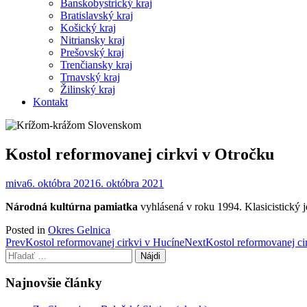
Banskobystrický kraj
Bratislavský kraj
Košický kraj
Nitriansky kraj
Prešovský kraj
Trenčiansky kraj
Trnavský kraj
Žilinský kraj
Kontakt
Kostol reformovanej cirkvi v Otročku
miva
6. októbra 2021
6. októbra 2021
Národná kultúrna pamiatka
vyhlásená v roku 1994. Klasicistický
Posted in
Okres Gelnica
Post
Prev
Kostol reformovanej cirkvi v Hucíne
Next
Kostol reformovanej ci
Hľadať:
navigation
Najnovšie články