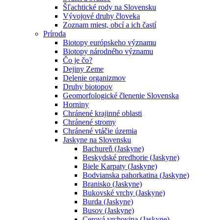
Šľachtické rody na Slovensku
Vývojové druhy človeka
Zoznam miest, obcí a ich častí
Príroda
Biotopy európskeho významu
Biotopy národného významu
Čo je čo?
Dejiny Zeme
Delenie organizmov
Druhy biotopov
Geomorfologické členenie Slovenska
Horniny
Chránené krajinné oblasti
Chránené stromy
Chránené vtáčie územia
Jaskyne na Slovensku
Bachureň (Jaskyne)
Beskydské predhorie (Jaskyne)
Biele Karpaty (Jaskyne)
Bodvianska pahorkatina (Jaskyne)
Branisko (Jaskyne)
Bukovské vrchy (Jaskyne)
Burda (Jaskyne)
Busov (Jaskyne)
Cerová vrchovina (Jaskyne)