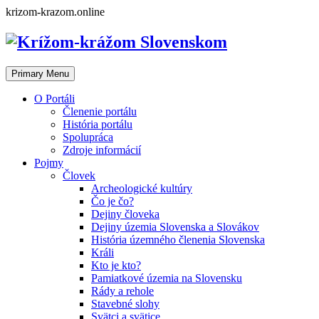
Skip
krizom-krazom.online
to
content
Primary Menu
O Portáli
Členenie portálu
História portálu
Spolupráca
Zdroje informácií
Pojmy
Človek
Archeologické kultúry
Čo je čo?
Dejiny človeka
Dejiny územia Slovenska a Slovákov
História územného členenia Slovenska
Králi
Kto je kto?
Pamiatkové územia na Slovensku
Rády a rehole
Stavebné slohy
Svätci a svätice