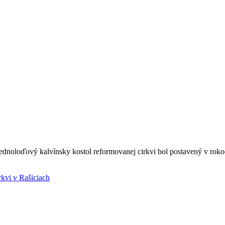
 jednoloďový kalvínsky kostol reformovanej cirkvi bol postavený v rok
rkvi v Rašiciach