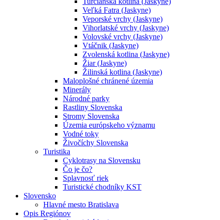
Turčianska kotlina (Jaskyne)
Veľká Fatra (Jaskyne)
Veporské vrchy (Jaskyne)
Vihorlatské vrchy (Jaskyne)
Volovské vrchy (Jaskyne)
Vtáčnik (Jaskyne)
Zvolenská kotlina (Jaskyne)
Žiar (Jaskyne)
Žilinská kotlina (Jaskyne)
Maloplošné chránené územia
Minerály
Národné parky
Rastliny Slovenska
Stromy Slovenska
Územia európskeho významu
Vodné toky
Živočíchy Slovenska
Turistika
Cyklotrasy na Slovensku
Čo je čo?
Splavnosť riek
Turistické chodníky KST
Slovensko
Hlavné mesto Bratislava
Opis Regiónov