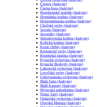
Čergov (Jaskyne)
Čierna hora (Jaskyne)
Horehronské podolie (Jaskyne)
Hornádska kotlina (Jaskyne)
Hornonitrianska kotlina (Jaskyne)
Chočské vrchy (Jaskyne)
Javorie (Jaskyne)
Javorníky (Jaskyne)
Juhoslovenská kotlina (Jaskyne)
Košická kotlina (Jaskyne)
Kozie chrbty (Jaskyne)
Kremnické vrchy (Jaskyne)
Krupinská planina (Jaskyne)
Kysucká vrchovina (Jaskyne)
Kysucké Beskydy (Jaskyne)
Laborecká vrchovina (Jaskyne)
Levočské vrchy (Jaskyne)
Ľubovnianska vrchovina (Jaskyne)
Malá Fatra (Jaskyne)
Malé Karpaty (Jaskyne)
Myjavská pahorkatina (Jaskyne)
Nízke Tatry (Jaskyne)
Ondavská vrchovina (Jaskyne)
Oravská Magura (Jaskyne)