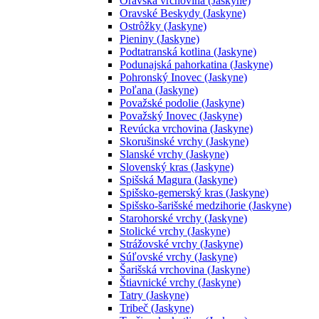
Oravská vrchovina (Jaskyne)
Oravské Beskydy (Jaskyne)
Ostrôžky (Jaskyne)
Pieniny (Jaskyne)
Podtatranská kotlina (Jaskyne)
Podunajská pahorkatina (Jaskyne)
Pohronský Inovec (Jaskyne)
Poľana (Jaskyne)
Považské podolie (Jaskyne)
Považský Inovec (Jaskyne)
Revúcka vrchovina (Jaskyne)
Skorušinské vrchy (Jaskyne)
Slanské vrchy (Jaskyne)
Slovenský kras (Jaskyne)
Spišská Magura (Jaskyne)
Spišsko-gemerský kras (Jaskyne)
Spišsko-šarišské medzihorie (Jaskyne)
Starohorské vrchy (Jaskyne)
Stolické vrchy (Jaskyne)
Strážovské vrchy (Jaskyne)
Súľovské vrchy (Jaskyne)
Šarišská vrchovina (Jaskyne)
Štiavnické vrchy (Jaskyne)
Tatry (Jaskyne)
Tribeč (Jaskyne)