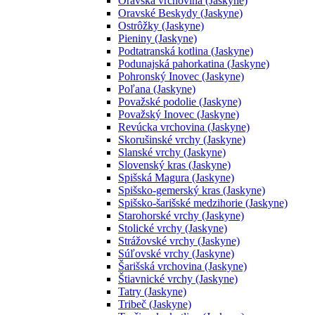
Oravská vrchovina (Jaskyne)
Oravské Beskydy (Jaskyne)
Ostrôžky (Jaskyne)
Pieniny (Jaskyne)
Podtatranská kotlina (Jaskyne)
Podunajská pahorkatina (Jaskyne)
Pohronský Inovec (Jaskyne)
Poľana (Jaskyne)
Považské podolie (Jaskyne)
Považský Inovec (Jaskyne)
Revúcka vrchovina (Jaskyne)
Skorušinské vrchy (Jaskyne)
Slanské vrchy (Jaskyne)
Slovenský kras (Jaskyne)
Spišská Magura (Jaskyne)
Spišsko-gemerský kras (Jaskyne)
Spišsko-šarišské medzihorie (Jaskyne)
Starohorské vrchy (Jaskyne)
Stolické vrchy (Jaskyne)
Strážovské vrchy (Jaskyne)
Súľovské vrchy (Jaskyne)
Šarišská vrchovina (Jaskyne)
Štiavnické vrchy (Jaskyne)
Tatry (Jaskyne)
Tribeč (Jaskyne)