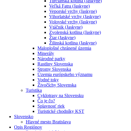
Turčianska kotlina (Jaskyne)
Veľká Fatra (Jaskyne)
Veporské vrchy (Jaskyne)
Vihorlatské vrchy (Jaskyne)
Volovské vrchy (Jaskyne)
Vtáčnik (Jaskyne)
Zvolenská kotlina (Jaskyne)
Žiar (Jaskyne)
Žilinská kotlina (Jaskyne)
Maloplošné chránené územia
Minerály
Národné parky
Rastliny Slovenska
Stromy Slovenska
Územia európskeho významu
Vodné toky
Živočíchy Slovenska
Turistika
Cyklotrasy na Slovensku
Čo je čo?
Splavnosť riek
Turistické chodníky KST
Slovensko
Hlavné mesto Bratislava
Opis Regiónov