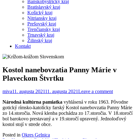
Banskobystrický kraj
Bratislavský kraj
Košický kraj
Nitriansky kraj
Prešovský kraj
Trenčiansky kraj
Trnavský kraj
Žilinský kraj
Kontakt
Kostol nanebovzatia Panny Márie v
Plaveckom Štvrtku
miva
11. augusta 2021
11. augusta 2021
Leave a comment
Národná kultúrna pamiatka
vyhlásená v roku 1963. Pôvodne
gotický rímsko-katolícky farský Kostol nanebovzatia Panny Márie
zo 14.storočia. Nová klenba pochádza zo 17.storočia. V 18.storočí
bol barokovo prestavaný a v 19.storočí upravený. Jednoloďový
kostol stojí v strede obce.
Posted in
Okres Gelnica