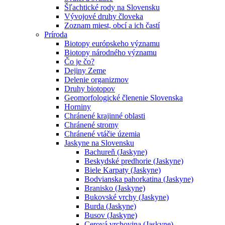
Šľachtické rody na Slovensku
Vývojové druhy človeka
Zoznam miest, obcí a ich častí
Príroda
Biotopy európskeho významu
Biotopy národného významu
Čo je čo?
Dejiny Zeme
Delenie organizmov
Druhy biotopov
Geomorfologické členenie Slovenska
Horniny
Chránené krajinné oblasti
Chránené stromy
Chránené vtáčie územia
Jaskyne na Slovensku
Bachureň (Jaskyne)
Beskydské predhorie (Jaskyne)
Biele Karpaty (Jaskyne)
Bodvianska pahorkatina (Jaskyne)
Branisko (Jaskyne)
Bukovské vrchy (Jaskyne)
Burda (Jaskyne)
Busov (Jaskyne)
Cerová vrchovina (Jaskyne)