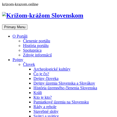
Skip
krizom-krazom.online
to
content
Primary Menu
O Portáli
Členenie portálu
História portálu
Spolupráca
Zdroje informácií
Pojmy
Človek
Archeologické kultúry
Čo je čo?
Dejiny človeka
Dejiny územia Slovenska a Slovákov
História územného členenia Slovenska
Králi
Kto je kto?
Pamiatkové územia na Slovensku
Rády a rehole
Stavebné slohy
Svätci a svätice