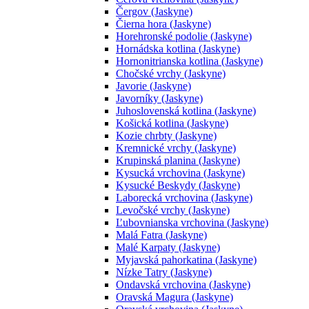
Čergov (Jaskyne)
Čierna hora (Jaskyne)
Horehronské podolie (Jaskyne)
Hornádska kotlina (Jaskyne)
Hornonitrianska kotlina (Jaskyne)
Chočské vrchy (Jaskyne)
Javorie (Jaskyne)
Javorníky (Jaskyne)
Juhoslovenská kotlina (Jaskyne)
Košická kotlina (Jaskyne)
Kozie chrbty (Jaskyne)
Kremnické vrchy (Jaskyne)
Krupinská planina (Jaskyne)
Kysucká vrchovina (Jaskyne)
Kysucké Beskydy (Jaskyne)
Laborecká vrchovina (Jaskyne)
Levočské vrchy (Jaskyne)
Ľubovnianska vrchovina (Jaskyne)
Malá Fatra (Jaskyne)
Malé Karpaty (Jaskyne)
Myjavská pahorkatina (Jaskyne)
Nízke Tatry (Jaskyne)
Ondavská vrchovina (Jaskyne)
Oravská Magura (Jaskyne)