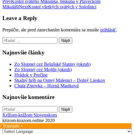
Post
Prev
Kostol svätého Mikuláša, biskupa v Plaveckom
Mikuláši
Next
Kostol všetkých svätých v Sološnici
navigation
Leave a Reply
Prepáčte, ale pred zanechaním komentára sa musíte
prihlásiť
.
Hľadať:
Najnovšie články
Zo Slopnej cez Belušské Slatiny (okruh)
Zo Slopnej cez Mojtín (okruh)
Hrádok v Prečíne
Skalný hríb na Ostrej Malenici – Dolný Lieskov
Chata Zigovka – Horná Mariková
Najnovšie komentáre
Hľadať:
Krížom-krážom Slovenskom
krizom-krazom.online 2020
/ Translate »