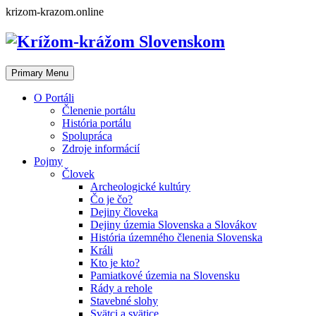
Skip
krizom-krazom.online
to
content
Primary Menu
O Portáli
Členenie portálu
História portálu
Spolupráca
Zdroje informácií
Pojmy
Človek
Archeologické kultúry
Čo je čo?
Dejiny človeka
Dejiny územia Slovenska a Slovákov
História územného členenia Slovenska
Králi
Kto je kto?
Pamiatkové územia na Slovensku
Rády a rehole
Stavebné slohy
Svätci a svätice