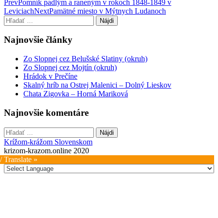
Post
Prev
Pomník padlým a raneným v rokoch 1848-1849 v
Leviciach
Next
Pamätné miesto v Mýtnych Ludanoch
navigation
Hľadať:
Najnovšie články
Zo Slopnej cez Belušské Slatiny (okruh)
Zo Slopnej cez Mojtín (okruh)
Hrádok v Prečíne
Skalný hríb na Ostrej Malenici – Dolný Lieskov
Chata Zigovka – Horná Mariková
Najnovšie komentáre
Hľadať:
Krížom-krážom Slovenskom
krizom-krazom.online 2020
/ Translate »