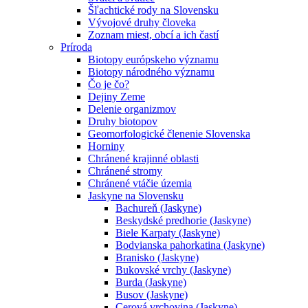
Šľachtické rody na Slovensku
Vývojové druhy človeka
Zoznam miest, obcí a ich častí
Príroda
Biotopy európskeho významu
Biotopy národného významu
Čo je čo?
Dejiny Zeme
Delenie organizmov
Druhy biotopov
Geomorfologické členenie Slovenska
Horniny
Chránené krajinné oblasti
Chránené stromy
Chránené vtáčie územia
Jaskyne na Slovensku
Bachureň (Jaskyne)
Beskydské predhorie (Jaskyne)
Biele Karpaty (Jaskyne)
Bodvianska pahorkatina (Jaskyne)
Branisko (Jaskyne)
Bukovské vrchy (Jaskyne)
Burda (Jaskyne)
Busov (Jaskyne)
Cerová vrchovina (Jaskyne)