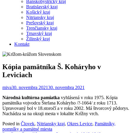
Banskobystrický kraj
Bratislavský kraj
Košický kraj
Nitriansky kraj
Prešovský kraj
Trenčiansky kraj
Trnavský kraj
Žilinský kraj
Kontakt
Kópia pamätníka Š. Koháryho v
Leviciach
miva
30. novembra 2021
30. novembra 2021
Národná kultúrna pamiatka
vyhlásená v roku 1975. Kópia
pamätníka vojvodcu Štefana Koháryho /?-1664/ z roku 1713.
Upravovaný bol v 18.storočí a v roku 2002. Má štvorcový pôdorys.
Nachádza sa na okraji mesta v lokalite Krížny vrch.
Posted in
Človek
,
Nitriansky kraj
,
Okres Levice
,
Pamätníky,
pomníky a pamätné miesta