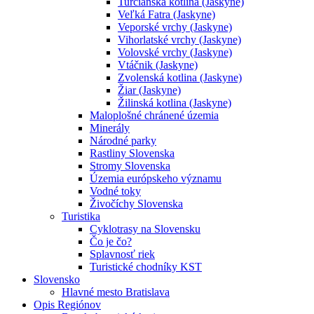
Turčianska kotlina (Jaskyne)
Veľká Fatra (Jaskyne)
Veporské vrchy (Jaskyne)
Vihorlatské vrchy (Jaskyne)
Volovské vrchy (Jaskyne)
Vtáčnik (Jaskyne)
Zvolenská kotlina (Jaskyne)
Žiar (Jaskyne)
Žilinská kotlina (Jaskyne)
Maloplošné chránené územia
Minerály
Národné parky
Rastliny Slovenska
Stromy Slovenska
Územia európskeho významu
Vodné toky
Živočíchy Slovenska
Turistika
Cyklotrasy na Slovensku
Čo je čo?
Splavnosť riek
Turistické chodníky KST
Slovensko
Hlavné mesto Bratislava
Opis Regiónov