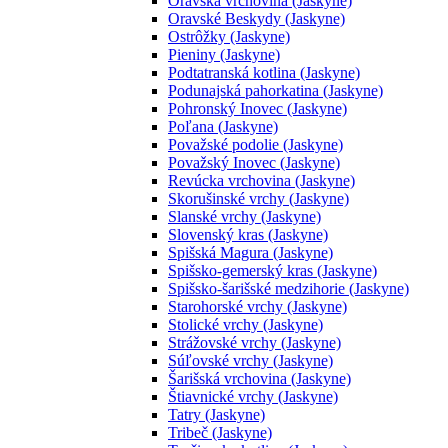
Oravská vrchovina (Jaskyne)
Oravské Beskydy (Jaskyne)
Ostrôžky (Jaskyne)
Pieniny (Jaskyne)
Podtatranská kotlina (Jaskyne)
Podunajská pahorkatina (Jaskyne)
Pohronský Inovec (Jaskyne)
Poľana (Jaskyne)
Považské podolie (Jaskyne)
Považský Inovec (Jaskyne)
Revúcka vrchovina (Jaskyne)
Skorušinské vrchy (Jaskyne)
Slanské vrchy (Jaskyne)
Slovenský kras (Jaskyne)
Spišská Magura (Jaskyne)
Spišsko-gemerský kras (Jaskyne)
Spišsko-šarišské medzihorie (Jaskyne)
Starohorské vrchy (Jaskyne)
Stolické vrchy (Jaskyne)
Strážovské vrchy (Jaskyne)
Súľovské vrchy (Jaskyne)
Šarišská vrchovina (Jaskyne)
Štiavnické vrchy (Jaskyne)
Tatry (Jaskyne)
Tribeč (Jaskyne)