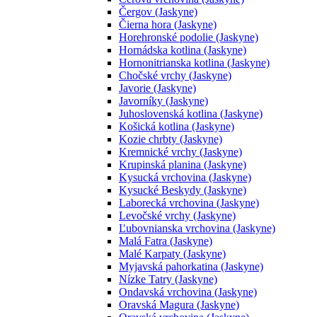
Čergov (Jaskyne)
Čierna hora (Jaskyne)
Horehronské podolie (Jaskyne)
Hornádska kotlina (Jaskyne)
Hornonitrianska kotlina (Jaskyne)
Chočské vrchy (Jaskyne)
Javorie (Jaskyne)
Javorníky (Jaskyne)
Juhoslovenská kotlina (Jaskyne)
Košická kotlina (Jaskyne)
Kozie chrbty (Jaskyne)
Kremnické vrchy (Jaskyne)
Krupinská planina (Jaskyne)
Kysucká vrchovina (Jaskyne)
Kysucké Beskydy (Jaskyne)
Laborecká vrchovina (Jaskyne)
Levočské vrchy (Jaskyne)
Ľubovnianska vrchovina (Jaskyne)
Malá Fatra (Jaskyne)
Malé Karpaty (Jaskyne)
Myjavská pahorkatina (Jaskyne)
Nízke Tatry (Jaskyne)
Ondavská vrchovina (Jaskyne)
Oravská Magura (Jaskyne)