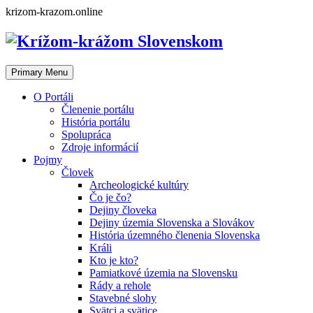
Skip
krizom-krazom.online
to
content
Primary Menu
O Portáli
Členenie portálu
História portálu
Spolupráca
Zdroje informácií
Pojmy
Človek
Archeologické kultúry
Čo je čo?
Dejiny človeka
Dejiny územia Slovenska a Slovákov
História územného členenia Slovenska
Králi
Kto je kto?
Pamiatkové územia na Slovensku
Rády a rehole
Stavebné slohy
Svätci a svätice