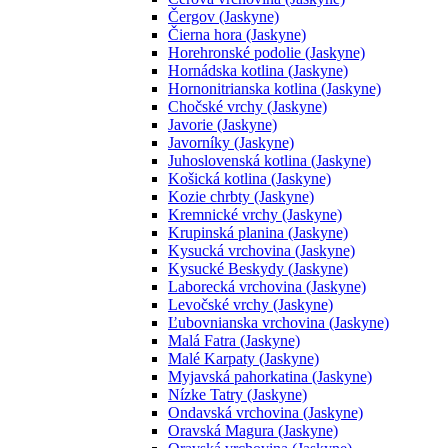
Čergov (Jaskyne)
Čierna hora (Jaskyne)
Horehronské podolie (Jaskyne)
Hornádska kotlina (Jaskyne)
Hornonitrianska kotlina (Jaskyne)
Chočské vrchy (Jaskyne)
Javorie (Jaskyne)
Javorníky (Jaskyne)
Juhoslovenská kotlina (Jaskyne)
Košická kotlina (Jaskyne)
Kozie chrbty (Jaskyne)
Kremnické vrchy (Jaskyne)
Krupinská planina (Jaskyne)
Kysucká vrchovina (Jaskyne)
Kysucké Beskydy (Jaskyne)
Laborecká vrchovina (Jaskyne)
Levočské vrchy (Jaskyne)
Ľubovnianska vrchovina (Jaskyne)
Malá Fatra (Jaskyne)
Malé Karpaty (Jaskyne)
Myjavská pahorkatina (Jaskyne)
Nízke Tatry (Jaskyne)
Ondavská vrchovina (Jaskyne)
Oravská Magura (Jaskyne)