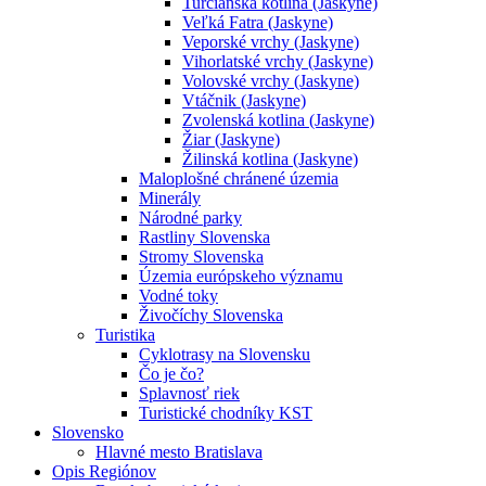
Turčianska kotlina (Jaskyne)
Veľká Fatra (Jaskyne)
Veporské vrchy (Jaskyne)
Vihorlatské vrchy (Jaskyne)
Volovské vrchy (Jaskyne)
Vtáčnik (Jaskyne)
Zvolenská kotlina (Jaskyne)
Žiar (Jaskyne)
Žilinská kotlina (Jaskyne)
Maloplošné chránené územia
Minerály
Národné parky
Rastliny Slovenska
Stromy Slovenska
Územia európskeho významu
Vodné toky
Živočíchy Slovenska
Turistika
Cyklotrasy na Slovensku
Čo je čo?
Splavnosť riek
Turistické chodníky KST
Slovensko
Hlavné mesto Bratislava
Opis Regiónov