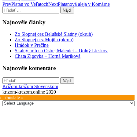
Post
Prev
Platan vo Veľatoch
Next
Platanová aleja v Komárne
Hľadať:
navigation
Najnovšie články
Zo Slopnej cez Belušské Slatiny (okruh)
Zo Slopnej cez Mojtín (okruh)
Hrádok v Prečíne
Skalný hríb na Ostrej Malenici – Dolný Lieskov
Chata Zigovka – Horná Mariková
Najnovšie komentáre
Hľadať:
Krížom-krážom Slovenskom
krizom-krazom.online 2020
/ Translate »