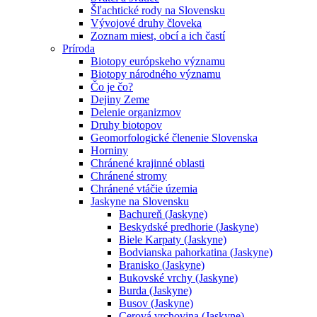
Šľachtické rody na Slovensku
Vývojové druhy človeka
Zoznam miest, obcí a ich častí
Príroda
Biotopy európskeho významu
Biotopy národného významu
Čo je čo?
Dejiny Zeme
Delenie organizmov
Druhy biotopov
Geomorfologické členenie Slovenska
Horniny
Chránené krajinné oblasti
Chránené stromy
Chránené vtáčie územia
Jaskyne na Slovensku
Bachureň (Jaskyne)
Beskydské predhorie (Jaskyne)
Biele Karpaty (Jaskyne)
Bodvianska pahorkatina (Jaskyne)
Branisko (Jaskyne)
Bukovské vrchy (Jaskyne)
Burda (Jaskyne)
Busov (Jaskyne)
Cerová vrchovina (Jaskyne)