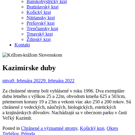
Banskobystrický kraj
Bratislavský kraj
Košický kraj
Nitriansky kraj
Prešovský kraj
Trenčiansky kraj
Trnavský kraj
Žilinský kraj
Kontakt
Kazimírske duby
miva
9. februára 2022
9. februára 2022
Za chránené stromy boli vyhlásené v roku 1996. Dva exempláre
dubu letného s výškou 25 a 22m, obvodom kmeňa 625 a 503cm,
priemerom koruny 19 a 23m a vekom viac ako 250 a 200 rokov. Sú
chránené z vedeckých, náučných, biologických, estetických
a krajinárskych dôvodov. Nachádzajú sa v obecnom parku v časti
Veľký Kazimír.
Posted in
Chránené a významné stromy
,
Košický kraj
,
Okres
Trebišov
,
Príroda