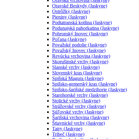
Oravská vrchovina (Jaskyne)
Oravské Beskydy (Jaskyne)
Ostrôžky (Jaskyne)
Pieniny (Jaskyne)
Podtatranská kotlina (Jaskyne)
Podunajská pahorkatina (Jaskyne)
Pohronský Inovec (Jaskyne)
Poľana (Jaskyne)
Považské podolie (Jaskyne)
Považský Inovec (Jaskyne)
Revúcka vrchovina (Jaskyne)
Skorušinské vrchy (Jaskyne)
Slanské vrchy (Jaskyne)
Slovenský kras (Jaskyne)
Spišská Magura (Jaskyne)
Spišsko-gemerský kras (Jaskyne)
Spišsko-šarišské medzihorie (Jaskyne)
Starohorské vrchy (Jaskyne)
Stolické vrchy (Jaskyne)
Strážovské vrchy (Jaskyne)
Súľovské vrchy (Jaskyne)
Šarišská vrchovina (Jaskyne)
Štiavnické vrchy (Jaskyne)
Tatry (Jaskyne)
Tribeč (Jaskyne)