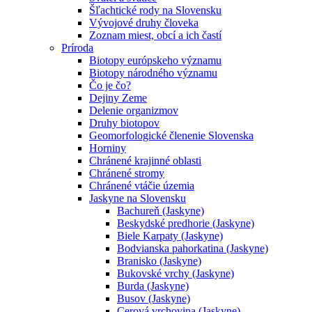
Šľachtické rody na Slovensku
Vývojové druhy človeka
Zoznam miest, obcí a ich častí
Príroda
Biotopy európskeho významu
Biotopy národného významu
Čo je čo?
Dejiny Zeme
Delenie organizmov
Druhy biotopov
Geomorfologické členenie Slovenska
Horniny
Chránené krajinné oblasti
Chránené stromy
Chránené vtáčie územia
Jaskyne na Slovensku
Bachureň (Jaskyne)
Beskydské predhorie (Jaskyne)
Biele Karpaty (Jaskyne)
Bodvianska pahorkatina (Jaskyne)
Branisko (Jaskyne)
Bukovské vrchy (Jaskyne)
Burda (Jaskyne)
Busov (Jaskyne)
Cerová vrchovina (Jaskyne)