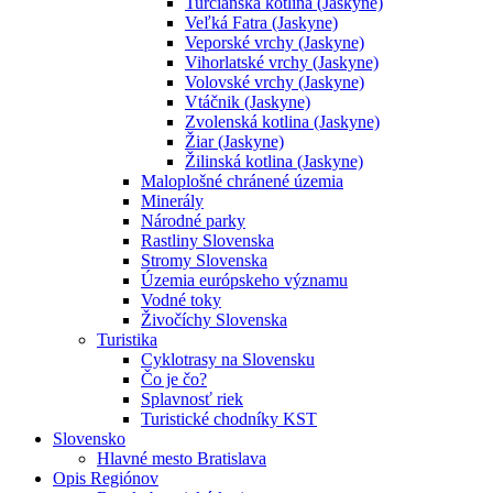
Turčianska kotlina (Jaskyne)
Veľká Fatra (Jaskyne)
Veporské vrchy (Jaskyne)
Vihorlatské vrchy (Jaskyne)
Volovské vrchy (Jaskyne)
Vtáčnik (Jaskyne)
Zvolenská kotlina (Jaskyne)
Žiar (Jaskyne)
Žilinská kotlina (Jaskyne)
Maloplošné chránené územia
Minerály
Národné parky
Rastliny Slovenska
Stromy Slovenska
Územia európskeho významu
Vodné toky
Živočíchy Slovenska
Turistika
Cyklotrasy na Slovensku
Čo je čo?
Splavnosť riek
Turistické chodníky KST
Slovensko
Hlavné mesto Bratislava
Opis Regiónov