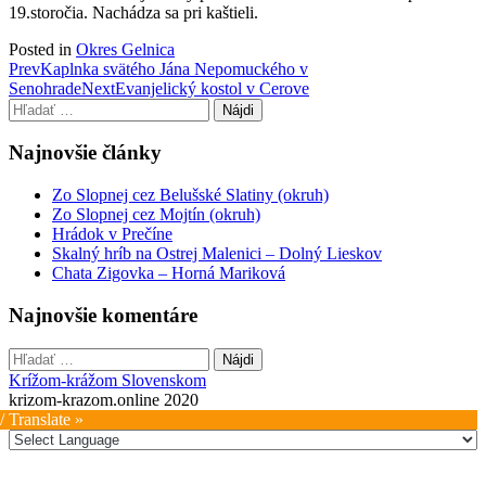
19.storočia. Nachádza sa pri kaštieli.
Posted in
Okres Gelnica
Post
Prev
Kaplnka svätého Jána Nepomuckého v
Senohrade
Next
Evanjelický kostol v Cerove
navigation
Hľadať:
Najnovšie články
Zo Slopnej cez Belušské Slatiny (okruh)
Zo Slopnej cez Mojtín (okruh)
Hrádok v Prečíne
Skalný hríb na Ostrej Malenici – Dolný Lieskov
Chata Zigovka – Horná Mariková
Najnovšie komentáre
Hľadať:
Krížom-krážom Slovenskom
krizom-krazom.online 2020
/ Translate »