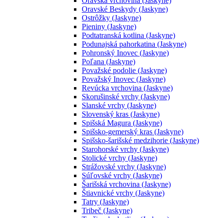
Oravská vrchovina (Jaskyne)
Oravské Beskydy (Jaskyne)
Ostrôžky (Jaskyne)
Pieniny (Jaskyne)
Podtatranská kotlina (Jaskyne)
Podunajská pahorkatina (Jaskyne)
Pohronský Inovec (Jaskyne)
Poľana (Jaskyne)
Považské podolie (Jaskyne)
Považský Inovec (Jaskyne)
Revúcka vrchovina (Jaskyne)
Skorušinské vrchy (Jaskyne)
Slanské vrchy (Jaskyne)
Slovenský kras (Jaskyne)
Spišská Magura (Jaskyne)
Spišsko-gemerský kras (Jaskyne)
Spišsko-šarišské medzihorie (Jaskyne)
Starohorské vrchy (Jaskyne)
Stolické vrchy (Jaskyne)
Strážovské vrchy (Jaskyne)
Súľovské vrchy (Jaskyne)
Šarišská vrchovina (Jaskyne)
Štiavnické vrchy (Jaskyne)
Tatry (Jaskyne)
Tribeč (Jaskyne)