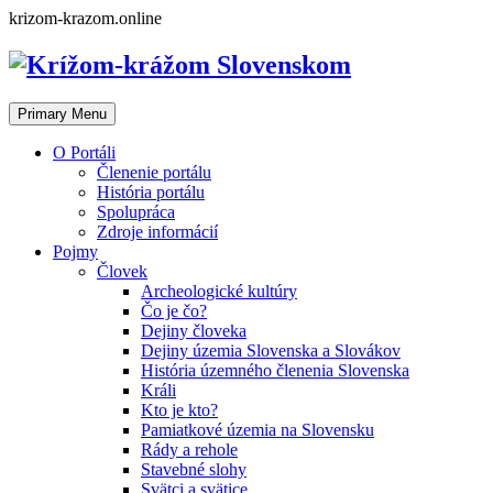
Skip
krizom-krazom.online
to
content
Primary Menu
O Portáli
Členenie portálu
História portálu
Spolupráca
Zdroje informácií
Pojmy
Človek
Archeologické kultúry
Čo je čo?
Dejiny človeka
Dejiny územia Slovenska a Slovákov
História územného členenia Slovenska
Králi
Kto je kto?
Pamiatkové územia na Slovensku
Rády a rehole
Stavebné slohy
Svätci a svätice