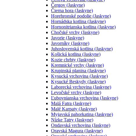
Čergov (Jaskyne)
Čierna hora (Jaskyne)
Horehronské podolie (Jaskyne)
Hornádska kotlina (Jaskyne)
Hornonitrianska kotlina (Jaskyne)
Chočské vrchy (Jaskyne)
Javorie (Jaskyne)
Javorníky (Jaskyne)
Juhoslovenská kotlina (Jaskyne)
Košická kotlina (Jaskyne)
Kozie chrbty (Jaskyne)
Kremnické vrchy (Jaskyne)
Krupinská planina (Jaskyne)
Kysucká vrchovina (Jaskyne)
Kysucké Beskydy (Jaskyne)
Laborecká vrchovina (Jaskyne)
Levočské vrchy (Jaskyne)
Ľubovnianska vrchovina (Jaskyne)
Malá Fatra (Jaskyne)
Malé Karpaty (Jaskyne)
Myjavská pahorkatina (Jaskyne)
Nízke Tatry (Jaskyne)
Ondavská vrchovina (Jaskyne)
Oravská Magura (Jaskyne)