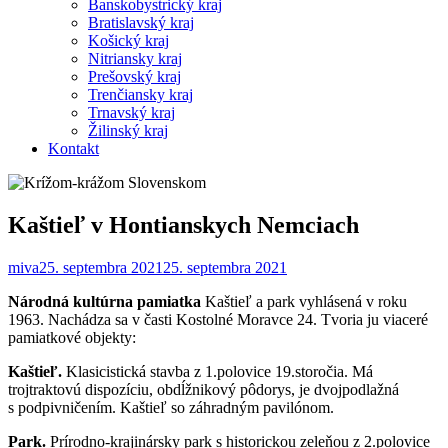
Banskobystrický kraj
Bratislavský kraj
Košický kraj
Nitriansky kraj
Prešovský kraj
Trenčiansky kraj
Trnavský kraj
Žilinský kraj
Kontakt
Kaštieľ v Hontianskych Nemciach
miva
25. septembra 2021
25. septembra 2021
Národná kultúrna pamiatka
Kaštieľ a park vyhlásená v roku
1963. Nachádza sa v časti Kostolné Moravce 24. Tvoria ju viaceré
pamiatkové objekty:
Kaštieľ.
Klasicistická stavba z 1.polovice 19.storočia. Má
trojtraktovú dispozíciu, obdĺžnikový pôdorys, je dvojpodlažná
s podpivničením. Kaštieľ so záhradným pavilónom.
Park.
Prírodno-krajinársky park s historickou zeleňou z 2.polovice