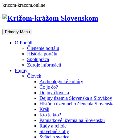
Skip
krizom-krazom.online
to
content
Primary Menu
O Portáli
Členenie portálu
História portálu
Spolupráca
Zdroje informácií
Pojmy
Človek
Archeologické kultúry
Čo je čo?
Dejiny človeka
Dejiny územia Slovenska a Slovákov
História územného členenia Slovenska
Králi
Kto je kto?
Pamiatkové územia na Slovensku
Rády a rehole
Stavebné slohy
Svätci a svätice