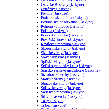
Oravská vrchovina (Jaskyne)
Oravské Beskydy (Jaskyne)
Ostrôžky (Jaskyne)
Pieniny (Jaskyne)
Podtatranská kotlina (Jaskyne)
Podunajská pahorkatina (Jaskyne)
Pohronský Inovec (Jaskyne)
Poľana (Jaskyne)
Považské podolie (Jaskyne)
Považský Inovec (Jaskyne)
Revúcka vrchovina (Jaskyne)
Skorušinské vrchy (Jaskyne)
Slanské vrchy (Jaskyne)
Slovenský kras (Jaskyne)
Spišská Magura (Jaskyne)
Spišsko-gemerský kras (Jaskyne)
Spišsko-šarišské medzihorie (Jaskyne)
Starohorské vrchy (Jaskyne)
Stolické vrchy (Jaskyne)
Strážovské vrchy (Jaskyne)
Súľovské vrchy (Jaskyne)
Šarišská vrchovina (Jaskyne)
Štiavnické vrchy (Jaskyne)
Tatry (Jaskyne)
Tribeč (Jaskyne)