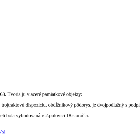
63. Tvoria ju viaceré pamiatkové objekty:
á trojtraktovú dispozíciu, obdĺžnikový pôdorys, je dvojpodlažný s pod
ieli bola vybudovaná v 2.polovici 18.storočia.
Vsi