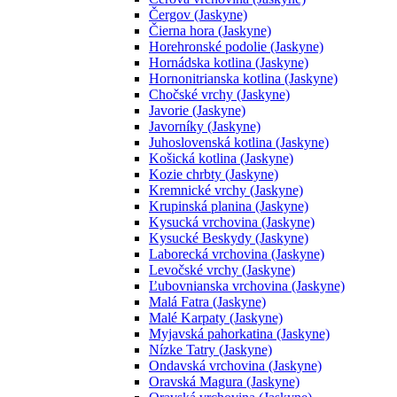
Čergov (Jaskyne)
Čierna hora (Jaskyne)
Horehronské podolie (Jaskyne)
Hornádska kotlina (Jaskyne)
Hornonitrianska kotlina (Jaskyne)
Chočské vrchy (Jaskyne)
Javorie (Jaskyne)
Javorníky (Jaskyne)
Juhoslovenská kotlina (Jaskyne)
Košická kotlina (Jaskyne)
Kozie chrbty (Jaskyne)
Kremnické vrchy (Jaskyne)
Krupinská planina (Jaskyne)
Kysucká vrchovina (Jaskyne)
Kysucké Beskydy (Jaskyne)
Laborecká vrchovina (Jaskyne)
Levočské vrchy (Jaskyne)
Ľubovnianska vrchovina (Jaskyne)
Malá Fatra (Jaskyne)
Malé Karpaty (Jaskyne)
Myjavská pahorkatina (Jaskyne)
Nízke Tatry (Jaskyne)
Ondavská vrchovina (Jaskyne)
Oravská Magura (Jaskyne)