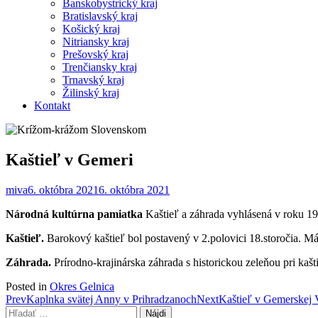
Banskobystrický kraj
Bratislavský kraj
Košický kraj
Nitriansky kraj
Prešovský kraj
Trenčiansky kraj
Trnavský kraj
Žilinský kraj
Kontakt
Kaštieľ v Gemeri
miva
6. októbra 2021
6. októbra 2021
Národná kultúrna pamiatka
Kaštieľ a záhrada vyhlásená v roku 19
Kaštieľ.
Barokový kaštieľ bol postavený v 2.polovici 18.storočia. M
Záhrada.
Prírodno-krajinárska záhrada s historickou zeleňou pri kašt
Posted in
Okres Gelnica
Post
Prev
Kaplnka svätej Anny v Prihradzanoch
Next
Kaštieľ v Gemerskej 
Hľadať: