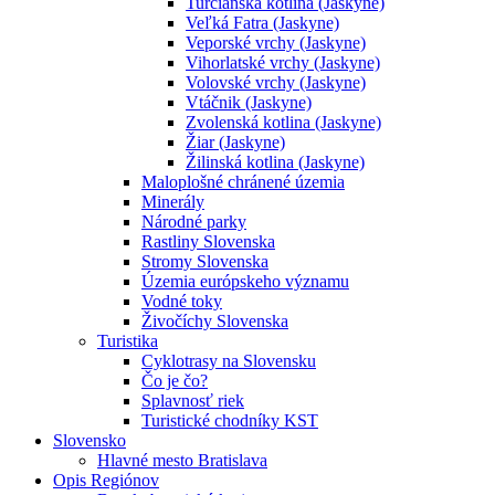
Turčianska kotlina (Jaskyne)
Veľká Fatra (Jaskyne)
Veporské vrchy (Jaskyne)
Vihorlatské vrchy (Jaskyne)
Volovské vrchy (Jaskyne)
Vtáčnik (Jaskyne)
Zvolenská kotlina (Jaskyne)
Žiar (Jaskyne)
Žilinská kotlina (Jaskyne)
Maloplošné chránené územia
Minerály
Národné parky
Rastliny Slovenska
Stromy Slovenska
Územia európskeho významu
Vodné toky
Živočíchy Slovenska
Turistika
Cyklotrasy na Slovensku
Čo je čo?
Splavnosť riek
Turistické chodníky KST
Slovensko
Hlavné mesto Bratislava
Opis Regiónov