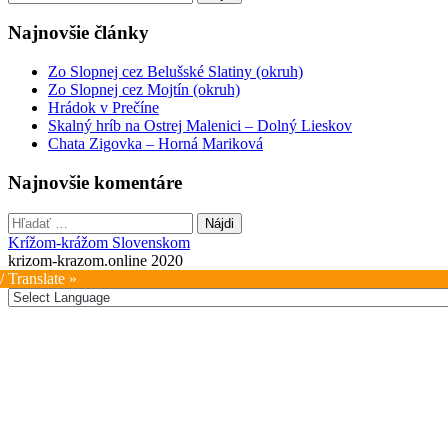
navigation
Najnovšie články
Zo Slopnej cez Belušské Slatiny (okruh)
Zo Slopnej cez Mojtín (okruh)
Hrádok v Prečíne
Skalný hríb na Ostrej Malenici – Dolný Lieskov
Chata Zigovka – Horná Mariková
Najnovšie komentáre
Hľadať:
Krížom-krážom Slovenskom
krizom-krazom.online 2020
/ Translate »