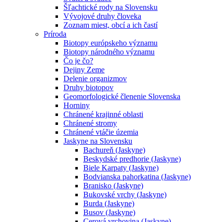
Šľachtické rody na Slovensku
Vývojové druhy človeka
Zoznam miest, obcí a ich častí
Príroda
Biotopy európskeho významu
Biotopy národného významu
Čo je čo?
Dejiny Zeme
Delenie organizmov
Druhy biotopov
Geomorfologické členenie Slovenska
Horniny
Chránené krajinné oblasti
Chránené stromy
Chránené vtáčie územia
Jaskyne na Slovensku
Bachureň (Jaskyne)
Beskydské predhorie (Jaskyne)
Biele Karpaty (Jaskyne)
Bodvianska pahorkatina (Jaskyne)
Branisko (Jaskyne)
Bukovské vrchy (Jaskyne)
Burda (Jaskyne)
Busov (Jaskyne)
Cerová vrchovina (Jaskyne)