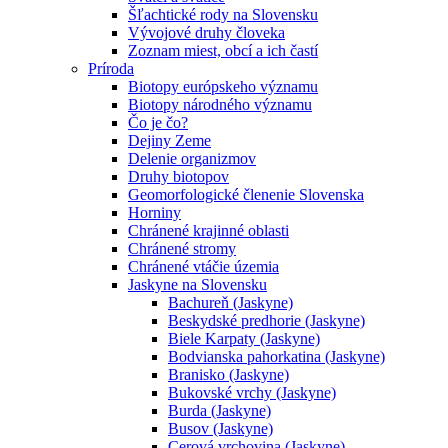
Šľachtické rody na Slovensku
Vývojové druhy človeka
Zoznam miest, obcí a ich častí
Príroda
Biotopy európskeho významu
Biotopy národného významu
Čo je čo?
Dejiny Zeme
Delenie organizmov
Druhy biotopov
Geomorfologické členenie Slovenska
Horniny
Chránené krajinné oblasti
Chránené stromy
Chránené vtáčie územia
Jaskyne na Slovensku
Bachureň (Jaskyne)
Beskydské predhorie (Jaskyne)
Biele Karpaty (Jaskyne)
Bodvianska pahorkatina (Jaskyne)
Branisko (Jaskyne)
Bukovské vrchy (Jaskyne)
Burda (Jaskyne)
Busov (Jaskyne)
Cerová vrchovina (Jaskyne)