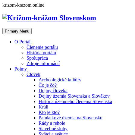
Skip
krizom-krazom.online
to
content
Primary Menu
O Portáli
Členenie portálu
História portálu
Spolupráca
Zdroje informácií
Pojmy
Človek
Archeologické kultúry
Čo je čo?
Dejiny človeka
Dejiny územia Slovenska a Slovákov
História územného členenia Slovenska
Králi
Kto je kto?
Pamiatkové územia na Slovensku
Rády a rehole
Stavebné slohy
Svätci a svätice