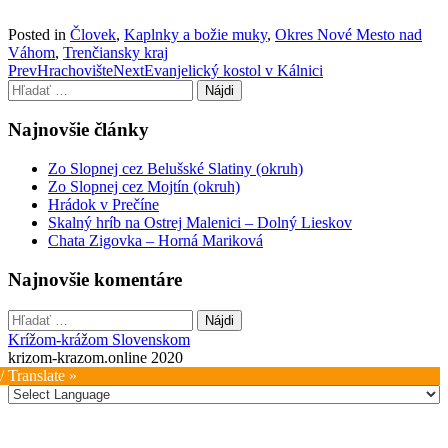
Posted in
Človek
,
Kaplnky a božie muky
,
Okres Nové Mesto nad
Váhom
,
Trenčiansky kraj
Post
Prev
Hrachovište
Next
Evanjelický kostol v Kálnici
Hľadať:
navigation
Najnovšie články
Zo Slopnej cez Belušské Slatiny (okruh)
Zo Slopnej cez Mojtín (okruh)
Hrádok v Prečíne
Skalný hríb na Ostrej Malenici – Dolný Lieskov
Chata Zigovka – Horná Mariková
Najnovšie komentáre
Hľadať:
Krížom-krážom Slovenskom
krizom-krazom.online 2020
/ Translate »