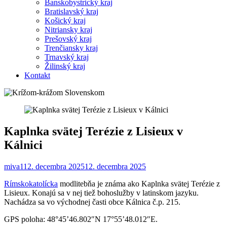
Banskobystrický kraj
Bratislavský kraj
Košický kraj
Nitriansky kraj
Prešovský kraj
Trenčiansky kraj
Trnavský kraj
Žilinský kraj
Kontakt
Kaplnka svätej Terézie z Lisieux v
Kálnici
miva1
12. decembra 2025
12. decembra 2025
Rímskokatolícka
modlitebňa je známa ako Kaplnka svätej Terézie z
Lisieux. Konajú sa v nej tiež bohoslužby v latinskom jazyku.
Nachádza sa vo východnej časti obce Kálnica č.p. 215.
GPS poloha: 48°45’46.802″N 17°55’48.012″E.