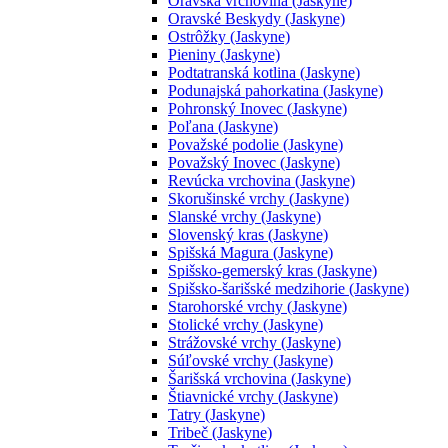
Oravská vrchovina (Jaskyne)
Oravské Beskydy (Jaskyne)
Ostrôžky (Jaskyne)
Pieniny (Jaskyne)
Podtatranská kotlina (Jaskyne)
Podunajská pahorkatina (Jaskyne)
Pohronský Inovec (Jaskyne)
Poľana (Jaskyne)
Považské podolie (Jaskyne)
Považský Inovec (Jaskyne)
Revúcka vrchovina (Jaskyne)
Skorušinské vrchy (Jaskyne)
Slanské vrchy (Jaskyne)
Slovenský kras (Jaskyne)
Spišská Magura (Jaskyne)
Spišsko-gemerský kras (Jaskyne)
Spišsko-šarišské medzihorie (Jaskyne)
Starohorské vrchy (Jaskyne)
Stolické vrchy (Jaskyne)
Strážovské vrchy (Jaskyne)
Súľovské vrchy (Jaskyne)
Šarišská vrchovina (Jaskyne)
Štiavnické vrchy (Jaskyne)
Tatry (Jaskyne)
Tribeč (Jaskyne)