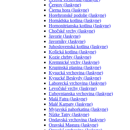
Čergov (Jaskyne)
Čierna hora (Jaskyne)
Horehronské podolie (Jaskyne)
Hornádska kotlina (Jaskyne)
Hornonitrianska kotlina (Jaskyne)
Chočské vrchy (Jaskyne)
Javorie (Jaskyne)
Javorníky (Jaskyne)
Juhoslovenská kotlina (Jaskyne)
Košická kotlina (Jaskyne)
Kozie chrbty (Jaskyne)
Kremnické vrchy (Jaskyne)
Krupinská planina (Jaskyne)
Kysucká vrchovina (Jaskyne)
Kysucké Beskydy (Jaskyne)
Laborecká vrchovina (Jaskyne)
Levočské vrchy (Jaskyne)
Ľubovnianska vrchovina (Jaskyne)
Malá Fatra (Jaskyne)
Malé Karpaty (Jaskyne)
Myjavská pahorkatina (Jaskyne)
Nízke Tatry (Jaskyne)
Ondavská vrchovina (Jaskyne)
Oravská Magura (Jaskyne)