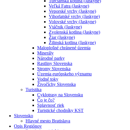
Turčianska kotlina (Jaskyne)
Veľká Fatra (Jaskyne)
Veporské vrchy (Jaskyne)
Vihorlatské vrchy (Jaskyne)
Volovské vrchy (Jaskyne)
Vtáčnik (Jaskyne)
Zvolenská kotlina (Jaskyne)
Žiar (Jaskyne)
Žilinská kotlina (Jaskyne)
Maloplošné chránené územia
Minerály
Národné parky
Rastliny Slovenska
Stromy Slovenska
Územia európskeho významu
Vodné toky
Živočíchy Slovenska
Turistika
Cyklotrasy na Slovensku
Čo je čo?
Splavnosť riek
Turistické chodníky KST
Slovensko
Hlavné mesto Bratislava
Opis Regiónov