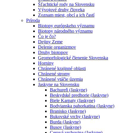
Šľachtické rody na Slovensku
Vývojové druhy človeka
Zoznam miest, obcí a ich častí
Príroda
Biotopy európskeho významu
Biotopy národného významu
Čo je čo?
Dejiny Zeme
Delenie organizmov
Druhy biotopov
Geomorfologické členenie Slovenska
Horniny
Chránené krajinné oblasti
Chránené stromy
Chránené vtáčie územia
Jaskyne na Slovensku
Bachureň (Jaskyne)
Beskydské predhorie (Jaskyne)
Biele Karpaty (Jaskyne)
Bodvianska pahorkatina (Jaskyne)
Branisko (Jaskyne)
Bukovské vrchy (Jaskyne)
Burda (Jaskyne)
Busov (Jaskyne)
Cerová vrchovina (Jaskyne)