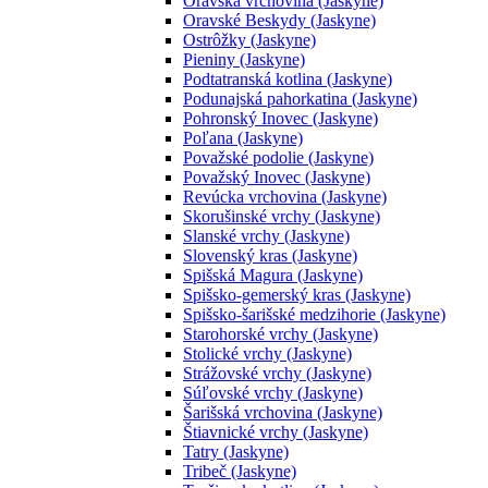
Oravská vrchovina (Jaskyne)
Oravské Beskydy (Jaskyne)
Ostrôžky (Jaskyne)
Pieniny (Jaskyne)
Podtatranská kotlina (Jaskyne)
Podunajská pahorkatina (Jaskyne)
Pohronský Inovec (Jaskyne)
Poľana (Jaskyne)
Považské podolie (Jaskyne)
Považský Inovec (Jaskyne)
Revúcka vrchovina (Jaskyne)
Skorušinské vrchy (Jaskyne)
Slanské vrchy (Jaskyne)
Slovenský kras (Jaskyne)
Spišská Magura (Jaskyne)
Spišsko-gemerský kras (Jaskyne)
Spišsko-šarišské medzihorie (Jaskyne)
Starohorské vrchy (Jaskyne)
Stolické vrchy (Jaskyne)
Strážovské vrchy (Jaskyne)
Súľovské vrchy (Jaskyne)
Šarišská vrchovina (Jaskyne)
Štiavnické vrchy (Jaskyne)
Tatry (Jaskyne)
Tribeč (Jaskyne)