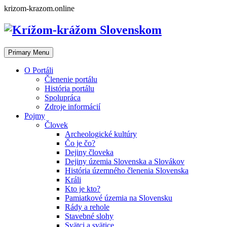
Skip
krizom-krazom.online
to
content
Primary Menu
O Portáli
Členenie portálu
História portálu
Spolupráca
Zdroje informácií
Pojmy
Človek
Archeologické kultúry
Čo je čo?
Dejiny človeka
Dejiny územia Slovenska a Slovákov
História územného členenia Slovenska
Králi
Kto je kto?
Pamiatkové územia na Slovensku
Rády a rehole
Stavebné slohy
Svätci a svätice