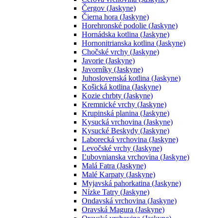
Čergov (Jaskyne)
Čierna hora (Jaskyne)
Horehronské podolie (Jaskyne)
Hornádska kotlina (Jaskyne)
Hornonitrianska kotlina (Jaskyne)
Chočské vrchy (Jaskyne)
Javorie (Jaskyne)
Javorníky (Jaskyne)
Juhoslovenská kotlina (Jaskyne)
Košická kotlina (Jaskyne)
Kozie chrbty (Jaskyne)
Kremnické vrchy (Jaskyne)
Krupinská planina (Jaskyne)
Kysucká vrchovina (Jaskyne)
Kysucké Beskydy (Jaskyne)
Laborecká vrchovina (Jaskyne)
Levočské vrchy (Jaskyne)
Ľubovnianska vrchovina (Jaskyne)
Malá Fatra (Jaskyne)
Malé Karpaty (Jaskyne)
Myjavská pahorkatina (Jaskyne)
Nízke Tatry (Jaskyne)
Ondavská vrchovina (Jaskyne)
Oravská Magura (Jaskyne)