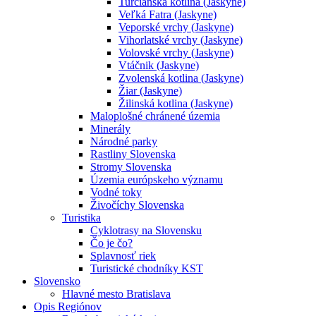
Turčianska kotlina (Jaskyne)
Veľká Fatra (Jaskyne)
Veporské vrchy (Jaskyne)
Vihorlatské vrchy (Jaskyne)
Volovské vrchy (Jaskyne)
Vtáčnik (Jaskyne)
Zvolenská kotlina (Jaskyne)
Žiar (Jaskyne)
Žilinská kotlina (Jaskyne)
Maloplošné chránené územia
Minerály
Národné parky
Rastliny Slovenska
Stromy Slovenska
Územia európskeho významu
Vodné toky
Živočíchy Slovenska
Turistika
Cyklotrasy na Slovensku
Čo je čo?
Splavnosť riek
Turistické chodníky KST
Slovensko
Hlavné mesto Bratislava
Opis Regiónov