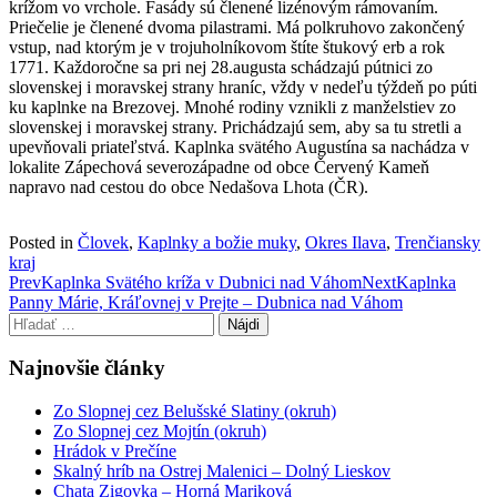
krížom vo vrchole. Fasády sú členené lizénovým rámovaním.
Priečelie je členené dvoma pilastrami. Má polkruhovo zakončený
vstup, nad ktorým je v trojuholníkovom štíte štukový erb a rok
1771. Každoročne sa pri nej 28.augusta schádzajú pútnici zo
slovenskej i moravskej strany hraníc, vždy v nedeľu týždeň po púti
ku kaplnke na Brezovej. Mnohé rodiny vznikli z manželstiev zo
slovenskej i moravskej strany. Prichádzajú sem, aby sa tu stretli a
upevňovali priateľstvá. Kaplnka svätého Augustína sa nachádza v
lokalite Zápechová severozápadne od obce Červený Kameň
napravo nad cestou do obce Nedašova Lhota (ČR).
Posted in
Človek
,
Kaplnky a božie muky
,
Okres Ilava
,
Trenčiansky
kraj
Post
Prev
Kaplnka Svätého kríža v Dubnici nad Váhom
Next
Kaplnka
Panny Márie, Kráľovnej v Prejte – Dubnica nad Váhom
navigation
Hľadať:
Najnovšie články
Zo Slopnej cez Belušské Slatiny (okruh)
Zo Slopnej cez Mojtín (okruh)
Hrádok v Prečíne
Skalný hríb na Ostrej Malenici – Dolný Lieskov
Chata Zigovka – Horná Mariková