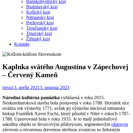
Banskobystrický kraj
Bratislavský kraj
Košický kraj
Nitriansky kraj
Prešovský kraj
Trenčiansky kraj
Trnavský kraj
Žilinský kraj
Kontakt
Kaplnka svätého Augustína v Zápechovej
– Červený Kameň
miva
13. apríla 2021
3. augusta 2023
Národná kultúrna pamiatka
vyhlásená v roku 2015.
Neskorobaroková stavba bola postavená v roku 1788. Herodek síce
uvádza rok výstavby 1771, avšak jej výstavbu inicioval nitriansky
biskup František Xaver Fuchs, ktorý pôsobil v Nitre v rokoch 1787-
1788. Upravovaná bola v roku 1933. Je to malý jednoloďový
sakrálny objekt so štvorcovým pôdorysom, segmentovým
oltárnym
záverom a otvorenou drevenou strešnou zvonicou so železným