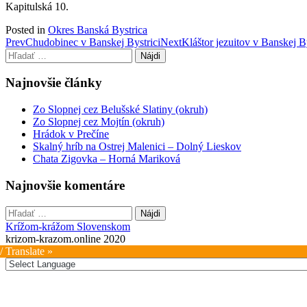
Kapitulská 10.
Posted in
Okres Banská Bystrica
Post
Prev
Chudobinec v Banskej Bystrici
Next
Kláštor jezuitov v Banskej By
Hľadať:
navigation
Najnovšie články
Zo Slopnej cez Belušské Slatiny (okruh)
Zo Slopnej cez Mojtín (okruh)
Hrádok v Prečíne
Skalný hríb na Ostrej Malenici – Dolný Lieskov
Chata Zigovka – Horná Mariková
Najnovšie komentáre
Hľadať:
Krížom-krážom Slovenskom
krizom-krazom.online 2020
/ Translate »