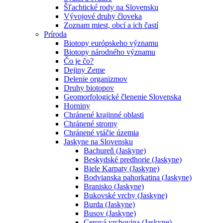
Šľachtické rody na Slovensku
Vývojové druhy človeka
Zoznam miest, obcí a ich častí
Príroda
Biotopy európskeho významu
Biotopy národného významu
Čo je čo?
Dejiny Zeme
Delenie organizmov
Druhy biotopov
Geomorfologické členenie Slovenska
Horniny
Chránené krajinné oblasti
Chránené stromy
Chránené vtáčie územia
Jaskyne na Slovensku
Bachureň (Jaskyne)
Beskydské predhorie (Jaskyne)
Biele Karpaty (Jaskyne)
Bodvianska pahorkatina (Jaskyne)
Branisko (Jaskyne)
Bukovské vrchy (Jaskyne)
Burda (Jaskyne)
Busov (Jaskyne)
Cerová vrchovina (Jaskyne)