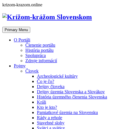
Skip
krizom-krazom.online
to
content
Primary Menu
O Portáli
Členenie portálu
História portálu
Spolupráca
Zdroje informácií
Pojmy
Človek
Archeologické kultúry
Čo je čo?
Dejiny človeka
Dejiny územia Slovenska a Slovákov
História územného členenia Slovenska
Králi
Kto je kto?
Pamiatkové územia na Slovensku
Rády a rehole
Stavebné slohy
Svätci a svätice