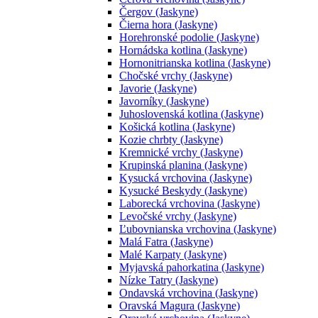
Čergov (Jaskyne)
Čierna hora (Jaskyne)
Horehronské podolie (Jaskyne)
Hornádska kotlina (Jaskyne)
Hornonitrianska kotlina (Jaskyne)
Chočské vrchy (Jaskyne)
Javorie (Jaskyne)
Javorníky (Jaskyne)
Juhoslovenská kotlina (Jaskyne)
Košická kotlina (Jaskyne)
Kozie chrbty (Jaskyne)
Kremnické vrchy (Jaskyne)
Krupinská planina (Jaskyne)
Kysucká vrchovina (Jaskyne)
Kysucké Beskydy (Jaskyne)
Laborecká vrchovina (Jaskyne)
Levočské vrchy (Jaskyne)
Ľubovnianska vrchovina (Jaskyne)
Malá Fatra (Jaskyne)
Malé Karpaty (Jaskyne)
Myjavská pahorkatina (Jaskyne)
Nízke Tatry (Jaskyne)
Ondavská vrchovina (Jaskyne)
Oravská Magura (Jaskyne)