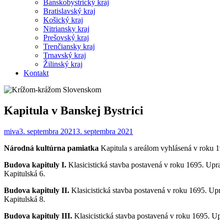
Banskobystrický kraj
Bratislavský kraj
Košický kraj
Nitriansky kraj
Prešovský kraj
Trenčiansky kraj
Trnavský kraj
Žilinský kraj
Kontakt
Kapitula v Banskej Bystrici
miva
3. septembra 2021
3. septembra 2021
Národná kultúrna pamiatka
Kapitula s areálom vyhlásená v roku 1
Budova kapituly I.
Klasicistická stavba postavená v roku 1695. Upra
Kapitulská 6.
Budova kapituly II.
Klasicistická stavba postavená v roku 1695. Upr
Kapitulská 8.
Budova kapituly III.
Klasicistická stavba postavená v roku 1695. Up