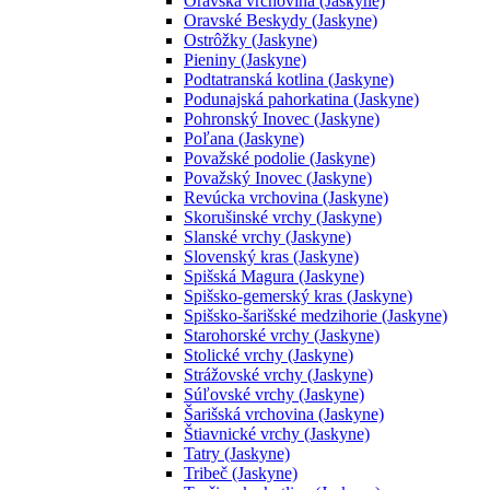
Oravská vrchovina (Jaskyne)
Oravské Beskydy (Jaskyne)
Ostrôžky (Jaskyne)
Pieniny (Jaskyne)
Podtatranská kotlina (Jaskyne)
Podunajská pahorkatina (Jaskyne)
Pohronský Inovec (Jaskyne)
Poľana (Jaskyne)
Považské podolie (Jaskyne)
Považský Inovec (Jaskyne)
Revúcka vrchovina (Jaskyne)
Skorušinské vrchy (Jaskyne)
Slanské vrchy (Jaskyne)
Slovenský kras (Jaskyne)
Spišská Magura (Jaskyne)
Spišsko-gemerský kras (Jaskyne)
Spišsko-šarišské medzihorie (Jaskyne)
Starohorské vrchy (Jaskyne)
Stolické vrchy (Jaskyne)
Strážovské vrchy (Jaskyne)
Súľovské vrchy (Jaskyne)
Šarišská vrchovina (Jaskyne)
Štiavnické vrchy (Jaskyne)
Tatry (Jaskyne)
Tribeč (Jaskyne)