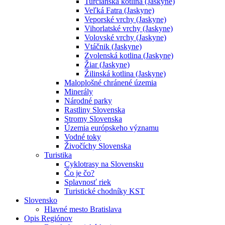
Turčianska kotlina (Jaskyne)
Veľká Fatra (Jaskyne)
Veporské vrchy (Jaskyne)
Vihorlatské vrchy (Jaskyne)
Volovské vrchy (Jaskyne)
Vtáčnik (Jaskyne)
Zvolenská kotlina (Jaskyne)
Žiar (Jaskyne)
Žilinská kotlina (Jaskyne)
Maloplošné chránené územia
Minerály
Národné parky
Rastliny Slovenska
Stromy Slovenska
Územia európskeho významu
Vodné toky
Živočíchy Slovenska
Turistika
Cyklotrasy na Slovensku
Čo je čo?
Splavnosť riek
Turistické chodníky KST
Slovensko
Hlavné mesto Bratislava
Opis Regiónov