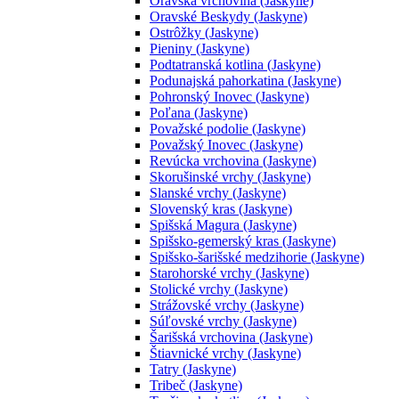
Oravská vrchovina (Jaskyne)
Oravské Beskydy (Jaskyne)
Ostrôžky (Jaskyne)
Pieniny (Jaskyne)
Podtatranská kotlina (Jaskyne)
Podunajská pahorkatina (Jaskyne)
Pohronský Inovec (Jaskyne)
Poľana (Jaskyne)
Považské podolie (Jaskyne)
Považský Inovec (Jaskyne)
Revúcka vrchovina (Jaskyne)
Skorušinské vrchy (Jaskyne)
Slanské vrchy (Jaskyne)
Slovenský kras (Jaskyne)
Spišská Magura (Jaskyne)
Spišsko-gemerský kras (Jaskyne)
Spišsko-šarišské medzihorie (Jaskyne)
Starohorské vrchy (Jaskyne)
Stolické vrchy (Jaskyne)
Strážovské vrchy (Jaskyne)
Súľovské vrchy (Jaskyne)
Šarišská vrchovina (Jaskyne)
Štiavnické vrchy (Jaskyne)
Tatry (Jaskyne)
Tribeč (Jaskyne)