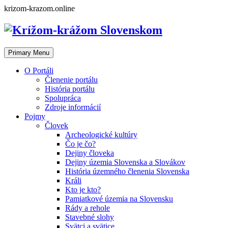
Skip
krizom-krazom.online
to
content
Primary Menu
O Portáli
Členenie portálu
História portálu
Spolupráca
Zdroje informácií
Pojmy
Človek
Archeologické kultúry
Čo je čo?
Dejiny človeka
Dejiny územia Slovenska a Slovákov
História územného členenia Slovenska
Králi
Kto je kto?
Pamiatkové územia na Slovensku
Rády a rehole
Stavebné slohy
Svätci a svätice