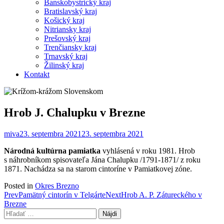
Banskobystrický kraj
Bratislavský kraj
Košický kraj
Nitriansky kraj
Prešovský kraj
Trenčiansky kraj
Trnavský kraj
Žilinský kraj
Kontakt
Hrob J. Chalupku v Brezne
miva
23. septembra 2021
23. septembra 2021
Národná kultúrna pamiatka
vyhlásená v roku 1981. Hrob
s náhrobníkom spisovateľa Jána Chalupku /1791-1871/ z roku
1871. Nachádza sa na starom cintoríne v Pamiatkovej zóne.
Posted in
Okres Brezno
Post
Prev
Pamätný cintorín v Telgárte
Next
Hrob A. P. Zátureckého v
Brezne
navigation
Hľadať: