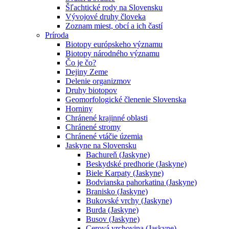
Šľachtické rody na Slovensku
Vývojové druhy človeka
Zoznam miest, obcí a ich častí
Príroda
Biotopy európskeho významu
Biotopy národného významu
Čo je čo?
Dejiny Zeme
Delenie organizmov
Druhy biotopov
Geomorfologické členenie Slovenska
Horniny
Chránené krajinné oblasti
Chránené stromy
Chránené vtáčie územia
Jaskyne na Slovensku
Bachureň (Jaskyne)
Beskydské predhorie (Jaskyne)
Biele Karpaty (Jaskyne)
Bodvianska pahorkatina (Jaskyne)
Branisko (Jaskyne)
Bukovské vrchy (Jaskyne)
Burda (Jaskyne)
Busov (Jaskyne)
Cerová vrchovina (Jaskyne)