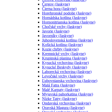
Čergov (Jaskyne)
Čierna hora (Jaskyne)
Horehronské podolie (Jaskyne)
Hornádska kotlina (Jaskyne)
Hornonitrianska kotlina (Jaskyne)
Chočské vrchy (Jaskyne)
Javorie (Jaskyne)
Javorníky (Jaskyne)
Juhoslovenská kotlina (Jaskyne)
Košická kotlina (Jaskyne)
Kozie chrbty (Jaskyne)
Kremnické vrchy (Jaskyne)
Krupinská planina (Jaskyne)
Kysucká vrchovina (Jaskyne)
Kysucké Beskydy (Jaskyne)
Laborecká vrchovina (Jaskyne)
Levočské vrchy (Jaskyne)
Ľubovnianska vrchovina (Jaskyne)
Malá Fatra (Jaskyne)
Malé Karpaty (Jaskyne)
Myjavská pahorkatina (Jaskyne)
Nízke Tatry (Jaskyne)
Ondavská vrchovina (Jaskyne)
Oravská Magura (Jaskyne)