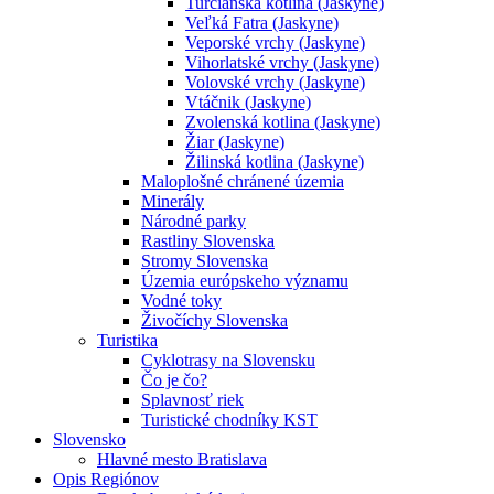
Turčianska kotlina (Jaskyne)
Veľká Fatra (Jaskyne)
Veporské vrchy (Jaskyne)
Vihorlatské vrchy (Jaskyne)
Volovské vrchy (Jaskyne)
Vtáčnik (Jaskyne)
Zvolenská kotlina (Jaskyne)
Žiar (Jaskyne)
Žilinská kotlina (Jaskyne)
Maloplošné chránené územia
Minerály
Národné parky
Rastliny Slovenska
Stromy Slovenska
Územia európskeho významu
Vodné toky
Živočíchy Slovenska
Turistika
Cyklotrasy na Slovensku
Čo je čo?
Splavnosť riek
Turistické chodníky KST
Slovensko
Hlavné mesto Bratislava
Opis Regiónov