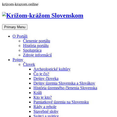
Skip
krizom-krazom.online
to
content
Primary Menu
O Portáli
Členenie portálu
História portálu
Spolupráca
Zdroje informácií
Pojmy
Človek
Archeologické kultúry
Čo je čo?
Dejiny človeka
Dejiny územia Slovenska a Slovákov
História územného členenia Slovenska
Králi
Kto je kto?
Pamiatkové územia na Slovensku
Rády a rehole
Stavebné slohy
Svätci a svätice