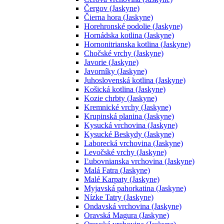
Čergov (Jaskyne)
Čierna hora (Jaskyne)
Horehronské podolie (Jaskyne)
Hornádska kotlina (Jaskyne)
Hornonitrianska kotlina (Jaskyne)
Chočské vrchy (Jaskyne)
Javorie (Jaskyne)
Javorníky (Jaskyne)
Juhoslovenská kotlina (Jaskyne)
Košická kotlina (Jaskyne)
Kozie chrbty (Jaskyne)
Kremnické vrchy (Jaskyne)
Krupinská planina (Jaskyne)
Kysucká vrchovina (Jaskyne)
Kysucké Beskydy (Jaskyne)
Laborecká vrchovina (Jaskyne)
Levočské vrchy (Jaskyne)
Ľubovnianska vrchovina (Jaskyne)
Malá Fatra (Jaskyne)
Malé Karpaty (Jaskyne)
Myjavská pahorkatina (Jaskyne)
Nízke Tatry (Jaskyne)
Ondavská vrchovina (Jaskyne)
Oravská Magura (Jaskyne)