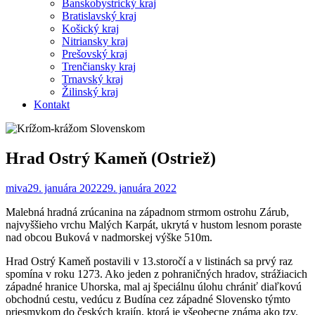
Banskobystrický kraj
Bratislavský kraj
Košický kraj
Nitriansky kraj
Prešovský kraj
Trenčiansky kraj
Trnavský kraj
Žilinský kraj
Kontakt
Hrad Ostrý Kameň (Ostriež)
miva
29. januára 2022
29. januára 2022
Malebná hradná zrúcanina na západnom strmom ostrohu Zárub,
najvyššieho vrchu Malých Karpát, ukrytá v hustom lesnom poraste
nad obcou Buková v nadmorskej výške 510m.
Hrad Ostrý Kameň postavili v 13.storočí a v listinách sa prvý raz
spomína v roku 1273. Ako jeden z pohraničných hradov, strážiacich
západné hranice Uhorska, mal aj špeciálnu úlohu chrániť diaľkovú
obchodnú cestu, vedúcu z Budína cez západné Slovensko týmto
priesmykom do českých krajín, ktorá je všeobecne známa ako tzv.