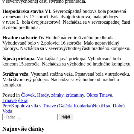
v severovýchodnej časti štvrtého predhradia.
Hospodárska stavba VI.
Severozápadná budova bola postavená
v renesancii v 17.storočí. Bola dvojpriestorová, mala pôdorys
v tvare L, bola dvojpriestorová. Nachádza sa v severozápadnej časti
štvrtého predhradia.
Hradné nádvorie IV.
Hradné nádvorie štvrtého predhradia.
Vybudované bolo v 2.polovici 16.storočia. Malo nepravidelný
pôdorys. Nachádza sa v severovýchodnej časti hradného komplexu.
Šijová priekopa.
Vonkajšia šijová priekopa. Vybudovaná bola
koncom 15.storočia. Nachádza sa východne od hradného komplexu.
Strážna veža.
Vysunutá strážna veža. Postavená bola v stredoveku.
Mala štvorcový pôdorys. Nachádza sa východne od hradného
komplexu.
Posted in
Človek
,
Hrady, zámky, zrúcaniny
,
Okres Trnava
,
Trnavský kraj
Post
Prev
Kopplova vila v Trnave (Galéria Koniarka)
Next
Hrad Dobrá
Voda
navigation
Hľadať:
Najnovšie články