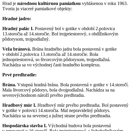
Hrad je
národnou kultúrnou pamiatkou
vyhlásenou v roku 1963.
Tvoria ju viaceré pamiatkové objekty:
Hradné jadro:
Hradný palác I.
Postavený bol v gotike v období 2.polovica
13.storočia až 14.storočie. Bol trojpriestorový, s obdĺžnikovým
pôdorysom, trojpodlažný.
Veža bránová.
Brána hradného jadra bola postavená v gotike
v období 2.polovica 13.storočia až 14.storočie. Bola
jednopriestorová, so štvorcovým pôdorysom, trojpodlažná.
Nachádza sa vo východnej časti hradného komplexu.
Prvé predhradie:
Brána.
Vstupná hradná brána. Bola postavená v gotike v 14.storočí.
Mala štvorcový pôdorys, bola dvojpodlažná. Nachádza sa na
severovýchodnom nároží prvého predhradia.
Hradbový múr I.
Hradbový múr prvého predhradia. Bol postavený
v gotike v polovici 14.storočia. Mal nepravidelný pôdorys.
Nachádza sa na severnej a južnej strane prvého predhradia.
Hospodárska stavba I.
Východná budova bola postavená
v renesancii v 16.storočí. Bola trojpriestorová, s lichobežníkovým