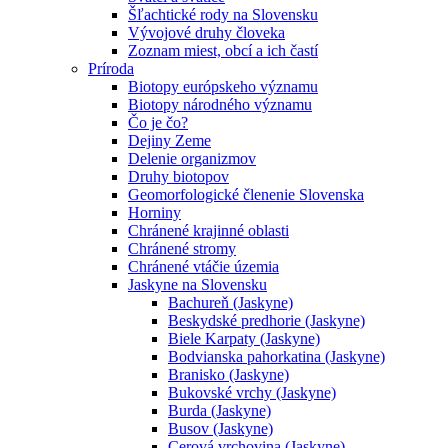
Šľachtické rody na Slovensku
Vývojové druhy človeka
Zoznam miest, obcí a ich častí
Príroda
Biotopy európskeho významu
Biotopy národného významu
Čo je čo?
Dejiny Zeme
Delenie organizmov
Druhy biotopov
Geomorfologické členenie Slovenska
Horniny
Chránené krajinné oblasti
Chránené stromy
Chránené vtáčie územia
Jaskyne na Slovensku
Bachureň (Jaskyne)
Beskydské predhorie (Jaskyne)
Biele Karpaty (Jaskyne)
Bodvianska pahorkatina (Jaskyne)
Branisko (Jaskyne)
Bukovské vrchy (Jaskyne)
Burda (Jaskyne)
Busov (Jaskyne)
Cerová vrchovina (Jaskyne)