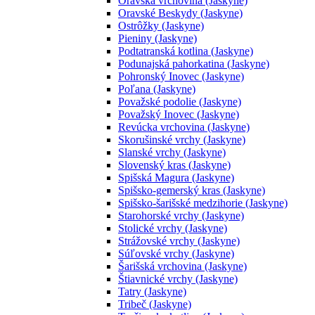
Oravská vrchovina (Jaskyne)
Oravské Beskydy (Jaskyne)
Ostrôžky (Jaskyne)
Pieniny (Jaskyne)
Podtatranská kotlina (Jaskyne)
Podunajská pahorkatina (Jaskyne)
Pohronský Inovec (Jaskyne)
Poľana (Jaskyne)
Považské podolie (Jaskyne)
Považský Inovec (Jaskyne)
Revúcka vrchovina (Jaskyne)
Skorušinské vrchy (Jaskyne)
Slanské vrchy (Jaskyne)
Slovenský kras (Jaskyne)
Spišská Magura (Jaskyne)
Spišsko-gemerský kras (Jaskyne)
Spišsko-šarišské medzihorie (Jaskyne)
Starohorské vrchy (Jaskyne)
Stolické vrchy (Jaskyne)
Strážovské vrchy (Jaskyne)
Súľovské vrchy (Jaskyne)
Šarišská vrchovina (Jaskyne)
Štiavnické vrchy (Jaskyne)
Tatry (Jaskyne)
Tribeč (Jaskyne)