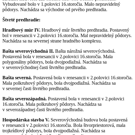
Vybudované bolo v 1.polovici 16.storočia. Malo nepravidelný
pôdorys. Nachádza sa východne od prvého predhradia.
Štvrté predhradie:
Hradbový múr IV.
Hradbový múr štvrtého predhradia. Postavený
bol v renesancii v 2.polovici 16.storočia. Mal nepravidelný pôdorys.
Nachádza sa na severnej strane hradného komplexu.
Bašta severovýchodná II.
Bašta nárožná severovýchodná.
Postavená bola v renesancii v 2.polovici 16.storočia. Mala
polygonálny pôdorys, bola dvojpodlažná. Nachádza sa
v severovýchodnej časti štvrtého predhradia.
Bašta severná.
Postavená bola v renesancii v 2.polovici 16.storočia.
Mala polkruhový pôdorys, bola dvojpodlažná. Nachádza sa
v severnej časti štvrtého predhradia.
Bašta severozápadná.
Postavená bola v renesancii v 2.polovici
16.storočia. Mala polkruhový pôdorys. Nachádza sa
v severozápadnej časti štvrtého predhradia.
Hospodárska stavba V.
Severovýchodná budova bola postavená
v renesancii v 2.polovici 16.storočia. Bola štvorpriestorová, mala
trojkrídlový pôdorys, bola dvojpodlažná. Nachádza sa