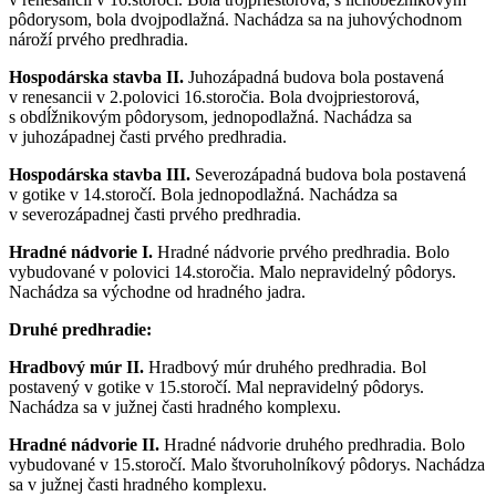
pôdorysom, bola dvojpodlažná. Nachádza sa na juhovýchodnom
nároží prvého predhradia.
Hospodárska stavba II.
Juhozápadná budova bola postavená
v renesancii v 2.polovici 16.storočia. Bola dvojpriestorová,
s obdĺžnikovým pôdorysom, jednopodlažná. Nachádza sa
v juhozápadnej časti prvého predhradia.
Hospodárska stavba III.
Severozápadná budova bola postavená
v gotike v 14.storočí. Bola jednopodlažná. Nachádza sa
v severozápadnej časti prvého predhradia.
Hradné nádvorie I.
Hradné nádvorie prvého predhradia. Bolo
vybudované v polovici 14.storočia. Malo nepravidelný pôdorys.
Nachádza sa východne od hradného jadra.
Druhé predhradie:
Hradbový múr II.
Hradbový múr druhého predhradia. Bol
postavený v gotike v 15.storočí. Mal nepravidelný pôdorys.
Nachádza sa v južnej časti hradného komplexu.
Hradné nádvorie II.
Hradné nádvorie druhého predhradia. Bolo
vybudované v 15.storočí. Malo štvoruholníkový pôdorys. Nachádza
sa v južnej časti hradného komplexu.