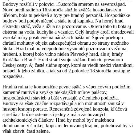
Budovy rozšírili v polovici 15.storočia smerom na severozápad.
Nové predhradie zo 16.storočia slúžilo zväčša hospodárskym
účelom, bola tu pekáreň a byty pre hradný personál. Hospodárske
budovy boli podpivničené a stála tu aj kaplnka. Na horný hrad
sústredili stráž, veža slúžila na pozorovanie. Okrem toho tu bola aj
cisterna na vodu, kuchyňa a väznice. Celý hradný areál ohradzovali
vysoké múry posilnené na nárožiach baštami. Šijovú priekopu
chránil mohutný objekt zabezpečujúci obranu zo strany možného
útoku. Hrad mal pravdepodobne vysunutú pozorovaciu vežu na
hrebeni, z ktorej bolo vidno nielen Plavecký hrad, ale aj hrady
Korlátka a Branč. Hrad stratil svoju strážnu funkciu presunom
Českej cesty. Aj časté súdne spory, ktoré sa viedli medzi vlastníkmi,
prispeli k jeho zániku, a tak sa od 2.polovice 18.storočia postupne
rozpadáva.
Hradná ruina je kompozične pevne spätá s vápencovým podložím,
kamenné murivá a zvyšky niekdajších múrov palácov,
hospodárskych stavieb a bášt vyrastajú z členitého podložia.
Budovy sa však značne rozpadávajú a ich mohutnosť zaniká v
hustom lesnom poraste. Renesančná zdvojená konzola, kľúčová
strieľňa a bočné ostenie sú jedny z mála zachovaných
architektonických článkov. Hrad by mohol byť malebnou
dominantou v širokej, kopcami lemovanej krajine, potreboval by sa
však zbaviť časti zelene.