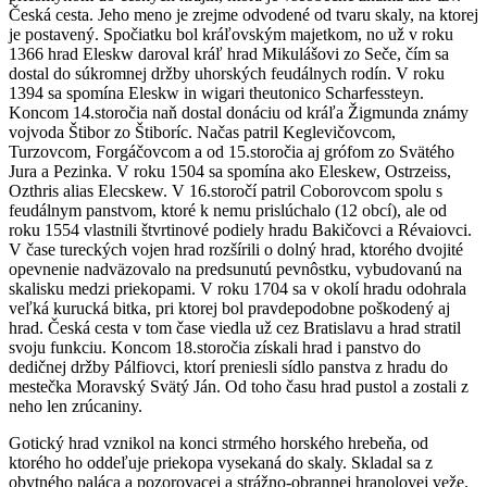
Česká cesta. Jeho meno je zrejme odvodené od tvaru skaly, na ktorej
je postavený. Spočiatku bol kráľovským majetkom, no už v roku
1366 hrad Eleskw daroval kráľ hrad Mikulášovi zo Seče, čím sa
dostal do súkromnej držby uhorských feudálnych rodín. V roku
1394 sa spomína Eleskw in wigari theutonico Scharfessteyn.
Koncom 14.storočia naň dostal donáciu od kráľa Žigmunda známy
vojvoda Štibor zo Štiboríc. Načas patril Keglevičovcom,
Turzovcom, Forgáčovcom a od 15.storočia aj grófom zo Svätého
Jura a Pezinka. V roku 1504 sa spomína ako Eleskew, Ostrzeiss,
Ozthris alias Elecskew. V 16.storočí patril Coborovcom spolu s
feudálnym panstvom, ktoré k nemu prislúchalo (12 obcí), ale od
roku 1554 vlastnili štvrtinové podiely hradu Bakičovci a Révaiovci.
V čase tureckých vojen hrad rozšírili o dolný hrad, ktorého dvojité
opevnenie nadväzovalo na predsunutú pevnôstku, vybudovanú na
skalisku medzi priekopami. V roku 1704 sa v okolí hradu odohrala
veľká kurucká bitka, pri ktorej bol pravdepodobne poškodený aj
hrad. Česká cesta v tom čase viedla už cez Bratislavu a hrad stratil
svoju funkciu. Koncom 18.storočia získali hrad i panstvo do
dedičnej držby Pálfiovci, ktorí preniesli sídlo panstva z hradu do
mestečka Moravský Svätý Ján. Od toho času hrad pustol a zostali z
neho len zrúcaniny.
Gotický hrad vznikol na konci strmého horského hrebeňa, od
ktorého ho oddeľuje priekopa vysekaná do skaly. Skladal sa z
obytného paláca a pozorovacej a strážno-obrannej hranolovej veže.