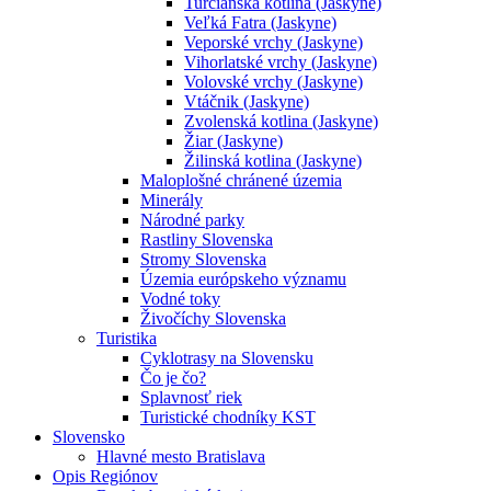
Turčianska kotlina (Jaskyne)
Veľká Fatra (Jaskyne)
Veporské vrchy (Jaskyne)
Vihorlatské vrchy (Jaskyne)
Volovské vrchy (Jaskyne)
Vtáčnik (Jaskyne)
Zvolenská kotlina (Jaskyne)
Žiar (Jaskyne)
Žilinská kotlina (Jaskyne)
Maloplošné chránené územia
Minerály
Národné parky
Rastliny Slovenska
Stromy Slovenska
Územia európskeho významu
Vodné toky
Živočíchy Slovenska
Turistika
Cyklotrasy na Slovensku
Čo je čo?
Splavnosť riek
Turistické chodníky KST
Slovensko
Hlavné mesto Bratislava
Opis Regiónov