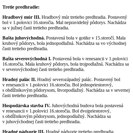
Tretie predhradie:
Hradbový múr III.
Hradbový múr tretieho predhradia. Postavený
bol v 1.polovici 16.storočia. Mal nepravidelný pôdorys. Nachádza
sa v južnej časti tretieho predhradia.
Bašta juhovýchodná.
Postavená bola v gotike v 15.storočí. Mala
kruhový pôdorys, bola jednopodlažná. Nachádza sa vo východnej
časti tretieho predhradia.
Bašta severovýchodná I.
Postavená bola v renesancii v 1.polovici
16.storočia. Mala kruhový pôdorys, bola trojpodlažná. Nachádza sa
v severovýchodnej časti tretieho predhradia.
Hradný palác II.
Hradný severozápadný palác. Postavený bol
v renesancii v 1.polovici 16.storočia. Bol jednopriestorový,
s obdĺžnikovým pôdorysom, štvorpodlažný. Nachádza sa v severnej
časti tretieho predhradia.
Hospodárska stavba IV.
Juhovýchodná budova bola postavená
v renesancii v 1.polovici 16.storočia. Bol dvojpriestorový,
s obdĺžnikovým pôdorysom, jednopodlažný. Nachádza sa
v juhovýchodnej časti tretieho predhradia.
Hradné nádvorie III.
Hradné nádvorie tretieho predhradia.