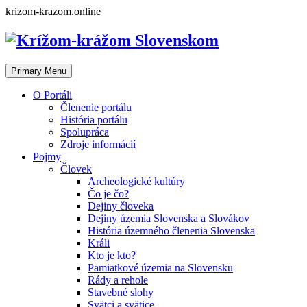
Skip
krizom-krazom.online
to
content
Primary Menu
O Portáli
Členenie portálu
História portálu
Spolupráca
Zdroje informácií
Pojmy
Človek
Archeologické kultúry
Čo je čo?
Dejiny človeka
Dejiny územia Slovenska a Slovákov
História územného členenia Slovenska
Králi
Kto je kto?
Pamiatkové územia na Slovensku
Rády a rehole
Stavebné slohy
Svätci a svätice