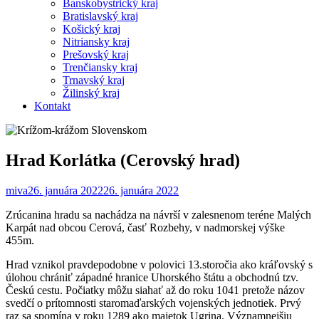
Banskobystrický kraj
Bratislavský kraj
Košický kraj
Nitriansky kraj
Prešovský kraj
Trenčiansky kraj
Trnavský kraj
Žilinský kraj
Kontakt
Hrad Korlátka (Cerovský hrad)
miva
26. januára 2022
26. januára 2022
Zrúcanina hradu sa nachádza na návrší v zalesnenom teréne Malých
Karpát nad obcou Cerová, časť Rozbehy, v nadmorskej výške
455m.
Hrad vznikol pravdepodobne v polovici 13.storočia ako kráľovský s
úlohou chrániť západné hranice Uhorského štátu a obchodnú tzv.
Českú cestu. Počiatky môžu siahať až do roku 1041 pretože názov
svedčí o prítomnosti staromaďarských vojenských jednotiek. Prvý
raz sa spomína v roku 1289 ako majetok Ugrina. Významnejšiu