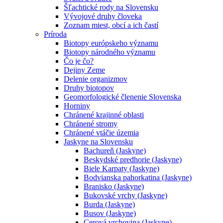
Šľachtické rody na Slovensku
Vývojové druhy človeka
Zoznam miest, obcí a ich častí
Príroda
Biotopy európskeho významu
Biotopy národného významu
Čo je čo?
Dejiny Zeme
Delenie organizmov
Druhy biotopov
Geomorfologické členenie Slovenska
Horniny
Chránené krajinné oblasti
Chránené stromy
Chránené vtáčie územia
Jaskyne na Slovensku
Bachureň (Jaskyne)
Beskydské predhorie (Jaskyne)
Biele Karpaty (Jaskyne)
Bodvianska pahorkatina (Jaskyne)
Branisko (Jaskyne)
Bukovské vrchy (Jaskyne)
Burda (Jaskyne)
Busov (Jaskyne)
Cerová vrchovina (Jaskyne)