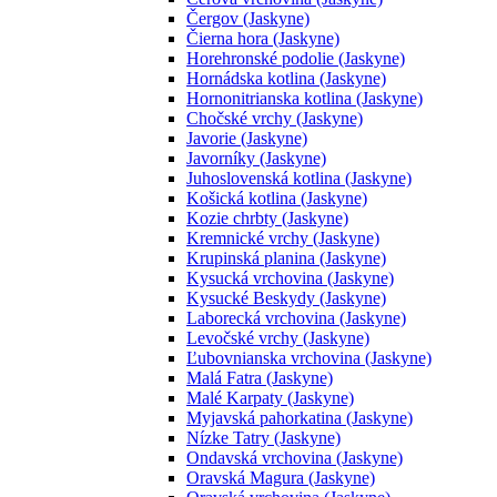
Čergov (Jaskyne)
Čierna hora (Jaskyne)
Horehronské podolie (Jaskyne)
Hornádska kotlina (Jaskyne)
Hornonitrianska kotlina (Jaskyne)
Chočské vrchy (Jaskyne)
Javorie (Jaskyne)
Javorníky (Jaskyne)
Juhoslovenská kotlina (Jaskyne)
Košická kotlina (Jaskyne)
Kozie chrbty (Jaskyne)
Kremnické vrchy (Jaskyne)
Krupinská planina (Jaskyne)
Kysucká vrchovina (Jaskyne)
Kysucké Beskydy (Jaskyne)
Laborecká vrchovina (Jaskyne)
Levočské vrchy (Jaskyne)
Ľubovnianska vrchovina (Jaskyne)
Malá Fatra (Jaskyne)
Malé Karpaty (Jaskyne)
Myjavská pahorkatina (Jaskyne)
Nízke Tatry (Jaskyne)
Ondavská vrchovina (Jaskyne)
Oravská Magura (Jaskyne)