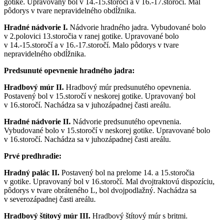
gotike. Upravovaný bol v 14.-15.storočí a v 16.-17.storočí. Mal
pôdorys v tvare nepravidelného obdĺžnika.
Hradné nádvorie I.
Nádvorie hradného jadra. Vybudované bolo
v 2.polovici 13.storočia v ranej gotike. Upravované bolo
v 14.-15.storočí a v 16.-17.storočí. Malo pôdorys v tvare
nepravidelného obdĺžnika.
Predsunuté opevnenie hradného jadra:
Hradbový múr II.
Hradbový múr predsunutého opevnenia.
Postavený bol v 15.storočí v neskorej gotike. Upravovaný bol
v 16.storočí. Nachádza sa v juhozápadnej časti areálu.
Hradné nádvorie II.
Nádvorie predsunutého opevnenia.
Vybudované bolo v 15.storočí v neskorej gotike. Upravované bolo
v 16.storočí. Nachádza sa v juhozápadnej časti areálu.
Prvé predhradie:
Hradný palác II.
Postavený bol na prelome 14. a 15.storočia
v gotike. Upravovaný bol v 16.storočí. Mal dvojtraktovú dispozíciu,
pôdorys v tvare obráteného L, bol dvojpodlažný. Nachádza sa
v severozápadnej časti areálu.
Hradbový štítový múr III.
Hradbový štítový múr s britmi.