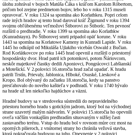
úlohu zohrával v bojoch Matúša Čáka s kráľom Karolom Róbertom,
pričom bol zrejme predmetom bojov, lebo ho v roku 1315 museli
opravovať. V roku 1324 sa spomína ako Korlathkeu. Popri celom
rade iných hradov aj tento hrad daroval kráľ Žigmund v roku 1394
svojmu obľúbenému veľmožovi Štiborovi zo Štiboríc. Ten pevnosť
rozšíril o predhradie. V roku 1399 sa spomína ako Korlathkw
(Kunradstayn). Po Štiborovej smrti pripadol opäť korune. V roku
1443 sa spomína na Korlatowe Kameny in Kunradi Lapide. V roku
1445 ho odkúpil od Mikuláša Ujlakiho vicebán Oswald z Bučian.
Rod Korlátkovcov po roku 1445 hrad opevnil a rozšíril o priestorný
hospodársky dvor. Hrad patril ich potomkovi, potom Ňáriovcom,
neskôr majetkové čiastky dedili Aponiovci, Pongrácovci Labšianskí
a Motešickí. V 2.polovici 16.storočia hrad začal upadať. K hradu
patrili Trstín, Prievaly, Jablonica, Hlboké, Osuské, Lieskové a
Kropo. Bol obývaný do začiatku 18.storočia, kedy sa panstvo
presťahovalo do nového kaštieľa v podhradí. V roku 1740 bývalo
na hrade už len niekoľko hajdúchov a väzni.
Hradné budovy sa v stredoveku sústredili do nepravidelného
priestoru horného hradu s gotickým jadrom, ktorý bol na východnej
strane uzavretý malým nádvorím. V polovici 15.storočia ho opevnili
oveľa väčším vonkajším predhradím situovaným v nižšej časti
zastavaného terénu. Vstup do hradu bol v rovnom múre cez most na
oporných pilieroch, z vnútornej strany ho chránila vežová stavba,
ktorá pokračovala budovou na juhu. Opevnenie v 2.polovici