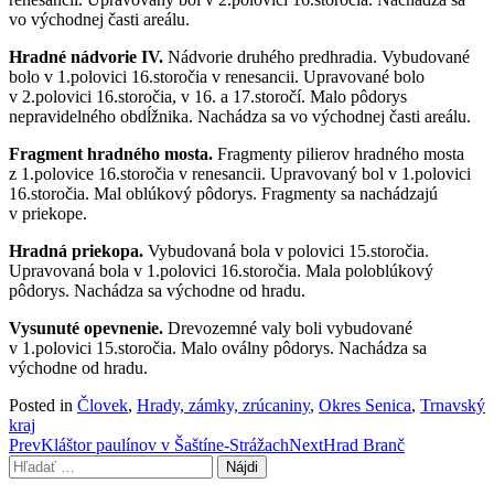
vo východnej časti areálu.
Hradné nádvorie IV.
Nádvorie druhého predhradia. Vybudované
bolo v 1.polovici 16.storočia v renesancii. Upravované bolo
v 2.polovici 16.storočia, v 16. a 17.storočí. Malo pôdorys
nepravidelného obdĺžnika. Nachádza sa vo východnej časti areálu.
Fragment hradného mosta.
Fragmenty pilierov hradného mosta
z 1.polovice 16.storočia v renesancii. Upravovaný bol v 1.polovici
16.storočia. Mal oblúkový pôdorys. Fragmenty sa nachádzajú
v priekope.
Hradná priekopa.
Vybudovaná bola v polovici 15.storočia.
Upravovaná bola v 1.polovici 16.storočia. Mala poloblúkový
pôdorys. Nachádza sa východne od hradu.
Vysunuté opevnenie.
Drevozemné valy boli vybudované
v 1.polovici 15.storočia. Malo oválny pôdorys. Nachádza sa
východne od hradu.
Posted in
Človek
,
Hrady, zámky, zrúcaniny
,
Okres Senica
,
Trnavský
kraj
Post
Prev
Kláštor paulínov v Šaštíne-Strážach
Next
Hrad Branč
Hľadať:
navigation