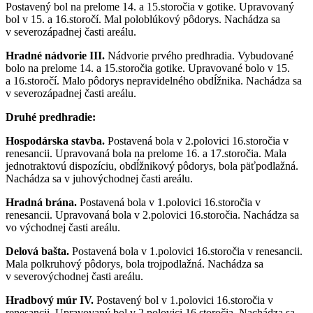
Postavený bol na prelome 14. a 15.storočia v gotike. Upravovaný
bol v 15. a 16.storočí. Mal poloblúkový pôdorys. Nachádza sa
v severozápadnej časti areálu.
Hradné nádvorie III.
Nádvorie prvého predhradia. Vybudované
bolo na prelome 14. a 15.storočia gotike. Upravované bolo v 15.
a 16.storočí. Malo pôdorys nepravidelného obdĺžnika. Nachádza sa
v severozápadnej časti areálu.
Druhé predhradie:
Hospodárska stavba.
Postavená bola v 2.polovici 16.storočia v
renesancii. Upravovaná bola na prelome 16. a 17.storočia. Mala
jednotraktovú dispozíciu, obdĺžnikový pôdorys, bola päťpodlažná.
Nachádza sa v juhovýchodnej časti areálu.
Hradná brána.
Postavená bola v 1.polovici 16.storočia v
renesancii. Upravovaná bola v 2.polovici 16.storočia. Nachádza sa
vo východnej časti areálu.
Delová bašta.
Postavená bola v 1.polovici 16.storočia v renesancii.
Mala polkruhový pôdorys, bola trojpodlažná. Nachádza sa
v severovýchodnej časti areálu.
Hradbový múr IV.
Postavený bol v 1.polovici 16.storočia v
renesancii. Upravovaný bol v 2.polovici 16.storočia. Nachádza sa