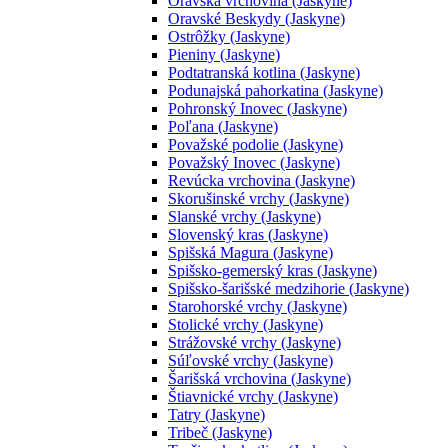
Oravská vrchovina (Jaskyne)
Oravské Beskydy (Jaskyne)
Ostrôžky (Jaskyne)
Pieniny (Jaskyne)
Podtatranská kotlina (Jaskyne)
Podunajská pahorkatina (Jaskyne)
Pohronský Inovec (Jaskyne)
Poľana (Jaskyne)
Považské podolie (Jaskyne)
Považský Inovec (Jaskyne)
Revúcka vrchovina (Jaskyne)
Skorušinské vrchy (Jaskyne)
Slanské vrchy (Jaskyne)
Slovenský kras (Jaskyne)
Spišská Magura (Jaskyne)
Spišsko-gemerský kras (Jaskyne)
Spišsko-šarišské medzihorie (Jaskyne)
Starohorské vrchy (Jaskyne)
Stolické vrchy (Jaskyne)
Strážovské vrchy (Jaskyne)
Súľovské vrchy (Jaskyne)
Šarišská vrchovina (Jaskyne)
Štiavnické vrchy (Jaskyne)
Tatry (Jaskyne)
Tribeč (Jaskyne)