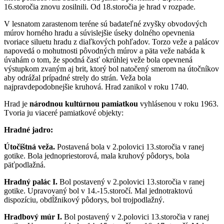
16.storočia znovu zosilnili. Od 18.storočia je hrad v rozpade.
V lesnatom zarastenom teréne sú badateľné zvyšky obvodových
múrov horného hradu a súvislejšie úseky dolného opevnenia
tvoriace siluetu hradu z diaľkových pohľadov. Torzo veže a palácov
napovedá o mohutnosti pôvodných múrov a päta veže nabáda k
úvahám o tom, že spodná časť okrúhlej veže bola opevnená
výstupkom zvaným aj brit, ktorý bol natočený smerom na útočníkov
aby odrážal prípadné strely do strán. Veža bola
najpravdepodobnejšie kruhová. Hrad zanikol v roku 1740.
Hrad je
národnou kultúrnou pamiatkou
vyhlásenou v roku 1963.
Tvoria ju viaceré pamiatkové objekty:
Hradné jadro:
Útočištná veža.
Postavená bola v 2.polovici 13.storočia v ranej
gotike. Bola jednopriestorová, mala kruhový pôdorys, bola
päťpodlažná.
Hradný palác I.
Bol postavený v 2.polovici 13.storočia v ranej
gotike. Upravovaný bol v 14.-15.storočí. Mal jednotraktovú
dispozíciu, obdĺžnikový pôdorys, bol trojpodlažný.
Hradbový múr I.
Bol postavený v 2.polovici 13.storočia v ranej