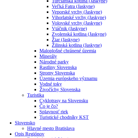
Turčianska kotlina (Jaskyne)
Veľká Fatra (Jaskyne)
Veporské vrchy (Jaskyne)
Vihorlatské vrchy (Jaskyne)
Volovské vrchy (Jaskyne)
Vtáčnik (Jaskyne)
Zvolenská kotlina (Jaskyne)
Žiar (Jaskyne)
Žilinská kotlina (Jaskyne)
Maloplošné chránené územia
Minerály
Národné parky
Rastliny Slovenska
Stromy Slovenska
Územia európskeho významu
Vodné toky
Živočíchy Slovenska
Turistika
Cyklotrasy na Slovensku
Čo je čo?
Splavnosť riek
Turistické chodníky KST
Slovensko
Hlavné mesto Bratislava
Opis Regiónov