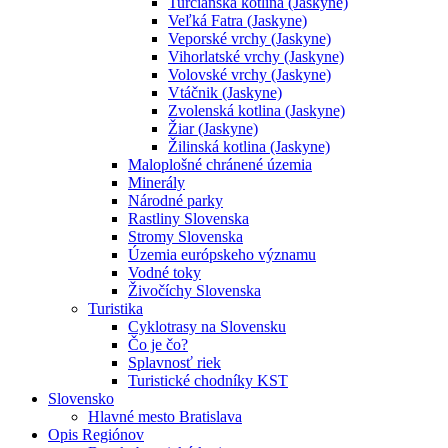
Turčianska kotlina (Jaskyne)
Veľká Fatra (Jaskyne)
Veporské vrchy (Jaskyne)
Vihorlatské vrchy (Jaskyne)
Volovské vrchy (Jaskyne)
Vtáčnik (Jaskyne)
Zvolenská kotlina (Jaskyne)
Žiar (Jaskyne)
Žilinská kotlina (Jaskyne)
Maloplošné chránené územia
Minerály
Národné parky
Rastliny Slovenska
Stromy Slovenska
Územia európskeho významu
Vodné toky
Živočíchy Slovenska
Turistika
Cyklotrasy na Slovensku
Čo je čo?
Splavnosť riek
Turistické chodníky KST
Slovensko
Hlavné mesto Bratislava
Opis Regiónov