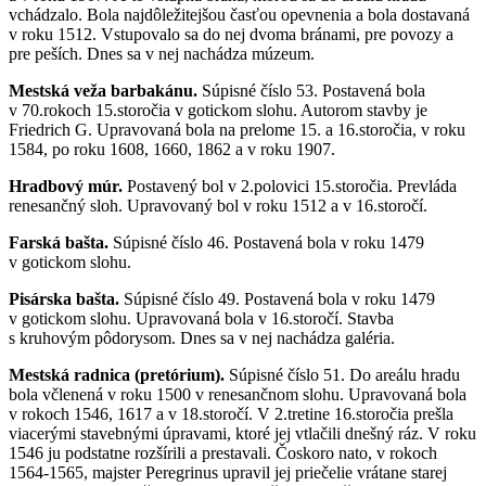
vchádzalo. Bola najdôležitejšou časťou opevnenia a bola dostavaná
v roku 1512. Vstupovalo sa do nej dvoma bránami, pre povozy a
pre peších. Dnes sa v nej nachádza múzeum.
Mestská veža barbakánu.
Súpisné číslo 53. Postavená bola
v 70.rokoch 15.storočia v gotickom slohu. Autorom stavby je
Friedrich G. Upravovaná bola na prelome 15. a 16.storočia, v roku
1584, po roku 1608, 1660, 1862 a v roku 1907.
Hradbový múr.
Postavený bol v 2.polovici 15.storočia. Prevláda
renesančný sloh. Upravovaný bol v roku 1512 a v 16.storočí.
Farská bašta.
Súpisné číslo 46. Postavená bola v roku 1479
v gotickom slohu.
Pisárska bašta.
Súpisné číslo 49. Postavená bola v roku 1479
v gotickom slohu. Upravovaná bola v 16.storočí. Stavba
s kruhovým pôdorysom. Dnes sa v nej nachádza galéria.
Mestská radnica (pretórium).
Súpisné číslo 51. Do areálu hradu
bola včlenená v roku 1500 v renesančnom slohu. Upravovaná bola
v rokoch 1546, 1617 a v 18.storočí. V 2.tretine 16.storočia prešla
viacerými stavebnými úpravami, ktoré jej vtlačili dnešný ráz. V roku
1546 ju podstatne rozšírili a prestavali. Čoskoro nato, v rokoch
1564-1565, majster Peregrinus upravil jej priečelie vrátane starej