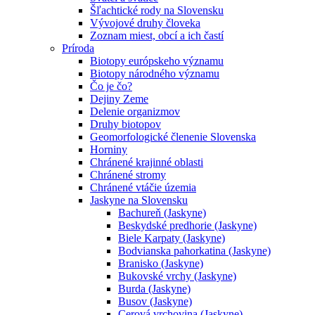
Šľachtické rody na Slovensku
Vývojové druhy človeka
Zoznam miest, obcí a ich častí
Príroda
Biotopy európskeho významu
Biotopy národného významu
Čo je čo?
Dejiny Zeme
Delenie organizmov
Druhy biotopov
Geomorfologické členenie Slovenska
Horniny
Chránené krajinné oblasti
Chránené stromy
Chránené vtáčie územia
Jaskyne na Slovensku
Bachureň (Jaskyne)
Beskydské predhorie (Jaskyne)
Biele Karpaty (Jaskyne)
Bodvianska pahorkatina (Jaskyne)
Branisko (Jaskyne)
Bukovské vrchy (Jaskyne)
Burda (Jaskyne)
Busov (Jaskyne)
Cerová vrchovina (Jaskyne)