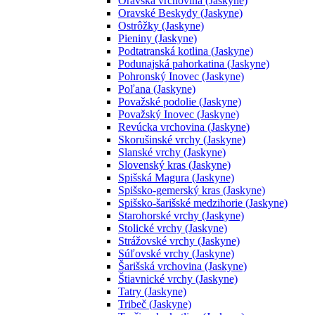
Oravská vrchovina (Jaskyne)
Oravské Beskydy (Jaskyne)
Ostrôžky (Jaskyne)
Pieniny (Jaskyne)
Podtatranská kotlina (Jaskyne)
Podunajská pahorkatina (Jaskyne)
Pohronský Inovec (Jaskyne)
Poľana (Jaskyne)
Považské podolie (Jaskyne)
Považský Inovec (Jaskyne)
Revúcka vrchovina (Jaskyne)
Skorušinské vrchy (Jaskyne)
Slanské vrchy (Jaskyne)
Slovenský kras (Jaskyne)
Spišská Magura (Jaskyne)
Spišsko-gemerský kras (Jaskyne)
Spišsko-šarišské medzihorie (Jaskyne)
Starohorské vrchy (Jaskyne)
Stolické vrchy (Jaskyne)
Strážovské vrchy (Jaskyne)
Súľovské vrchy (Jaskyne)
Šarišská vrchovina (Jaskyne)
Štiavnické vrchy (Jaskyne)
Tatry (Jaskyne)
Tribeč (Jaskyne)