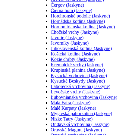
Čergov (Jaskyne)
Čierna hora (Jaskyne)
Horehronské podolie (Jaskyne)
Hornádska kotlina (Jaskyne)
Hornonitrianska kotlina (Jaskyne)
Chočské vrchy (Jaskyne)
Javorie (Jaskyne)
Javorníky (Jaskyne)
Juhoslovenská kotlina (Jaskyne)
Košická kotlina (Jaskyne)
Kozie chrbty (Jaskyne)
Kremnické vrchy (Jaskyne)
Krupinská planina (Jaskyne)
Kysucká vrchovina (Jaskyne)
Kysucké Beskydy (Jaskyne)
Laborecká vrchovina (Jaskyne)
Levočské vrchy (Jaskyne)
Ľubovnianska vrchovina (Jaskyne)
Malá Fatra (Jaskyne)
Malé Karpaty (Jaskyne)
Myjavská pahorkatina (Jaskyne)
Nízke Tatry (Jaskyne)
Ondavská vrchovina (Jaskyne)
Oravská Magura (Jaskyne)