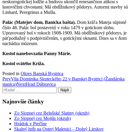
neskorogotickej lodžie a budovu ukončil renesančnou atikou s
lastovičími chvostami. Má obdĺžnikový pôdorys. Autormi stavby sú
Linhard, Peregrinus a Mušla.
Palác (Matejov dom, Banícka bašta).
Dom kráľa Mateja súpisné
číslo 48. Palác bol postavený v roku 1479 v gotickom slohu.
Upravovaný bol v rokoch 1908-1909. Má obdĺžnikový pôdorys, je
päťpodlažný s podpivničením, s gotickými oknami. Dnes sa v ňom
nachádza múzeum.
Kostol nanebovzatia Panny Márie.
Kostol svätého Kríža.
Posted in
Okres Banská Bystrica
Post
Prev
Vila Dominika Skuteckého 22 v Banskej Bystrici (Žandárska
stanica)
Next
Hrad Dúbravica
navigation
Hľadať:
Najnovšie články
Zo Slopnej cez Belušské Slatiny (okruh)
Zo Slopnej cez Mojtín (okruh)
Hrádok v Prečíne
Skalný hríb na Ostrej Malenici – Dolný Lieskov