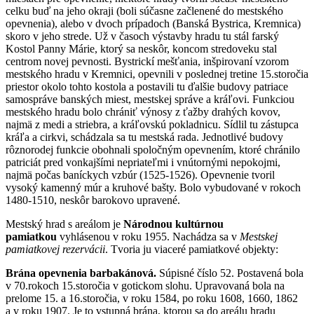
celku buď na jeho okraji (boli súčasne začlenené do mestského
opevnenia), alebo v dvoch prípadoch (Banská Bystrica, Kremnica)
skoro v jeho strede. Už v časoch výstavby hradu tu stál farský
Kostol Panny Márie, ktorý sa neskôr, koncom stredoveku stal
centrom novej pevnosti. Bystrickí mešťania, inšpirovaní vzorom
mestského hradu v Kremnici, opevnili v poslednej tretine 15.storočia
priestor okolo tohto kostola a postavili tu ďalšie budovy patriace
samospráve banských miest, mestskej správe a kráľovi. Funkciou
mestského hradu bolo chrániť výnosy z ťažby drahých kovov,
najmä z medi a striebra, a kráľovskú pokladnicu. Sídlil tu zástupca
kráľa a cirkvi, schádzala sa tu mestská rada. Jednotlivé budovy
rôznorodej funkcie obohnali spoločným opevnením, ktoré chránilo
patriciát pred vonkajšími nepriateľmi i vnútornými nepokojmi,
najmä počas baníckych vzbúr (1525-1526). Opevnenie tvoril
vysoký kamenný múr a kruhové bašty. Bolo vybudované v rokoch
1480-1510, neskôr barokovo upravené.
Mestský hrad s areálom je
Národnou kultúrnou
pamiatkou
vyhlásenou v roku 1955. Nachádza sa v
Mestskej
pamiatkovej rezervácii
. Tvoria ju viaceré pamiatkové objekty:
Brána opevnenia barbakánová.
Súpisné číslo 52. Postavená bola
v 70.rokoch 15.storočia v gotickom slohu. Upravovaná bola na
prelome 15. a 16.storočia, v roku 1584, po roku 1608, 1660, 1862
a v roku 1907. Je to vstupná brána, ktorou sa do areálu hradu