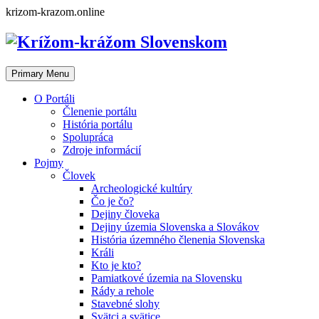
Skip
krizom-krazom.online
to
content
Primary Menu
O Portáli
Členenie portálu
História portálu
Spolupráca
Zdroje informácií
Pojmy
Človek
Archeologické kultúry
Čo je čo?
Dejiny človeka
Dejiny územia Slovenska a Slovákov
História územného členenia Slovenska
Králi
Kto je kto?
Pamiatkové územia na Slovensku
Rády a rehole
Stavebné slohy
Svätci a svätice