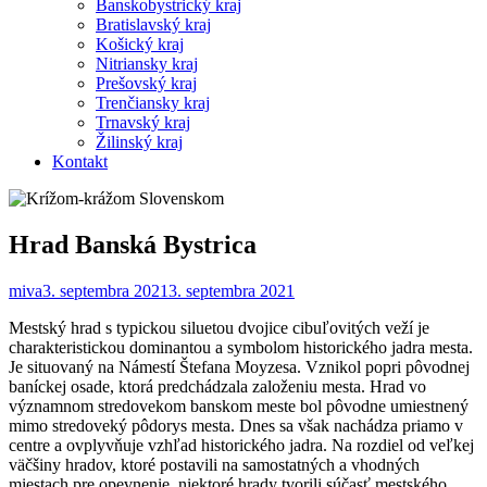
Banskobystrický kraj
Bratislavský kraj
Košický kraj
Nitriansky kraj
Prešovský kraj
Trenčiansky kraj
Trnavský kraj
Žilinský kraj
Kontakt
Hrad Banská Bystrica
miva
3. septembra 2021
3. septembra 2021
Mestský hrad s typickou siluetou dvojice cibuľovitých veží je
charakteristickou dominantou a symbolom historického jadra mesta.
Je situovaný na Námestí Štefana Moyzesa. Vznikol popri pôvodnej
baníckej osade, ktorá predchádzala založeniu mesta. Hrad vo
významnom stredovekom banskom meste bol pôvodne umiestnený
mimo stredoveký pôdorys mesta. Dnes sa však nachádza priamo v
centre a ovplyvňuje vzhľad historického jadra. Na rozdiel od veľkej
väčšiny hradov, ktoré postavili na samostatných a vhodných
miestach pre opevnenie, niektoré hrady tvorili súčasť mestského