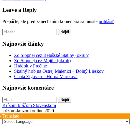
navigation
Leave a Reply
Prepáčte, ale pred zanechaním komentára sa musíte
prihlásiť
.
Hľadať:
Najnovšie články
Zo Slopnej cez Belušské Slatiny (okruh)
Zo Slopnej cez Mojtín (okruh)
Hrádok v Prečíne
Skalný hríb na Ostrej Malenici – Dolný Lieskov
Chata Zigovka – Horná Mariková
Najnovšie komentáre
Hľadať:
Krížom-krážom Slovenskom
krizom-krazom.online 2020
/ Translate »