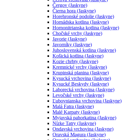
Čergov (Jaskyne)
Čierna hora (Jaskyne)
Horehronské podolie (Jaskyne)
Hornádska kotlina (Jaskyne)
Hornonitrianska kotlina (Jaskyne)
Chočské vrchy (Jaskyne)
Javorie (Jaskyne)
Javorníky (Jaskyne)
Juhoslovenská kotlina (Jaskyne)
Košická kotlina (Jaskyne)
Kozie chrbty (Jaskyne)
Kremnické vrchy (Jaskyne)
Krupinská planina (Jaskyne)
Kysucká vrchovina (Jaskyne)
Kysucké Beskydy (Jaskyne)
Laborecká vrchovina (Jaskyne)
Levočské vrchy (Jaskyne)
Ľubovnianska vrchovina (Jaskyne)
Malá Fatra (Jaskyne)
Malé Karpaty (Jaskyne)
Myjavská pahorkatina (Jaskyne)
Nízke Tatry (Jaskyne)
Ondavská vrchovina (Jaskyne)
Oravská Magura (Jaskyne)