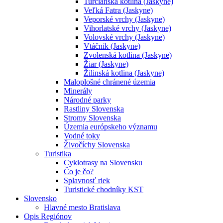
Turčianska kotlina (Jaskyne)
Veľká Fatra (Jaskyne)
Veporské vrchy (Jaskyne)
Vihorlatské vrchy (Jaskyne)
Volovské vrchy (Jaskyne)
Vtáčnik (Jaskyne)
Zvolenská kotlina (Jaskyne)
Žiar (Jaskyne)
Žilinská kotlina (Jaskyne)
Maloplošné chránené územia
Minerály
Národné parky
Rastliny Slovenska
Stromy Slovenska
Územia európskeho významu
Vodné toky
Živočíchy Slovenska
Turistika
Cyklotrasy na Slovensku
Čo je čo?
Splavnosť riek
Turistické chodníky KST
Slovensko
Hlavné mesto Bratislava
Opis Regiónov