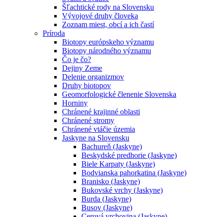
Šľachtické rody na Slovensku
Vývojové druhy človeka
Zoznam miest, obcí a ich častí
Príroda
Biotopy európskeho významu
Biotopy národného významu
Čo je čo?
Dejiny Zeme
Delenie organizmov
Druhy biotopov
Geomorfologické členenie Slovenska
Horniny
Chránené krajinné oblasti
Chránené stromy
Chránené vtáčie územia
Jaskyne na Slovensku
Bachureň (Jaskyne)
Beskydské predhorie (Jaskyne)
Biele Karpaty (Jaskyne)
Bodvianska pahorkatina (Jaskyne)
Branisko (Jaskyne)
Bukovské vrchy (Jaskyne)
Burda (Jaskyne)
Busov (Jaskyne)
Cerová vrchovina (Jaskyne)