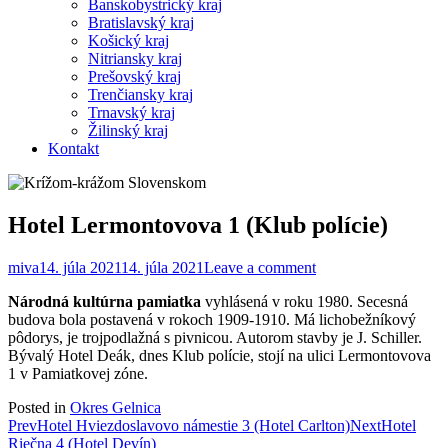
Banskobystrický kraj
Bratislavský kraj
Košický kraj
Nitriansky kraj
Prešovský kraj
Trenčiansky kraj
Trnavský kraj
Žilinský kraj
Kontakt
Hotel Lermontovova 1 (Klub polície)
miva
14. júla 2021
14. júla 2021
Leave a comment
Národná kultúrna pamiatka
vyhlásená v roku 1980. Secesná
budova bola postavená v rokoch 1909-1910. Má lichobežníkový
pôdorys, je trojpodlažná s pivnicou. Autorom stavby je J. Schiller.
Bývalý Hotel Deák, dnes Klub polície, stojí na ulici Lermontovova
1 v Pamiatkovej zóne.
Posted in
Okres Gelnica
Post
Prev
Hotel Hviezdoslavovo námestie 3 (Hotel Carlton)
Next
Hotel
Riečna 4 (Hotel Devín)