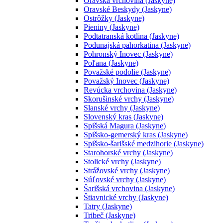
Oravská vrchovina (Jaskyne)
Oravské Beskydy (Jaskyne)
Ostrôžky (Jaskyne)
Pieniny (Jaskyne)
Podtatranská kotlina (Jaskyne)
Podunajská pahorkatina (Jaskyne)
Pohronský Inovec (Jaskyne)
Poľana (Jaskyne)
Považské podolie (Jaskyne)
Považský Inovec (Jaskyne)
Revúcka vrchovina (Jaskyne)
Skorušinské vrchy (Jaskyne)
Slanské vrchy (Jaskyne)
Slovenský kras (Jaskyne)
Spišská Magura (Jaskyne)
Spišsko-gemerský kras (Jaskyne)
Spišsko-šarišské medzihorie (Jaskyne)
Starohorské vrchy (Jaskyne)
Stolické vrchy (Jaskyne)
Strážovské vrchy (Jaskyne)
Súľovské vrchy (Jaskyne)
Šarišská vrchovina (Jaskyne)
Štiavnické vrchy (Jaskyne)
Tatry (Jaskyne)
Tribeč (Jaskyne)