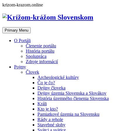
Skip
krizom-krazom.online
to
content
Primary Menu
O Portáli
Členenie portálu
História portálu
Spolupráca
Zdroje informácií
Pojmy
Človek
Archeologické kultúry
Čo je čo?
Dejiny človeka
Dejiny územia Slovenska a Slovákov
História územného členenia Slovenska
Králi
Kto je kto?
Pamiatkové územia na Slovensku
Rády a rehole
Stavebné slohy
Svätci a svätice