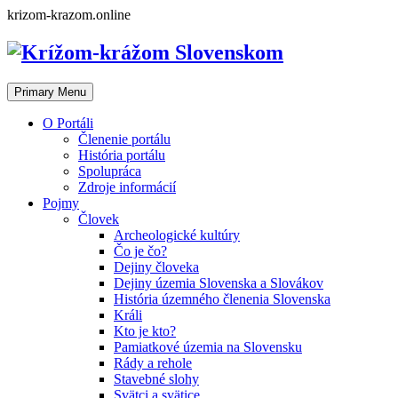
Skip
krizom-krazom.online
to
content
Primary Menu
O Portáli
Členenie portálu
História portálu
Spolupráca
Zdroje informácií
Pojmy
Človek
Archeologické kultúry
Čo je čo?
Dejiny človeka
Dejiny územia Slovenska a Slovákov
História územného členenia Slovenska
Králi
Kto je kto?
Pamiatkové územia na Slovensku
Rády a rehole
Stavebné slohy
Svätci a svätice