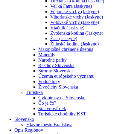
Turčianska kotlina (Jaskyne)
Veľká Fatra (Jaskyne)
Veporské vrchy (Jaskyne)
Vihorlatské vrchy (Jaskyne)
Volovské vrchy (Jaskyne)
Vtáčnik (Jaskyne)
Zvolenská kotlina (Jaskyne)
Žiar (Jaskyne)
Žilinská kotlina (Jaskyne)
Maloplošné chránené územia
Minerály
Národné parky
Rastliny Slovenska
Stromy Slovenska
Územia európskeho významu
Vodné toky
Živočíchy Slovenska
Turistika
Cyklotrasy na Slovensku
Čo je čo?
Splavnosť riek
Turistické chodníky KST
Slovensko
Hlavné mesto Bratislava
Opis Regiónov