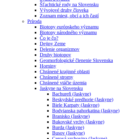
Šľachtické rody na Slovensku
Vývojové druhy človeka
Zoznam miest, obcí a ich častí
Príroda
Biotopy európskeho významu
Biotopy národného významu
Čo je čo?
Dejiny Zeme
Delenie organizmov
Druhy biotopov
Geomorfologické členenie Slovenska
Horniny
Chránené krajinné oblasti
Chránené stromy
Chránené vtáčie územia
Jaskyne na Slovensku
Bachureň (Jaskyne)
Beskydské predhorie (Jaskyne)
Biele Karpaty (Jaskyne)
Bodvianska pahorkatina (Jaskyne)
Branisko (Jaskyne)
Bukovské vrchy (Jaskyne)
Burda (Jaskyne)
Busov (Jaskyne)
Cerová vrchovina (Jaskyne)