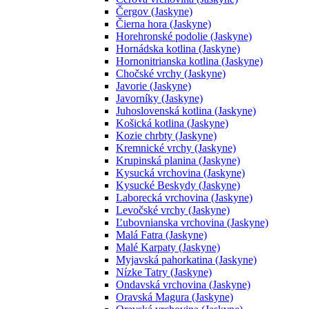
Čergov (Jaskyne)
Čierna hora (Jaskyne)
Horehronské podolie (Jaskyne)
Hornádska kotlina (Jaskyne)
Hornonitrianska kotlina (Jaskyne)
Chočské vrchy (Jaskyne)
Javorie (Jaskyne)
Javorníky (Jaskyne)
Juhoslovenská kotlina (Jaskyne)
Košická kotlina (Jaskyne)
Kozie chrbty (Jaskyne)
Kremnické vrchy (Jaskyne)
Krupinská planina (Jaskyne)
Kysucká vrchovina (Jaskyne)
Kysucké Beskydy (Jaskyne)
Laborecká vrchovina (Jaskyne)
Levočské vrchy (Jaskyne)
Ľubovnianska vrchovina (Jaskyne)
Malá Fatra (Jaskyne)
Malé Karpaty (Jaskyne)
Myjavská pahorkatina (Jaskyne)
Nízke Tatry (Jaskyne)
Ondavská vrchovina (Jaskyne)
Oravská Magura (Jaskyne)