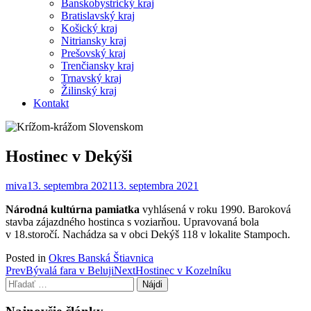
Banskobystrický kraj
Bratislavský kraj
Košický kraj
Nitriansky kraj
Prešovský kraj
Trenčiansky kraj
Trnavský kraj
Žilinský kraj
Kontakt
Hostinec v Dekýši
miva
13. septembra 2021
13. septembra 2021
Národná kultúrna pamiatka
vyhlásená v roku 1990. Baroková
stavba zájazdného hostinca s voziarňou. Upravovaná bola
v 18.storočí. Nachádza sa v obci Dekýš 118 v lokalite Stampoch.
Posted in
Okres Banská Štiavnica
Post
Prev
Bývalá fara v Beluji
Next
Hostinec v Kozelníku
Hľadať:
navigation