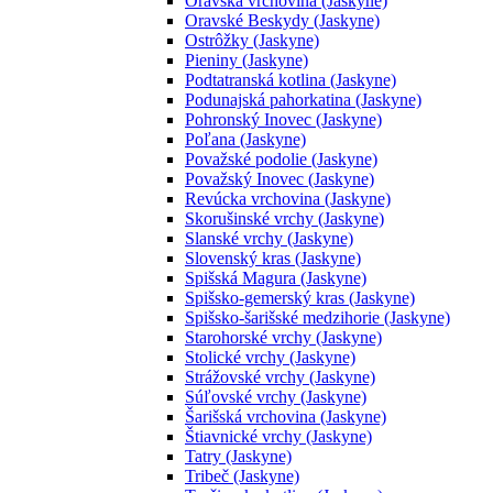
Oravská vrchovina (Jaskyne)
Oravské Beskydy (Jaskyne)
Ostrôžky (Jaskyne)
Pieniny (Jaskyne)
Podtatranská kotlina (Jaskyne)
Podunajská pahorkatina (Jaskyne)
Pohronský Inovec (Jaskyne)
Poľana (Jaskyne)
Považské podolie (Jaskyne)
Považský Inovec (Jaskyne)
Revúcka vrchovina (Jaskyne)
Skorušinské vrchy (Jaskyne)
Slanské vrchy (Jaskyne)
Slovenský kras (Jaskyne)
Spišská Magura (Jaskyne)
Spišsko-gemerský kras (Jaskyne)
Spišsko-šarišské medzihorie (Jaskyne)
Starohorské vrchy (Jaskyne)
Stolické vrchy (Jaskyne)
Strážovské vrchy (Jaskyne)
Súľovské vrchy (Jaskyne)
Šarišská vrchovina (Jaskyne)
Štiavnické vrchy (Jaskyne)
Tatry (Jaskyne)
Tribeč (Jaskyne)