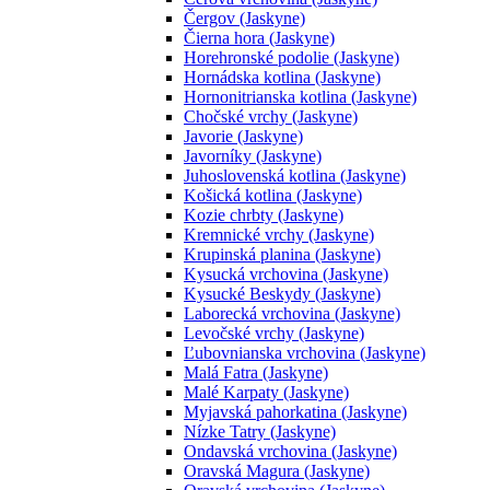
Čergov (Jaskyne)
Čierna hora (Jaskyne)
Horehronské podolie (Jaskyne)
Hornádska kotlina (Jaskyne)
Hornonitrianska kotlina (Jaskyne)
Chočské vrchy (Jaskyne)
Javorie (Jaskyne)
Javorníky (Jaskyne)
Juhoslovenská kotlina (Jaskyne)
Košická kotlina (Jaskyne)
Kozie chrbty (Jaskyne)
Kremnické vrchy (Jaskyne)
Krupinská planina (Jaskyne)
Kysucká vrchovina (Jaskyne)
Kysucké Beskydy (Jaskyne)
Laborecká vrchovina (Jaskyne)
Levočské vrchy (Jaskyne)
Ľubovnianska vrchovina (Jaskyne)
Malá Fatra (Jaskyne)
Malé Karpaty (Jaskyne)
Myjavská pahorkatina (Jaskyne)
Nízke Tatry (Jaskyne)
Ondavská vrchovina (Jaskyne)
Oravská Magura (Jaskyne)