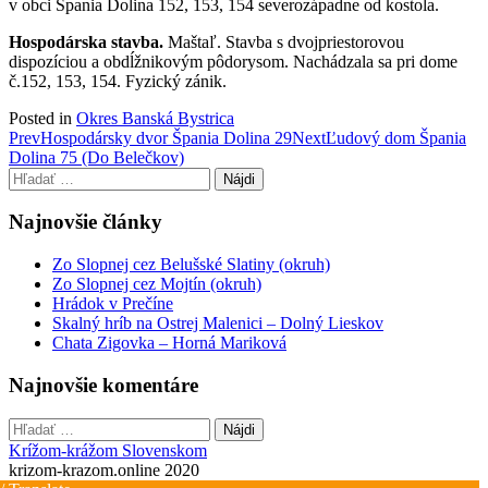
v obci Špania Dolina 152, 153, 154 severozápadne od kostola.
Hospodárska stavba.
Maštaľ. Stavba s dvojpriestorovou
dispozíciou a obdĺžnikovým pôdorysom. Nachádzala sa pri dome
č.152, 153, 154. Fyzický zánik.
Posted in
Okres Banská Bystrica
Post
Prev
Hospodársky dvor Špania Dolina 29
Next
Ľudový dom Špania
Dolina 75 (Do Belečkov)
navigation
Hľadať:
Najnovšie články
Zo Slopnej cez Belušské Slatiny (okruh)
Zo Slopnej cez Mojtín (okruh)
Hrádok v Prečíne
Skalný hríb na Ostrej Malenici – Dolný Lieskov
Chata Zigovka – Horná Mariková
Najnovšie komentáre
Hľadať:
Krížom-krážom Slovenskom
krizom-krazom.online 2020