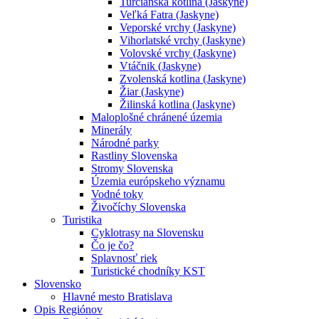
Turčianska kotlina (Jaskyne)
Veľká Fatra (Jaskyne)
Veporské vrchy (Jaskyne)
Vihorlatské vrchy (Jaskyne)
Volovské vrchy (Jaskyne)
Vtáčnik (Jaskyne)
Zvolenská kotlina (Jaskyne)
Žiar (Jaskyne)
Žilinská kotlina (Jaskyne)
Maloplošné chránené územia
Minerály
Národné parky
Rastliny Slovenska
Stromy Slovenska
Územia európskeho významu
Vodné toky
Živočíchy Slovenska
Turistika
Cyklotrasy na Slovensku
Čo je čo?
Splavnosť riek
Turistické chodníky KST
Slovensko
Hlavné mesto Bratislava
Opis Regiónov