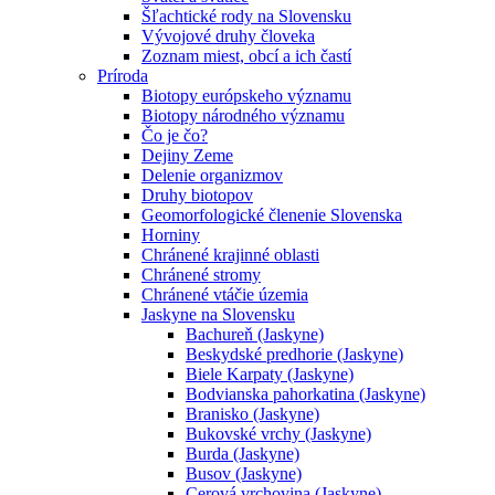
Šľachtické rody na Slovensku
Vývojové druhy človeka
Zoznam miest, obcí a ich častí
Príroda
Biotopy európskeho významu
Biotopy národného významu
Čo je čo?
Dejiny Zeme
Delenie organizmov
Druhy biotopov
Geomorfologické členenie Slovenska
Horniny
Chránené krajinné oblasti
Chránené stromy
Chránené vtáčie územia
Jaskyne na Slovensku
Bachureň (Jaskyne)
Beskydské predhorie (Jaskyne)
Biele Karpaty (Jaskyne)
Bodvianska pahorkatina (Jaskyne)
Branisko (Jaskyne)
Bukovské vrchy (Jaskyne)
Burda (Jaskyne)
Busov (Jaskyne)
Cerová vrchovina (Jaskyne)