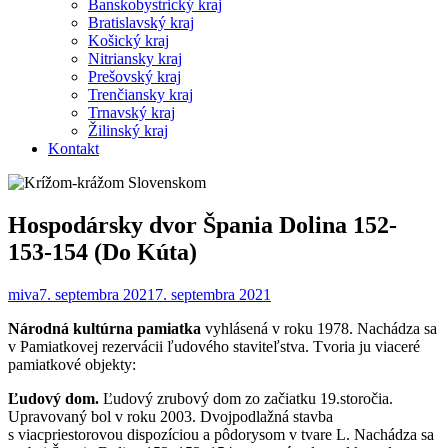
Banskobystrický kraj
Bratislavský kraj
Košický kraj
Nitriansky kraj
Prešovský kraj
Trenčiansky kraj
Trnavský kraj
Žilinský kraj
Kontakt
Hospodársky dvor Špania Dolina 152-
153-154 (Do Kúta)
miva
7. septembra 2021
7. septembra 2021
Národná kultúrna pamiatka
vyhlásená v roku 1978. Nachádza sa
v Pamiatkovej rezervácii ľudového staviteľstva. Tvoria ju viaceré
pamiatkové objekty:
Ľudový dom.
Ľudový zrubový dom zo začiatku 19.storočia.
Upravovaný bol v roku 2003. Dvojpodlažná stavba
s viacpriestorovou dispozíciou a pôdorysom v tvare L. Nachádza sa