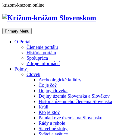
Skip
krizom-krazom.online
to
content
Primary Menu
O Portáli
Členenie portálu
História portálu
Spolupráca
Zdroje informácií
Pojmy
Človek
Archeologické kultúry
Čo je čo?
Dejiny človeka
Dejiny územia Slovenska a Slovákov
História územného členenia Slovenska
Králi
Kto je kto?
Pamiatkové územia na Slovensku
Rády a rehole
Stavebné slohy
Svätci a svätice