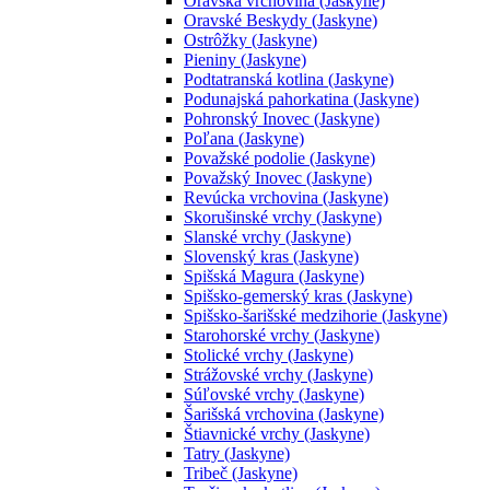
Oravská vrchovina (Jaskyne)
Oravské Beskydy (Jaskyne)
Ostrôžky (Jaskyne)
Pieniny (Jaskyne)
Podtatranská kotlina (Jaskyne)
Podunajská pahorkatina (Jaskyne)
Pohronský Inovec (Jaskyne)
Poľana (Jaskyne)
Považské podolie (Jaskyne)
Považský Inovec (Jaskyne)
Revúcka vrchovina (Jaskyne)
Skorušinské vrchy (Jaskyne)
Slanské vrchy (Jaskyne)
Slovenský kras (Jaskyne)
Spišská Magura (Jaskyne)
Spišsko-gemerský kras (Jaskyne)
Spišsko-šarišské medzihorie (Jaskyne)
Starohorské vrchy (Jaskyne)
Stolické vrchy (Jaskyne)
Strážovské vrchy (Jaskyne)
Súľovské vrchy (Jaskyne)
Šarišská vrchovina (Jaskyne)
Štiavnické vrchy (Jaskyne)
Tatry (Jaskyne)
Tribeč (Jaskyne)