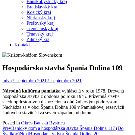
Banskobystrický kraj
Bratislavský kraj
Košický kraj
Nitriansky kraj
Prešovský kraj
Trenčiansky kraj
Trnavský kraj
Žilinský kraj
Kontakt
Hospodárska stavba Špania Dolina 109
miva
7. septembra 2021
7. septembra 2021
Národná kultúrna pamiatka
vyhlásená v roku 1978. Drevená
hospodárska stavba z obdobia po roku 1945. Prízemná stavba
s jednopriestorovou dispozíciou a obdĺžnikovým pôdorysom.
Nachádza sa v obci Špania Dolina 109 v Pamiatkovej rezervácii
ľudového staviteľstva severozápadne od domu.
Posted in
Okres Banská Bystrica
Post
Prev
Banícky dom a hospodárska stavba Špania Dolina 117 (Do
Švajkov)
Next
Hospodársky dvor Špania Dolina 20