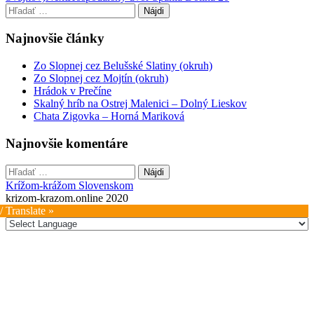
navigation
Hľadať:
Najnovšie články
Zo Slopnej cez Belušské Slatiny (okruh)
Zo Slopnej cez Mojtín (okruh)
Hrádok v Prečíne
Skalný hríb na Ostrej Malenici – Dolný Lieskov
Chata Zigovka – Horná Mariková
Najnovšie komentáre
Hľadať:
Krížom-krážom Slovenskom
krizom-krazom.online 2020
/ Translate »