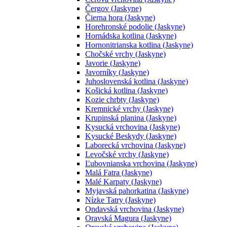
Čergov (Jaskyne)
Čierna hora (Jaskyne)
Horehronské podolie (Jaskyne)
Hornádska kotlina (Jaskyne)
Hornonitrianska kotlina (Jaskyne)
Chočské vrchy (Jaskyne)
Javorie (Jaskyne)
Javorníky (Jaskyne)
Juhoslovenská kotlina (Jaskyne)
Košická kotlina (Jaskyne)
Kozie chrbty (Jaskyne)
Kremnické vrchy (Jaskyne)
Krupinská planina (Jaskyne)
Kysucká vrchovina (Jaskyne)
Kysucké Beskydy (Jaskyne)
Laborecká vrchovina (Jaskyne)
Levočské vrchy (Jaskyne)
Ľubovnianska vrchovina (Jaskyne)
Malá Fatra (Jaskyne)
Malé Karpaty (Jaskyne)
Myjavská pahorkatina (Jaskyne)
Nízke Tatry (Jaskyne)
Ondavská vrchovina (Jaskyne)
Oravská Magura (Jaskyne)