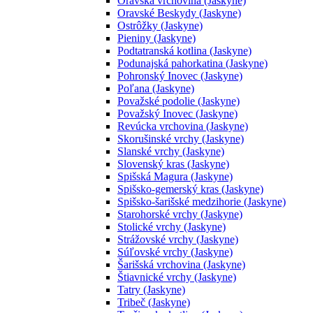
Oravská vrchovina (Jaskyne)
Oravské Beskydy (Jaskyne)
Ostrôžky (Jaskyne)
Pieniny (Jaskyne)
Podtatranská kotlina (Jaskyne)
Podunajská pahorkatina (Jaskyne)
Pohronský Inovec (Jaskyne)
Poľana (Jaskyne)
Považské podolie (Jaskyne)
Považský Inovec (Jaskyne)
Revúcka vrchovina (Jaskyne)
Skorušinské vrchy (Jaskyne)
Slanské vrchy (Jaskyne)
Slovenský kras (Jaskyne)
Spišská Magura (Jaskyne)
Spišsko-gemerský kras (Jaskyne)
Spišsko-šarišské medzihorie (Jaskyne)
Starohorské vrchy (Jaskyne)
Stolické vrchy (Jaskyne)
Strážovské vrchy (Jaskyne)
Súľovské vrchy (Jaskyne)
Šarišská vrchovina (Jaskyne)
Štiavnické vrchy (Jaskyne)
Tatry (Jaskyne)
Tribeč (Jaskyne)