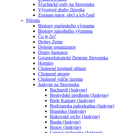
Šľachtické rody na Slovensku
Vývojové druhy človeka
Zoznam miest, obcí a ich častí
Príroda
Biotopy európskeho významu
Biotopy národného významu
Čo je čo?
Dejiny Zeme
Delenie organizmov
Druhy biotopov
Geomorfologické členenie Slovenska
Horniny
Chránené krajinné oblasti
Chránené stromy
Chránené vtáčie územia
Jaskyne na Slovensku
Bachureň (Jaskyne)
Beskydské predhorie (Jaskyne)
Biele Karpaty (Jaskyne)
Bodvianska pahorkatina (Jaskyne)
Branisko (Jaskyne)
Bukovské vrchy (Jaskyne)
Burda (Jaskyne)
Busov (Jaskyne)
Cerová vrchovina (Jaskyne)