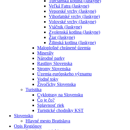
Turčianska kotlina (Jaskyne)
Veľká Fatra (Jaskyne)
Veporské vrchy (Jaskyne)
Vihorlatské vrchy (Jaskyne)
Volovské vrchy (Jaskyne)
Vtáčnik (Jaskyne)
Zvolenská kotlina (Jaskyne)
Žiar (Jaskyne)
Žilinská kotlina (Jaskyne)
Maloplošné chránené územia
Minerály
Národné parky
Rastliny Slovenska
Stromy Slovenska
Územia európskeho významu
Vodné toky
Živočíchy Slovenska
Turistika
Cyklotrasy na Slovensku
Čo je čo?
Splavnosť riek
Turistické chodníky KST
Slovensko
Hlavné mesto Bratislava
Opis Regiónov