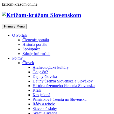
Skip
krizom-krazom.online
to
content
Primary Menu
O Portáli
Členenie portálu
História portálu
Spolupráca
Zdroje informácií
Pojmy
Človek
Archeologické kultúry
Čo je čo?
Dejiny človeka
Dejiny územia Slovenska a Slovákov
História územného členenia Slovenska
Králi
Kto je kto?
Pamiatkové územia na Slovensku
Rády a rehole
Stavebné slohy
Svätci a svätice