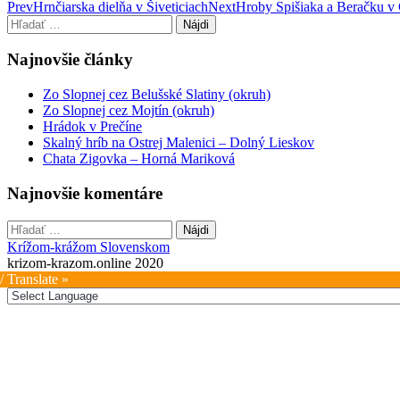
Post
Prev
Hrnčiarska dielňa v Šiveticiach
Next
Hroby Spišiaka a Beračku 
Hľadať:
navigation
Najnovšie články
Zo Slopnej cez Belušské Slatiny (okruh)
Zo Slopnej cez Mojtín (okruh)
Hrádok v Prečíne
Skalný hríb na Ostrej Malenici – Dolný Lieskov
Chata Zigovka – Horná Mariková
Najnovšie komentáre
Hľadať:
Krížom-krážom Slovenskom
krizom-krazom.online 2020
/ Translate »