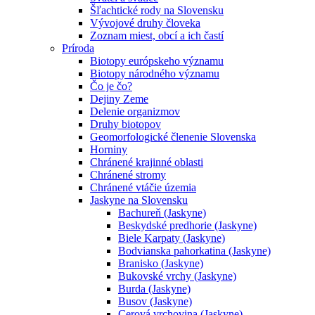
Šľachtické rody na Slovensku
Vývojové druhy človeka
Zoznam miest, obcí a ich častí
Príroda
Biotopy európskeho významu
Biotopy národného významu
Čo je čo?
Dejiny Zeme
Delenie organizmov
Druhy biotopov
Geomorfologické členenie Slovenska
Horniny
Chránené krajinné oblasti
Chránené stromy
Chránené vtáčie územia
Jaskyne na Slovensku
Bachureň (Jaskyne)
Beskydské predhorie (Jaskyne)
Biele Karpaty (Jaskyne)
Bodvianska pahorkatina (Jaskyne)
Branisko (Jaskyne)
Bukovské vrchy (Jaskyne)
Burda (Jaskyne)
Busov (Jaskyne)
Cerová vrchovina (Jaskyne)