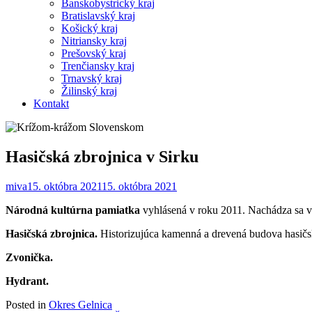
Banskobystrický kraj
Bratislavský kraj
Košický kraj
Nitriansky kraj
Prešovský kraj
Trenčiansky kraj
Trnavský kraj
Žilinský kraj
Kontakt
Hasičská zbrojnica v Sirku
miva
15. októbra 2021
15. októbra 2021
Národná kultúrna pamiatka
vyhlásená v roku 2011. Nachádza sa v 
Hasičská zbrojnica.
Historizujúca kamenná a drevená budova hasičs
Zvonička.
Hydrant.
Posted in
Okres Gelnica