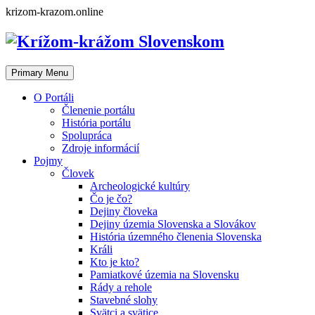
Skip
krizom-krazom.online
to
content
Primary Menu
O Portáli
Členenie portálu
História portálu
Spolupráca
Zdroje informácií
Pojmy
Človek
Archeologické kultúry
Čo je čo?
Dejiny človeka
Dejiny územia Slovenska a Slovákov
História územného členenia Slovenska
Králi
Kto je kto?
Pamiatkové územia na Slovensku
Rády a rehole
Stavebné slohy
Svätci a svätice