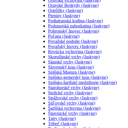
Oravská vrchovina (Jaskyne)
Oravské Beskydy (Jaskyne)
Ostrôžky (Jaskyne)
Pieniny (Jaskyne)
Podtatranská kotlina (Jaskyne)
Podunajská pahorkatina (Jaskyne)
Pohronský Inovec (Jaskyne)
Poľana (Jaskyne)
Považské podolie (Jaskyne)
Považský Inovec (Jaskyne)
Revúcka vrchovina (Jaskyne)
Skorušinské vrchy (Jaskyne)
Slanské vrchy (Jaskyne)
Slovenský kras (Jaskyne)
Spišská Magura (Jaskyne)
Spišsko-gemerský kras (Jaskyne)
Spišsko-šarišské medzihorie (Jaskyne)
Starohorské vrchy (Jaskyne)
Stolické vrchy (Jaskyne)
Strážovské vrchy (Jaskyne)
Súľovské vrchy (Jaskyne)
Šarišská vrchovina (Jaskyne)
Štiavnické vrchy (Jaskyne)
Tatry (Jaskyne)
Tribeč (Jaskyne)