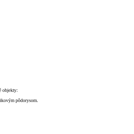
é objekty:
žnikovým pôdorysom.