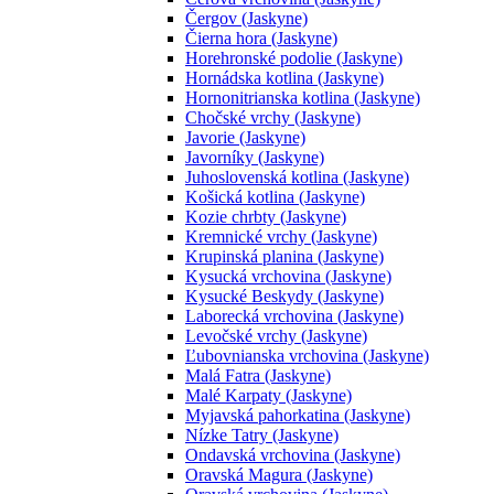
Čergov (Jaskyne)
Čierna hora (Jaskyne)
Horehronské podolie (Jaskyne)
Hornádska kotlina (Jaskyne)
Hornonitrianska kotlina (Jaskyne)
Chočské vrchy (Jaskyne)
Javorie (Jaskyne)
Javorníky (Jaskyne)
Juhoslovenská kotlina (Jaskyne)
Košická kotlina (Jaskyne)
Kozie chrbty (Jaskyne)
Kremnické vrchy (Jaskyne)
Krupinská planina (Jaskyne)
Kysucká vrchovina (Jaskyne)
Kysucké Beskydy (Jaskyne)
Laborecká vrchovina (Jaskyne)
Levočské vrchy (Jaskyne)
Ľubovnianska vrchovina (Jaskyne)
Malá Fatra (Jaskyne)
Malé Karpaty (Jaskyne)
Myjavská pahorkatina (Jaskyne)
Nízke Tatry (Jaskyne)
Ondavská vrchovina (Jaskyne)
Oravská Magura (Jaskyne)