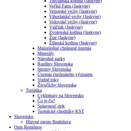
Turčianska kotlina (Jaskyne)
Veľká Fatra (Jaskyne)
Veporské vrchy (Jaskyne)
Vihorlatské vrchy (Jaskyne)
Volovské vrchy (Jaskyne)
Vtáčnik (Jaskyne)
Zvolenská kotlina (Jaskyne)
Žiar (Jaskyne)
Žilinská kotlina (Jaskyne)
Maloplošné chránené územia
Minerály
Národné parky
Rastliny Slovenska
Stromy Slovenska
Územia európskeho významu
Vodné toky
Živočíchy Slovenska
Turistika
Cyklotrasy na Slovensku
Čo je čo?
Splavnosť riek
Turistické chodníky KST
Slovensko
Hlavné mesto Bratislava
Opis Regiónov