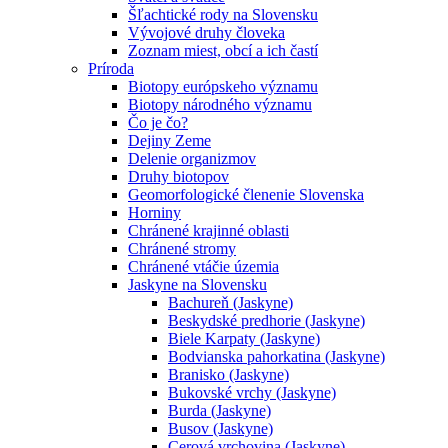
Šľachtické rody na Slovensku
Vývojové druhy človeka
Zoznam miest, obcí a ich častí
Príroda
Biotopy európskeho významu
Biotopy národného významu
Čo je čo?
Dejiny Zeme
Delenie organizmov
Druhy biotopov
Geomorfologické členenie Slovenska
Horniny
Chránené krajinné oblasti
Chránené stromy
Chránené vtáčie územia
Jaskyne na Slovensku
Bachureň (Jaskyne)
Beskydské predhorie (Jaskyne)
Biele Karpaty (Jaskyne)
Bodvianska pahorkatina (Jaskyne)
Branisko (Jaskyne)
Bukovské vrchy (Jaskyne)
Burda (Jaskyne)
Busov (Jaskyne)
Cerová vrchovina (Jaskyne)