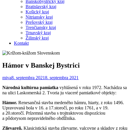
Banskobystrický kraj
Bratislavský kraj
Košický kraj
Nitriansky kraj
Prešovský kraj
Trenčiansky kraj
Trnavský kraj
Žilinský kraj
Kontakt
Hámor v Banskej Bystrici
miva
8. septembra 2021
8. septembra 2021
Národná kultúrna pamiatka
vyhlásená v roku 1972. Nachádza sa
na ulici Laskomerská 2. Tvoria ju viaceré pamiatkové objekty:
Hámor.
Renesančná stavba medeného hámru, hiarty, z roku 1496.
Upravovaná bola v 16. a 17.storočí, po roku 1761, a v 19.
a 20.storočí. Prízemná stavba s trojtraktovou dispozíciou
a pôdorysom nepravidelného obdĺžnika.
Zlievareň.
Klasicistická stavba zlievarne, valcovne a skladov z roku