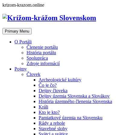
Skip
krizom-krazom.online
to
content
Primary Menu
O Portáli
Členenie portálu
História portálu
Spolupráca
Zdroje informácií
Pojmy
Človek
Archeologické kultúry
Čo je čo?
Dejiny človeka
Dejiny územia Slovenska a Slovákov
História územného členenia Slovenska
Králi
Kto je kto?
Pamiatkové územia na Slovensku
Rády a rehole
Stavebné slohy
Svätci a svätice