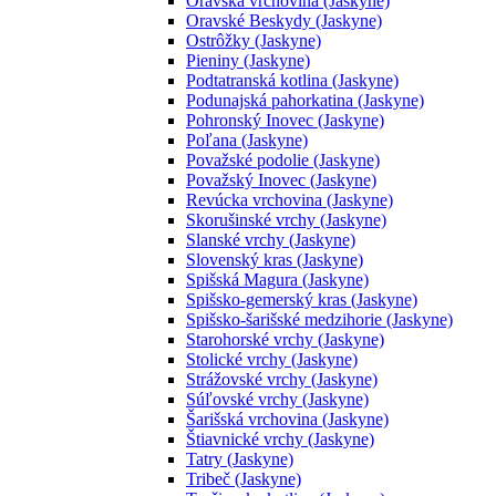
Oravská vrchovina (Jaskyne)
Oravské Beskydy (Jaskyne)
Ostrôžky (Jaskyne)
Pieniny (Jaskyne)
Podtatranská kotlina (Jaskyne)
Podunajská pahorkatina (Jaskyne)
Pohronský Inovec (Jaskyne)
Poľana (Jaskyne)
Považské podolie (Jaskyne)
Považský Inovec (Jaskyne)
Revúcka vrchovina (Jaskyne)
Skorušinské vrchy (Jaskyne)
Slanské vrchy (Jaskyne)
Slovenský kras (Jaskyne)
Spišská Magura (Jaskyne)
Spišsko-gemerský kras (Jaskyne)
Spišsko-šarišské medzihorie (Jaskyne)
Starohorské vrchy (Jaskyne)
Stolické vrchy (Jaskyne)
Strážovské vrchy (Jaskyne)
Súľovské vrchy (Jaskyne)
Šarišská vrchovina (Jaskyne)
Štiavnické vrchy (Jaskyne)
Tatry (Jaskyne)
Tribeč (Jaskyne)