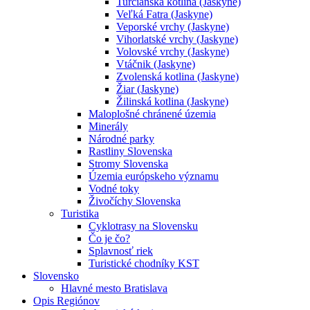
Turčianska kotlina (Jaskyne)
Veľká Fatra (Jaskyne)
Veporské vrchy (Jaskyne)
Vihorlatské vrchy (Jaskyne)
Volovské vrchy (Jaskyne)
Vtáčnik (Jaskyne)
Zvolenská kotlina (Jaskyne)
Žiar (Jaskyne)
Žilinská kotlina (Jaskyne)
Maloplošné chránené územia
Minerály
Národné parky
Rastliny Slovenska
Stromy Slovenska
Územia európskeho významu
Vodné toky
Živočíchy Slovenska
Turistika
Cyklotrasy na Slovensku
Čo je čo?
Splavnosť riek
Turistické chodníky KST
Slovensko
Hlavné mesto Bratislava
Opis Regiónov