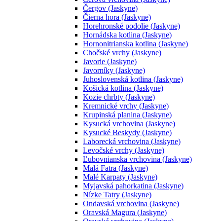
Čergov (Jaskyne)
Čierna hora (Jaskyne)
Horehronské podolie (Jaskyne)
Hornádska kotlina (Jaskyne)
Hornonitrianska kotlina (Jaskyne)
Chočské vrchy (Jaskyne)
Javorie (Jaskyne)
Javorníky (Jaskyne)
Juhoslovenská kotlina (Jaskyne)
Košická kotlina (Jaskyne)
Kozie chrbty (Jaskyne)
Kremnické vrchy (Jaskyne)
Krupinská planina (Jaskyne)
Kysucká vrchovina (Jaskyne)
Kysucké Beskydy (Jaskyne)
Laborecká vrchovina (Jaskyne)
Levočské vrchy (Jaskyne)
Ľubovnianska vrchovina (Jaskyne)
Malá Fatra (Jaskyne)
Malé Karpaty (Jaskyne)
Myjavská pahorkatina (Jaskyne)
Nízke Tatry (Jaskyne)
Ondavská vrchovina (Jaskyne)
Oravská Magura (Jaskyne)