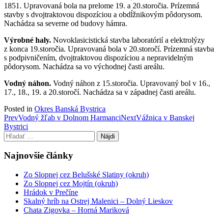
1851. Upravovaná bola na prelome 19. a 20.storočia. Prízemná
stavby s dvojtraktovou dispozíciou a obdĺžnikovým pôdorysom.
Nachádza sa severne od budovy hámra.
Výrobné haly.
Novoklasicistická stavba laboratórií a elektrolýzy
z konca 19.storočia. Upravovaná bola v 20.storočí. Prízemná stavba
s podpivničením, dvojtraktovou dispozíciou a nepravidelným
pôdorysom. Nachádza sa vo východnej časti areálu.
Vodný náhon.
Vodný náhon z 15.storočia. Upravovaný bol v 16.,
17., 18., 19. a 20.storočí. Nachádza sa v západnej časti areálu.
Posted in
Okres Banská Bystrica
Post
Prev
Vodný žľab v Dolnom Harmanci
Next
Vážnica v Banskej
Bystrici
navigation
Hľadať:
Najnovšie články
Zo Slopnej cez Belušské Slatiny (okruh)
Zo Slopnej cez Mojtín (okruh)
Hrádok v Prečíne
Skalný hríb na Ostrej Malenici – Dolný Lieskov
Chata Zigovka – Horná Mariková