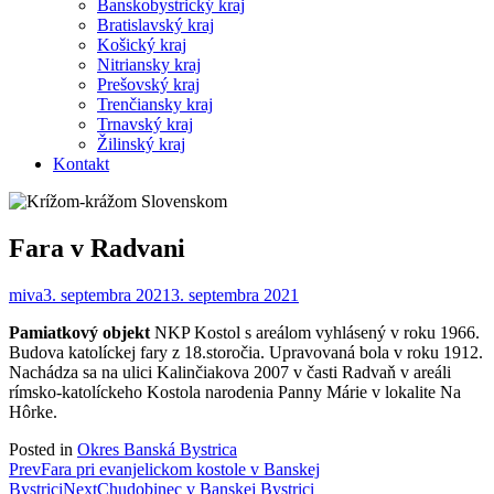
Banskobystrický kraj
Bratislavský kraj
Košický kraj
Nitriansky kraj
Prešovský kraj
Trenčiansky kraj
Trnavský kraj
Žilinský kraj
Kontakt
Fara v Radvani
miva
3. septembra 2021
3. septembra 2021
Pamiatkový objekt
NKP Kostol s areálom vyhlásený v roku 1966.
Budova katolíckej fary z 18.storočia. Upravovaná bola v roku 1912.
Nachádza sa na ulici Kalinčiakova 2007 v časti Radvaň v areáli
rímsko-katolíckeho Kostola narodenia Panny Márie v lokalite Na
Hôrke.
Posted in
Okres Banská Bystrica
Post
Prev
Fara pri evanjelickom kostole v Banskej
Bystrici
Next
Chudobinec v Banskej Bystrici