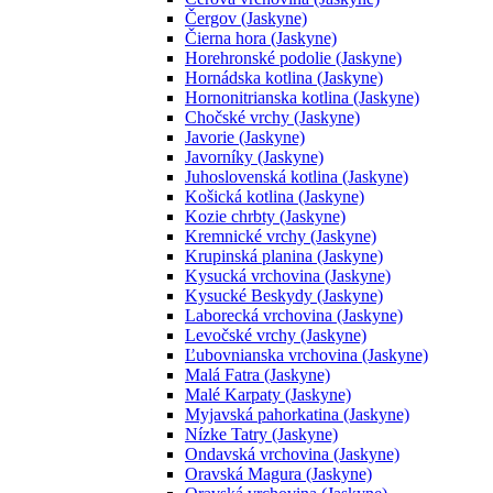
Čergov (Jaskyne)
Čierna hora (Jaskyne)
Horehronské podolie (Jaskyne)
Hornádska kotlina (Jaskyne)
Hornonitrianska kotlina (Jaskyne)
Chočské vrchy (Jaskyne)
Javorie (Jaskyne)
Javorníky (Jaskyne)
Juhoslovenská kotlina (Jaskyne)
Košická kotlina (Jaskyne)
Kozie chrbty (Jaskyne)
Kremnické vrchy (Jaskyne)
Krupinská planina (Jaskyne)
Kysucká vrchovina (Jaskyne)
Kysucké Beskydy (Jaskyne)
Laborecká vrchovina (Jaskyne)
Levočské vrchy (Jaskyne)
Ľubovnianska vrchovina (Jaskyne)
Malá Fatra (Jaskyne)
Malé Karpaty (Jaskyne)
Myjavská pahorkatina (Jaskyne)
Nízke Tatry (Jaskyne)
Ondavská vrchovina (Jaskyne)
Oravská Magura (Jaskyne)