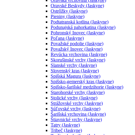
Oravská vrchovina (Jaskyne)
Oravské Beskydy (Jaskyne)
Ostrôžky (Jaskyne)
Pieniny (Jaskyne)
Podtatranská kotlina (Jaskyne)
Podunajská pahorkatina (Jaskyne)
Pohronský Inovec (Jaskyne)
Poľana (Jaskyne)
Považské podolie (Jaskyne)
Považský Inovec (Jaskyne)
Revúcka vrchovina (Jaskyne)
Skorušinské vrchy (Jaskyne)
Slanské vrchy (Jaskyne)
Slovenský kras (Jaskyne)
Spišská Magura (Jaskyne)
Spišsko-gemerský kras (Jaskyne)
Spišsko-šarišské medzihorie (Jaskyne)
Starohorské vrchy (Jaskyne)
Stolické vrchy (Jaskyne)
Strážovské vrchy (Jaskyne)
Súľovské vrchy (Jaskyne)
Šarišská vrchovina (Jaskyne)
Štiavnické vrchy (Jaskyne)
Tatry (Jaskyne)
Tribeč (Jaskyne)