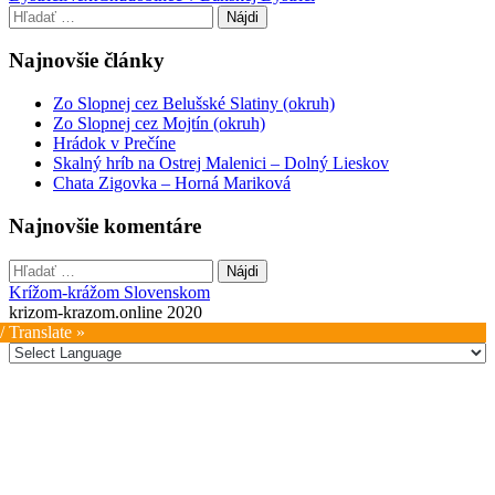
navigation
Hľadať:
Najnovšie články
Zo Slopnej cez Belušské Slatiny (okruh)
Zo Slopnej cez Mojtín (okruh)
Hrádok v Prečíne
Skalný hríb na Ostrej Malenici – Dolný Lieskov
Chata Zigovka – Horná Mariková
Najnovšie komentáre
Hľadať:
Krížom-krážom Slovenskom
krizom-krazom.online 2020
/ Translate »