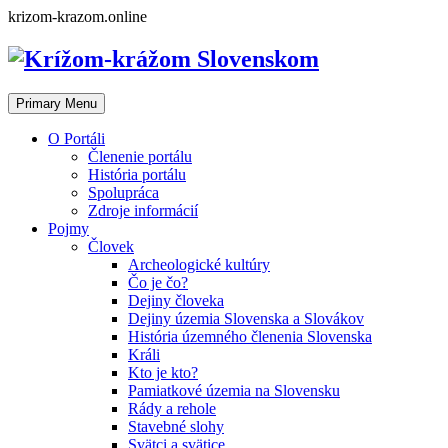
Skip
krizom-krazom.online
to
content
Primary Menu
O Portáli
Členenie portálu
História portálu
Spolupráca
Zdroje informácií
Pojmy
Človek
Archeologické kultúry
Čo je čo?
Dejiny človeka
Dejiny územia Slovenska a Slovákov
História územného členenia Slovenska
Králi
Kto je kto?
Pamiatkové územia na Slovensku
Rády a rehole
Stavebné slohy
Svätci a svätice