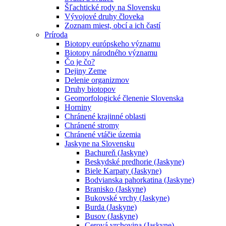
Šľachtické rody na Slovensku
Vývojové druhy človeka
Zoznam miest, obcí a ich častí
Príroda
Biotopy európskeho významu
Biotopy národného významu
Čo je čo?
Dejiny Zeme
Delenie organizmov
Druhy biotopov
Geomorfologické členenie Slovenska
Horniny
Chránené krajinné oblasti
Chránené stromy
Chránené vtáčie územia
Jaskyne na Slovensku
Bachureň (Jaskyne)
Beskydské predhorie (Jaskyne)
Biele Karpaty (Jaskyne)
Bodvianska pahorkatina (Jaskyne)
Branisko (Jaskyne)
Bukovské vrchy (Jaskyne)
Burda (Jaskyne)
Busov (Jaskyne)
Cerová vrchovina (Jaskyne)