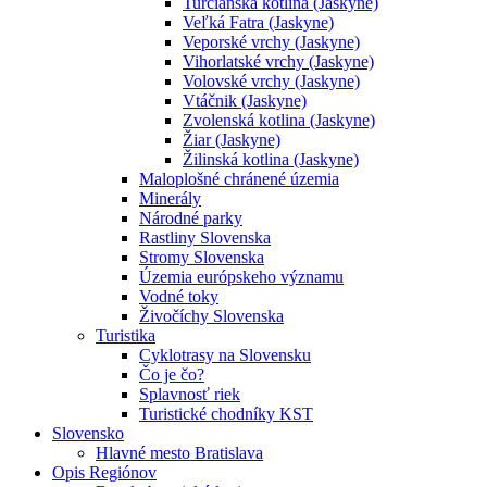
Turčianska kotlina (Jaskyne)
Veľká Fatra (Jaskyne)
Veporské vrchy (Jaskyne)
Vihorlatské vrchy (Jaskyne)
Volovské vrchy (Jaskyne)
Vtáčnik (Jaskyne)
Zvolenská kotlina (Jaskyne)
Žiar (Jaskyne)
Žilinská kotlina (Jaskyne)
Maloplošné chránené územia
Minerály
Národné parky
Rastliny Slovenska
Stromy Slovenska
Územia európskeho významu
Vodné toky
Živočíchy Slovenska
Turistika
Cyklotrasy na Slovensku
Čo je čo?
Splavnosť riek
Turistické chodníky KST
Slovensko
Hlavné mesto Bratislava
Opis Regiónov