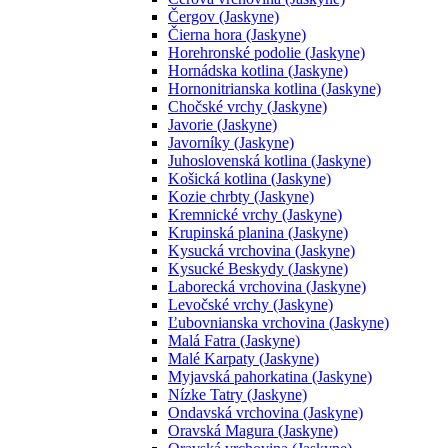
Čergov (Jaskyne)
Čierna hora (Jaskyne)
Horehronské podolie (Jaskyne)
Hornádska kotlina (Jaskyne)
Hornonitrianska kotlina (Jaskyne)
Chočské vrchy (Jaskyne)
Javorie (Jaskyne)
Javorníky (Jaskyne)
Juhoslovenská kotlina (Jaskyne)
Košická kotlina (Jaskyne)
Kozie chrbty (Jaskyne)
Kremnické vrchy (Jaskyne)
Krupinská planina (Jaskyne)
Kysucká vrchovina (Jaskyne)
Kysucké Beskydy (Jaskyne)
Laborecká vrchovina (Jaskyne)
Levočské vrchy (Jaskyne)
Ľubovnianska vrchovina (Jaskyne)
Malá Fatra (Jaskyne)
Malé Karpaty (Jaskyne)
Myjavská pahorkatina (Jaskyne)
Nízke Tatry (Jaskyne)
Ondavská vrchovina (Jaskyne)
Oravská Magura (Jaskyne)