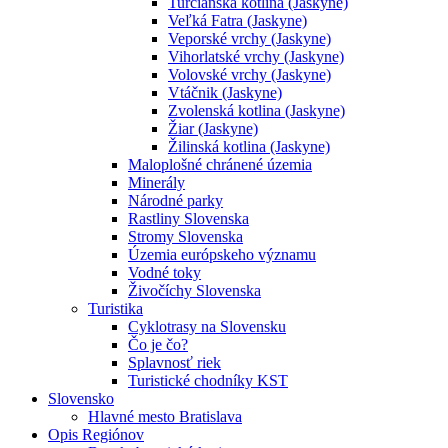
Turčianska kotlina (Jaskyne)
Veľká Fatra (Jaskyne)
Veporské vrchy (Jaskyne)
Vihorlatské vrchy (Jaskyne)
Volovské vrchy (Jaskyne)
Vtáčnik (Jaskyne)
Zvolenská kotlina (Jaskyne)
Žiar (Jaskyne)
Žilinská kotlina (Jaskyne)
Maloplošné chránené územia
Minerály
Národné parky
Rastliny Slovenska
Stromy Slovenska
Územia európskeho významu
Vodné toky
Živočíchy Slovenska
Turistika
Cyklotrasy na Slovensku
Čo je čo?
Splavnosť riek
Turistické chodníky KST
Slovensko
Hlavné mesto Bratislava
Opis Regiónov