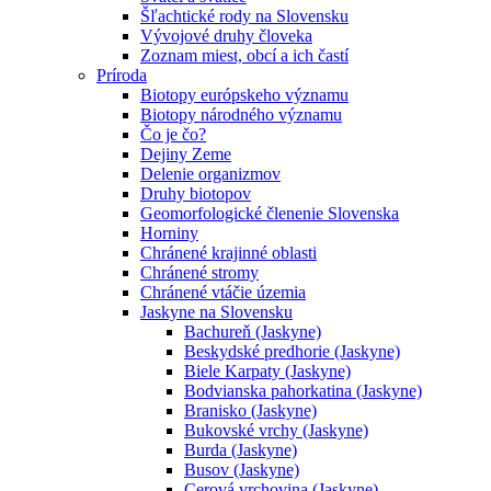
Šľachtické rody na Slovensku
Vývojové druhy človeka
Zoznam miest, obcí a ich častí
Príroda
Biotopy európskeho významu
Biotopy národného významu
Čo je čo?
Dejiny Zeme
Delenie organizmov
Druhy biotopov
Geomorfologické členenie Slovenska
Horniny
Chránené krajinné oblasti
Chránené stromy
Chránené vtáčie územia
Jaskyne na Slovensku
Bachureň (Jaskyne)
Beskydské predhorie (Jaskyne)
Biele Karpaty (Jaskyne)
Bodvianska pahorkatina (Jaskyne)
Branisko (Jaskyne)
Bukovské vrchy (Jaskyne)
Burda (Jaskyne)
Busov (Jaskyne)
Cerová vrchovina (Jaskyne)