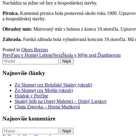
Nachádza sa južne od fary a hospodárskej stavby.
Pivnica.
Kamenná pivnica bola postavená okolo roku 1900. Upravovan
a hospodárskej stavby.
Ohradný múr.
Murovaný múr s bránou z konca 19.storočia. Upravov
Záhrada.
Farská záhrada bola vybudovaná koncom 19.storočia. Má ne
Posted in
Okres Brezno
Post
Prev
Fara v Hornej Lehote
Next
Škola v Mýte pod Ďumbierom
Hľadať:
navigation
Najnovšie články
Zo Slopnej cez Belušské Slatiny (okruh)
Zo Slopnej cez Mojtín (okruh)
Hrádok v Prečíne
Skalný hríb na Ostrej Malenici – Dolný Lieskov
Chata Zigovka – Horná Mariková
Najnovšie komentáre
Hľadať: