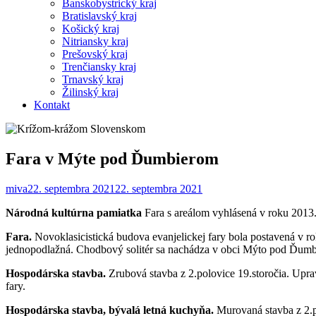
Banskobystrický kraj
Bratislavský kraj
Košický kraj
Nitriansky kraj
Prešovský kraj
Trenčiansky kraj
Trnavský kraj
Žilinský kraj
Kontakt
Fara v Mýte pod Ďumbierom
miva
22. septembra 2021
22. septembra 2021
Národná kultúrna pamiatka
Fara s areálom vyhlásená v roku 2013.
Fara.
Novoklasicistická budova evanjelickej fary bola postavená v r
jednopodlažná. Chodbový solitér sa nachádza v obci Mýto pod Ďumb
Hospodárska stavba.
Zrubová stavba z 2.polovice 19.storočia. Upra
fary.
Hospodárska stavba, bývalá letná kuchyňa.
Murovaná stavba z 2.po