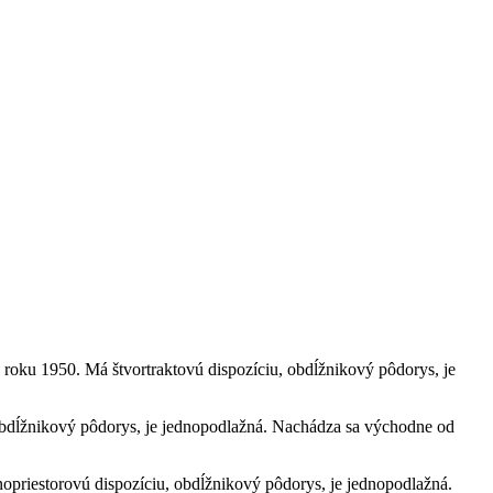
roku 1950. Má štvortraktovú dispozíciu, obdĺžnikový pôdorys, je
, obdĺžnikový pôdorys, je jednopodlažná. Nachádza sa východne od
nopriestorovú dispozíciu, obdĺžnikový pôdorys, je jednopodlažná.