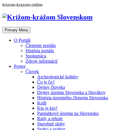
Skip
krizom-krazom.online
to
content
Primary Menu
O Portáli
Členenie portálu
História portálu
Spolupráca
Zdroje informácií
Pojmy
Človek
Archeologické kultúry
Čo je čo?
Dejiny človeka
Dejiny územia Slovenska a Slovákov
História územného členenia Slovenska
Králi
Kto je kto?
Pamiatkové územia na Slovensku
Rády a rehole
Stavebné slohy
Svätci a svätice