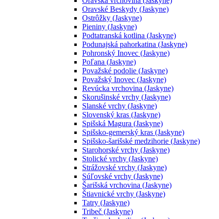
Oravská vrchovina (Jaskyne)
Oravské Beskydy (Jaskyne)
Ostrôžky (Jaskyne)
Pieniny (Jaskyne)
Podtatranská kotlina (Jaskyne)
Podunajská pahorkatina (Jaskyne)
Pohronský Inovec (Jaskyne)
Poľana (Jaskyne)
Považské podolie (Jaskyne)
Považský Inovec (Jaskyne)
Revúcka vrchovina (Jaskyne)
Skorušinské vrchy (Jaskyne)
Slanské vrchy (Jaskyne)
Slovenský kras (Jaskyne)
Spišská Magura (Jaskyne)
Spišsko-gemerský kras (Jaskyne)
Spišsko-šarišské medzihorie (Jaskyne)
Starohorské vrchy (Jaskyne)
Stolické vrchy (Jaskyne)
Strážovské vrchy (Jaskyne)
Súľovské vrchy (Jaskyne)
Šarišská vrchovina (Jaskyne)
Štiavnické vrchy (Jaskyne)
Tatry (Jaskyne)
Tribeč (Jaskyne)