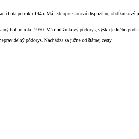
á bola po roku 1945. Má jednopriestorovú dispozíciu, obdĺžnikový p
aný bol po roku 1950. Má obdĺžnikový pôdorys, výšku jedného podlaž
pravidelný pôdorys. Nachádza sa južne od štátnej cesty.