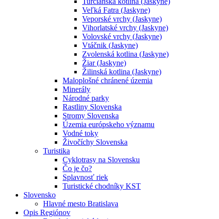
Turčianska kotlina (Jaskyne)
Veľká Fatra (Jaskyne)
Veporské vrchy (Jaskyne)
Vihorlatské vrchy (Jaskyne)
Volovské vrchy (Jaskyne)
Vtáčnik (Jaskyne)
Zvolenská kotlina (Jaskyne)
Žiar (Jaskyne)
Žilinská kotlina (Jaskyne)
Maloplošné chránené územia
Minerály
Národné parky
Rastliny Slovenska
Stromy Slovenska
Územia európskeho významu
Vodné toky
Živočíchy Slovenska
Turistika
Cyklotrasy na Slovensku
Čo je čo?
Splavnosť riek
Turistické chodníky KST
Slovensko
Hlavné mesto Bratislava
Opis Regiónov