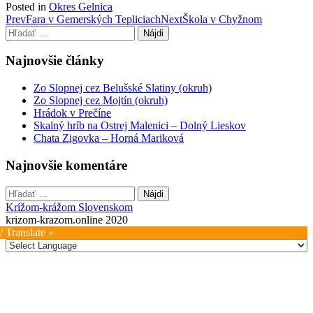
Posted in
Okres Gelnica
Post
Prev
Fara v Gemerských Tepliciach
Next
Škola v Chyžnom
Hľadať:
navigation
Najnovšie články
Zo Slopnej cez Belušské Slatiny (okruh)
Zo Slopnej cez Mojtín (okruh)
Hrádok v Prečíne
Skalný hríb na Ostrej Malenici – Dolný Lieskov
Chata Zigovka – Horná Mariková
Najnovšie komentáre
Hľadať:
Krížom-krážom Slovenskom
krizom-krazom.online 2020
/ Translate »