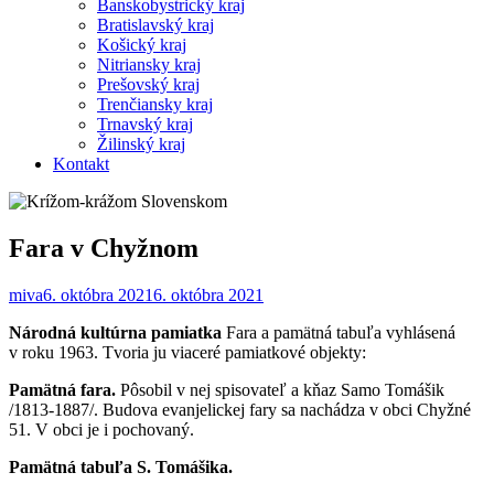
Banskobystrický kraj
Bratislavský kraj
Košický kraj
Nitriansky kraj
Prešovský kraj
Trenčiansky kraj
Trnavský kraj
Žilinský kraj
Kontakt
Fara v Chyžnom
miva
6. októbra 2021
6. októbra 2021
Národná kultúrna pamiatka
Fara a pamätná tabuľa vyhlásená
v roku 1963. Tvoria ju viaceré pamiatkové objekty:
Pamätná fara.
Pôsobil v nej spisovateľ a kňaz Samo Tomášik
/1813-1887/. Budova evanjelickej fary sa nachádza v obci Chyžné
51. V obci je i pochovaný.
Pamätná tabuľa S. Tomášika.