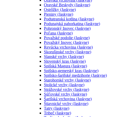
Oravská vrchovina (Jaskyne)
Oravské Beskydy (Jaskyne)
Ostrôžky (Jaskyne)
Pieniny (Jaskyne)
Podtatranská kotlina (Jaskyne)
Podunajská pahorkatina (Jaskyne)
Pohronský Inovec (Jaskyne)
Poľana (Jaskyne)
Považské podolie (Jaskyne)
Považský Inovec (Jaskyne)
Revúcka vrchovina (Jaskyne)
Skorušinské vrchy (Jaskyne)
Slanské vrchy (Jaskyne)
Slovenský kras (Jaskyne)
Spišská Magura (Jaskyne)
Spišsko-gemerský kras (Jaskyne)
Spišsko-šarišské medzihorie (Jaskyne)
Starohorské vrchy (Jaskyne)
Stolické vrchy (Jaskyne)
Strážovské vrchy (Jaskyne)
Súľovské vrchy (Jaskyne)
Šarišská vrchovina (Jaskyne)
Štiavnické vrchy (Jaskyne)
Tatry (Jaskyne)
Tribeč (Jaskyne)