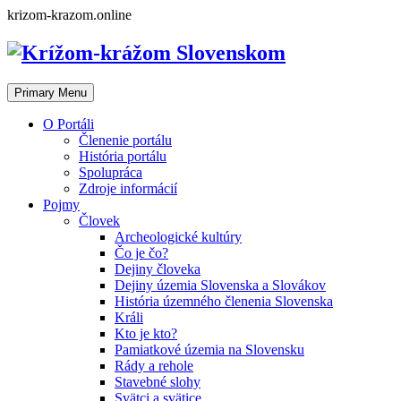
Skip
krizom-krazom.online
to
content
Primary Menu
O Portáli
Členenie portálu
História portálu
Spolupráca
Zdroje informácií
Pojmy
Človek
Archeologické kultúry
Čo je čo?
Dejiny človeka
Dejiny územia Slovenska a Slovákov
História územného členenia Slovenska
Králi
Kto je kto?
Pamiatkové územia na Slovensku
Rády a rehole
Stavebné slohy
Svätci a svätice