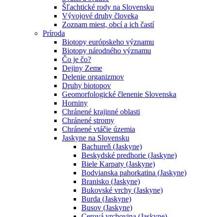
Šľachtické rody na Slovensku
Vývojové druhy človeka
Zoznam miest, obcí a ich častí
Príroda
Biotopy európskeho významu
Biotopy národného významu
Čo je čo?
Dejiny Zeme
Delenie organizmov
Druhy biotopov
Geomorfologické členenie Slovenska
Horniny
Chránené krajinné oblasti
Chránené stromy
Chránené vtáčie územia
Jaskyne na Slovensku
Bachureň (Jaskyne)
Beskydské predhorie (Jaskyne)
Biele Karpaty (Jaskyne)
Bodvianska pahorkatina (Jaskyne)
Branisko (Jaskyne)
Bukovské vrchy (Jaskyne)
Burda (Jaskyne)
Busov (Jaskyne)
Cerová vrchovina (Jaskyne)