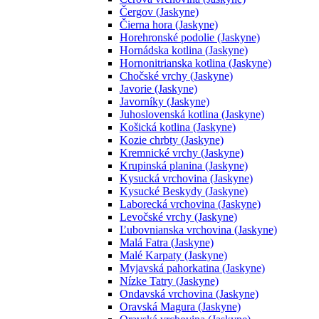
Čergov (Jaskyne)
Čierna hora (Jaskyne)
Horehronské podolie (Jaskyne)
Hornádska kotlina (Jaskyne)
Hornonitrianska kotlina (Jaskyne)
Chočské vrchy (Jaskyne)
Javorie (Jaskyne)
Javorníky (Jaskyne)
Juhoslovenská kotlina (Jaskyne)
Košická kotlina (Jaskyne)
Kozie chrbty (Jaskyne)
Kremnické vrchy (Jaskyne)
Krupinská planina (Jaskyne)
Kysucká vrchovina (Jaskyne)
Kysucké Beskydy (Jaskyne)
Laborecká vrchovina (Jaskyne)
Levočské vrchy (Jaskyne)
Ľubovnianska vrchovina (Jaskyne)
Malá Fatra (Jaskyne)
Malé Karpaty (Jaskyne)
Myjavská pahorkatina (Jaskyne)
Nízke Tatry (Jaskyne)
Ondavská vrchovina (Jaskyne)
Oravská Magura (Jaskyne)