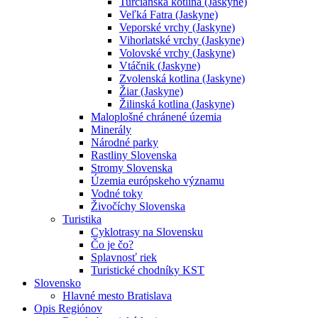
Turčianska kotlina (Jaskyne)
Veľká Fatra (Jaskyne)
Veporské vrchy (Jaskyne)
Vihorlatské vrchy (Jaskyne)
Volovské vrchy (Jaskyne)
Vtáčnik (Jaskyne)
Zvolenská kotlina (Jaskyne)
Žiar (Jaskyne)
Žilinská kotlina (Jaskyne)
Maloplošné chránené územia
Minerály
Národné parky
Rastliny Slovenska
Stromy Slovenska
Územia európskeho významu
Vodné toky
Živočíchy Slovenska
Turistika
Cyklotrasy na Slovensku
Čo je čo?
Splavnosť riek
Turistické chodníky KST
Slovensko
Hlavné mesto Bratislava
Opis Regiónov