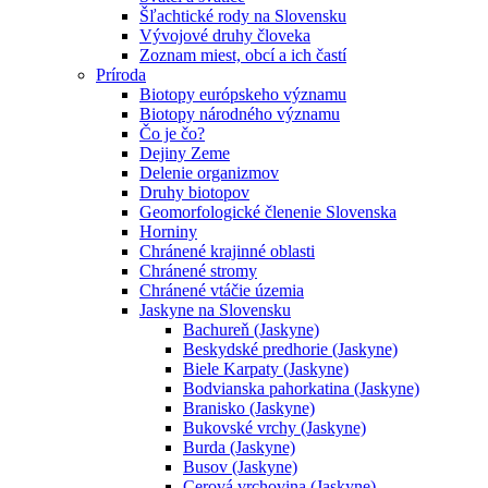
Šľachtické rody na Slovensku
Vývojové druhy človeka
Zoznam miest, obcí a ich častí
Príroda
Biotopy európskeho významu
Biotopy národného významu
Čo je čo?
Dejiny Zeme
Delenie organizmov
Druhy biotopov
Geomorfologické členenie Slovenska
Horniny
Chránené krajinné oblasti
Chránené stromy
Chránené vtáčie územia
Jaskyne na Slovensku
Bachureň (Jaskyne)
Beskydské predhorie (Jaskyne)
Biele Karpaty (Jaskyne)
Bodvianska pahorkatina (Jaskyne)
Branisko (Jaskyne)
Bukovské vrchy (Jaskyne)
Burda (Jaskyne)
Busov (Jaskyne)
Cerová vrchovina (Jaskyne)