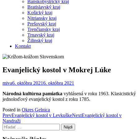
Banskobystrický kraj
Bratislavský kraj
Košický kraj
Nitriansky kraj
Prešovský kraj
Trenčiansky kraj
Trnavský kraj
Žilinský kraj
Kontakt
Evanjelický kostol v Mokrej Lúke
miva
6. októbra 2021
6. októbra 2021
Národná kultúrna pamiatka
vyhlásená v roku 1963. Klasicistický
jednoloďový evanjelický kostol z roku 1785.
Posted in
Okres Gelnica
Post
Prev
Evanjelický kostol v Levkuške
Next
Evanjelický kostol v
Nandraži
navigation
Hľadať: