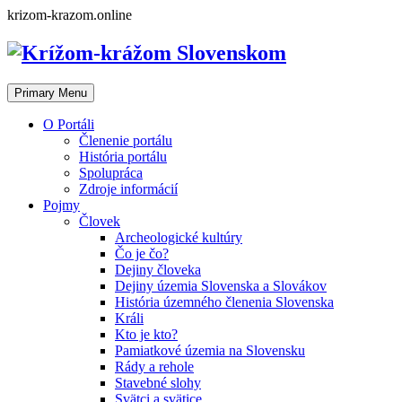
Skip
krizom-krazom.online
to
content
Primary Menu
O Portáli
Členenie portálu
História portálu
Spolupráca
Zdroje informácií
Pojmy
Človek
Archeologické kultúry
Čo je čo?
Dejiny človeka
Dejiny územia Slovenska a Slovákov
História územného členenia Slovenska
Králi
Kto je kto?
Pamiatkové územia na Slovensku
Rády a rehole
Stavebné slohy
Svätci a svätice