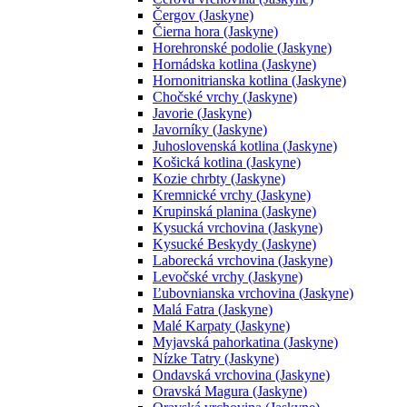
Čergov (Jaskyne)
Čierna hora (Jaskyne)
Horehronské podolie (Jaskyne)
Hornádska kotlina (Jaskyne)
Hornonitrianska kotlina (Jaskyne)
Chočské vrchy (Jaskyne)
Javorie (Jaskyne)
Javorníky (Jaskyne)
Juhoslovenská kotlina (Jaskyne)
Košická kotlina (Jaskyne)
Kozie chrbty (Jaskyne)
Kremnické vrchy (Jaskyne)
Krupinská planina (Jaskyne)
Kysucká vrchovina (Jaskyne)
Kysucké Beskydy (Jaskyne)
Laborecká vrchovina (Jaskyne)
Levočské vrchy (Jaskyne)
Ľubovnianska vrchovina (Jaskyne)
Malá Fatra (Jaskyne)
Malé Karpaty (Jaskyne)
Myjavská pahorkatina (Jaskyne)
Nízke Tatry (Jaskyne)
Ondavská vrchovina (Jaskyne)
Oravská Magura (Jaskyne)