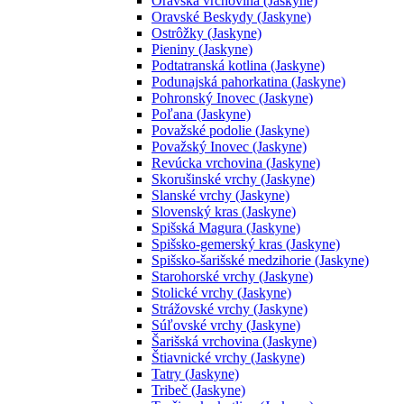
Oravská vrchovina (Jaskyne)
Oravské Beskydy (Jaskyne)
Ostrôžky (Jaskyne)
Pieniny (Jaskyne)
Podtatranská kotlina (Jaskyne)
Podunajská pahorkatina (Jaskyne)
Pohronský Inovec (Jaskyne)
Poľana (Jaskyne)
Považské podolie (Jaskyne)
Považský Inovec (Jaskyne)
Revúcka vrchovina (Jaskyne)
Skorušinské vrchy (Jaskyne)
Slanské vrchy (Jaskyne)
Slovenský kras (Jaskyne)
Spišská Magura (Jaskyne)
Spišsko-gemerský kras (Jaskyne)
Spišsko-šarišské medzihorie (Jaskyne)
Starohorské vrchy (Jaskyne)
Stolické vrchy (Jaskyne)
Strážovské vrchy (Jaskyne)
Súľovské vrchy (Jaskyne)
Šarišská vrchovina (Jaskyne)
Štiavnické vrchy (Jaskyne)
Tatry (Jaskyne)
Tribeč (Jaskyne)