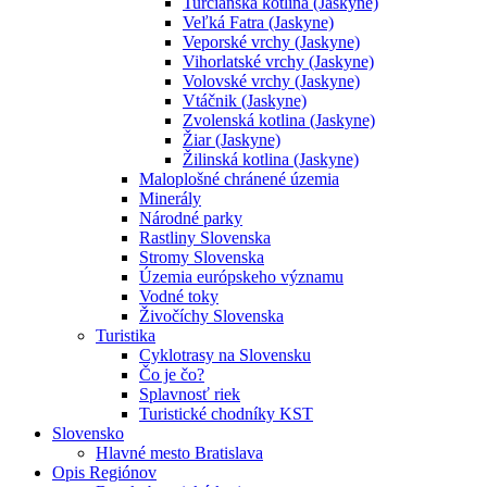
Turčianska kotlina (Jaskyne)
Veľká Fatra (Jaskyne)
Veporské vrchy (Jaskyne)
Vihorlatské vrchy (Jaskyne)
Volovské vrchy (Jaskyne)
Vtáčnik (Jaskyne)
Zvolenská kotlina (Jaskyne)
Žiar (Jaskyne)
Žilinská kotlina (Jaskyne)
Maloplošné chránené územia
Minerály
Národné parky
Rastliny Slovenska
Stromy Slovenska
Územia európskeho významu
Vodné toky
Živočíchy Slovenska
Turistika
Cyklotrasy na Slovensku
Čo je čo?
Splavnosť riek
Turistické chodníky KST
Slovensko
Hlavné mesto Bratislava
Opis Regiónov