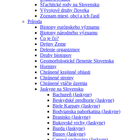
Šľachtické rody na Slovensku
Vývojové druhy človeka
Zoznam miest, obcí a ich častí
Príroda
Biotopy európskeho významu
Biotopy národného významu
Čo je čo?
Dejiny Zeme
Delenie organizmov
Druhy biotopov
Geomorfologické členenie Slovenska
Horniny
Chránené krajinné oblasti
Chránené stromy
Chránené vtáčie územia
Jaskyne na Slovensku
Bachureň (Jaskyne)
Beskydské predhorie (Jaskyne)
Biele Karpaty (Jaskyne)
Bodvianska pahorkatina (Jaskyne)
Branisko (Jaskyne)
Bukovské vrchy (Jaskyne)
Burda (Jaskyne)
Busov (Jaskyne)
Cerová vrchovina (Jaskyne)