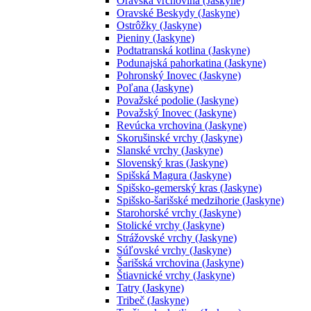
Oravská vrchovina (Jaskyne)
Oravské Beskydy (Jaskyne)
Ostrôžky (Jaskyne)
Pieniny (Jaskyne)
Podtatranská kotlina (Jaskyne)
Podunajská pahorkatina (Jaskyne)
Pohronský Inovec (Jaskyne)
Poľana (Jaskyne)
Považské podolie (Jaskyne)
Považský Inovec (Jaskyne)
Revúcka vrchovina (Jaskyne)
Skorušinské vrchy (Jaskyne)
Slanské vrchy (Jaskyne)
Slovenský kras (Jaskyne)
Spišská Magura (Jaskyne)
Spišsko-gemerský kras (Jaskyne)
Spišsko-šarišské medzihorie (Jaskyne)
Starohorské vrchy (Jaskyne)
Stolické vrchy (Jaskyne)
Strážovské vrchy (Jaskyne)
Súľovské vrchy (Jaskyne)
Šarišská vrchovina (Jaskyne)
Štiavnické vrchy (Jaskyne)
Tatry (Jaskyne)
Tribeč (Jaskyne)