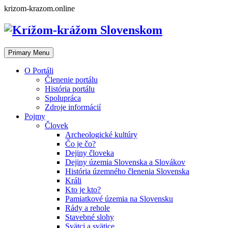
Skip
krizom-krazom.online
to
content
Primary Menu
O Portáli
Členenie portálu
História portálu
Spolupráca
Zdroje informácií
Pojmy
Človek
Archeologické kultúry
Čo je čo?
Dejiny človeka
Dejiny územia Slovenska a Slovákov
História územného členenia Slovenska
Králi
Kto je kto?
Pamiatkové územia na Slovensku
Rády a rehole
Stavebné slohy
Svätci a svätice