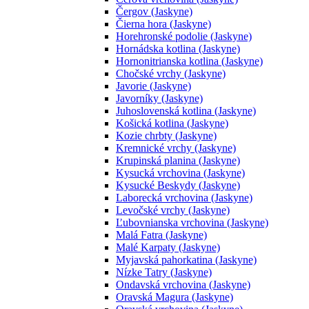
Čergov (Jaskyne)
Čierna hora (Jaskyne)
Horehronské podolie (Jaskyne)
Hornádska kotlina (Jaskyne)
Hornonitrianska kotlina (Jaskyne)
Chočské vrchy (Jaskyne)
Javorie (Jaskyne)
Javorníky (Jaskyne)
Juhoslovenská kotlina (Jaskyne)
Košická kotlina (Jaskyne)
Kozie chrbty (Jaskyne)
Kremnické vrchy (Jaskyne)
Krupinská planina (Jaskyne)
Kysucká vrchovina (Jaskyne)
Kysucké Beskydy (Jaskyne)
Laborecká vrchovina (Jaskyne)
Levočské vrchy (Jaskyne)
Ľubovnianska vrchovina (Jaskyne)
Malá Fatra (Jaskyne)
Malé Karpaty (Jaskyne)
Myjavská pahorkatina (Jaskyne)
Nízke Tatry (Jaskyne)
Ondavská vrchovina (Jaskyne)
Oravská Magura (Jaskyne)