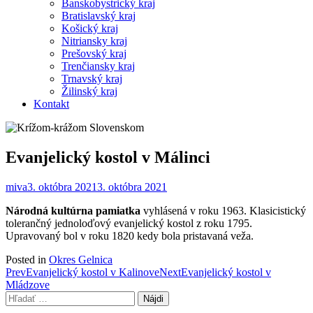
Banskobystrický kraj
Bratislavský kraj
Košický kraj
Nitriansky kraj
Prešovský kraj
Trenčiansky kraj
Trnavský kraj
Žilinský kraj
Kontakt
Evanjelický kostol v Málinci
miva
3. októbra 2021
3. októbra 2021
Národná kultúrna pamiatka
vyhlásená v roku 1963. Klasicistický
tolerančný jednoloďový evanjelický kostol z roku 1795.
Upravovaný bol v roku 1820 kedy bola pristavaná veža.
Posted in
Okres Gelnica
Post
Prev
Evanjelický kostol v Kalinove
Next
Evanjelický kostol v
Mládzove
navigation
Hľadať: