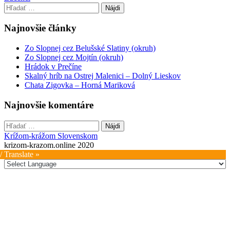
navigation
Hľadať:
Najnovšie články
Zo Slopnej cez Belušské Slatiny (okruh)
Zo Slopnej cez Mojtín (okruh)
Hrádok v Prečíne
Skalný hríb na Ostrej Malenici – Dolný Lieskov
Chata Zigovka – Horná Mariková
Najnovšie komentáre
Hľadať:
Krížom-krážom Slovenskom
krizom-krazom.online 2020
/ Translate »