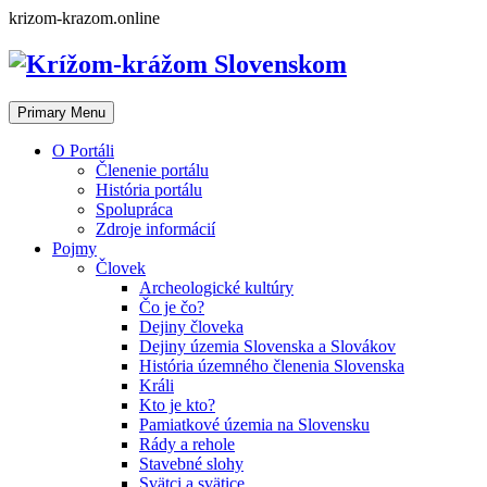
Skip
krizom-krazom.online
to
content
Primary Menu
O Portáli
Členenie portálu
História portálu
Spolupráca
Zdroje informácií
Pojmy
Človek
Archeologické kultúry
Čo je čo?
Dejiny človeka
Dejiny územia Slovenska a Slovákov
História územného členenia Slovenska
Králi
Kto je kto?
Pamiatkové územia na Slovensku
Rády a rehole
Stavebné slohy
Svätci a svätice