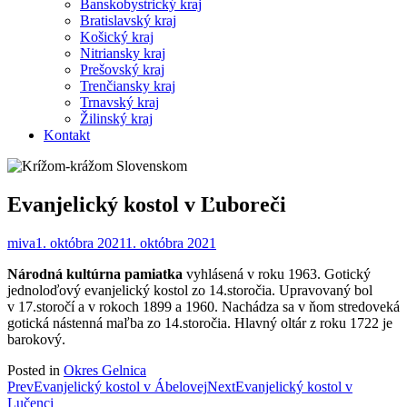
Banskobystrický kraj
Bratislavský kraj
Košický kraj
Nitriansky kraj
Prešovský kraj
Trenčiansky kraj
Trnavský kraj
Žilinský kraj
Kontakt
Evanjelický kostol v Ľuboreči
miva
1. októbra 2021
1. októbra 2021
Národná kultúrna pamiatka
vyhlásená v roku 1963. Gotický
jednoloďový evanjelický kostol zo 14.storočia. Upravovaný bol
v 17.storočí a v rokoch 1899 a 1960. Nachádza sa v ňom stredoveká
gotická nástenná maľba zo 14.storočia. Hlavný oltár z roku 1722 je
barokový.
Posted in
Okres Gelnica
Post
Prev
Evanjelický kostol v Ábelovej
Next
Evanjelický kostol v
Lučenci