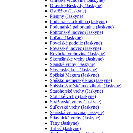
Oravská vrchovina (Jaskyne)
Oravské Beskydy (Jaskyne)
Ostrôžky (Jaskyne)
Pieniny (Jaskyne)
Podtatranská kotlina (Jaskyne)
Podunajská pahorkatina (Jaskyne)
Pohronský Inovec (Jaskyne)
Poľana (Jaskyne)
Považské podolie (Jaskyne)
Považský Inovec (Jaskyne)
Revúcka vrchovina (Jaskyne)
Skorušinské vrchy (Jaskyne)
Slanské vrchy (Jaskyne)
Slovenský kras (Jaskyne)
Spišská Magura (Jaskyne)
Spišsko-gemerský kras (Jaskyne)
Spišsko-šarišské medzihorie (Jaskyne)
Starohorské vrchy (Jaskyne)
Stolické vrchy (Jaskyne)
Strážovské vrchy (Jaskyne)
Súľovské vrchy (Jaskyne)
Šarišská vrchovina (Jaskyne)
Štiavnické vrchy (Jaskyne)
Tatry (Jaskyne)
Tribeč (Jaskyne)