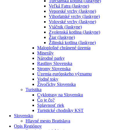
Turčianska kotlina (Jaskyne)
Veľká Fatra (Jaskyne)
Veporské vrchy (Jaskyne)
Vihorlatské vrchy (Jaskyne)
Volovské vrchy (Jaskyne)
Vtáčnik (Jaskyne)
Zvolenská kotlina (Jaskyne)
Žiar (Jaskyne)
Žilinská kotlina (Jaskyne)
Maloplošné chránené územia
Minerály
Národné parky
Rastliny Slovenska
Stromy Slovenska
Územia európskeho významu
Vodné toky
Živočíchy Slovenska
Turistika
Cyklotrasy na Slovensku
Čo je čo?
Splavnosť riek
Turistické chodníky KST
Slovensko
Hlavné mesto Bratislava
Opis Regiónov