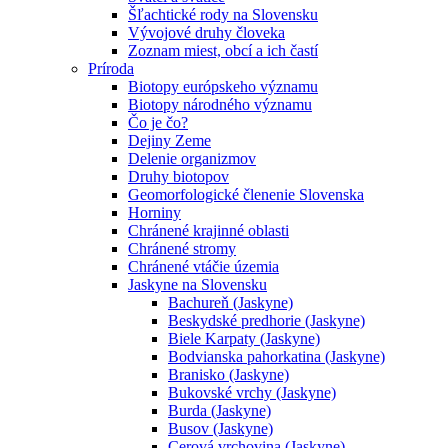
Šľachtické rody na Slovensku
Vývojové druhy človeka
Zoznam miest, obcí a ich častí
Príroda
Biotopy európskeho významu
Biotopy národného významu
Čo je čo?
Dejiny Zeme
Delenie organizmov
Druhy biotopov
Geomorfologické členenie Slovenska
Horniny
Chránené krajinné oblasti
Chránené stromy
Chránené vtáčie územia
Jaskyne na Slovensku
Bachureň (Jaskyne)
Beskydské predhorie (Jaskyne)
Biele Karpaty (Jaskyne)
Bodvianska pahorkatina (Jaskyne)
Branisko (Jaskyne)
Bukovské vrchy (Jaskyne)
Burda (Jaskyne)
Busov (Jaskyne)
Cerová vrchovina (Jaskyne)