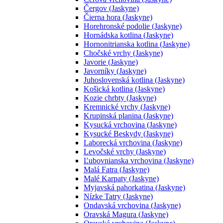
Čergov (Jaskyne)
Čierna hora (Jaskyne)
Horehronské podolie (Jaskyne)
Hornádska kotlina (Jaskyne)
Hornonitrianska kotlina (Jaskyne)
Chočské vrchy (Jaskyne)
Javorie (Jaskyne)
Javorníky (Jaskyne)
Juhoslovenská kotlina (Jaskyne)
Košická kotlina (Jaskyne)
Kozie chrbty (Jaskyne)
Kremnické vrchy (Jaskyne)
Krupinská planina (Jaskyne)
Kysucká vrchovina (Jaskyne)
Kysucké Beskydy (Jaskyne)
Laborecká vrchovina (Jaskyne)
Levočské vrchy (Jaskyne)
Ľubovnianska vrchovina (Jaskyne)
Malá Fatra (Jaskyne)
Malé Karpaty (Jaskyne)
Myjavská pahorkatina (Jaskyne)
Nízke Tatry (Jaskyne)
Ondavská vrchovina (Jaskyne)
Oravská Magura (Jaskyne)