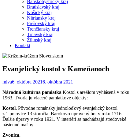
Banskobystrický kraj
Bratislavský kraj
Košický kraj
Nitriansky kraj
Prešovský kraj
Trenčiansky kraj
Trnavský kraj
Žilinský kraj
Kontakt
Evanjelický kostol v Kameňanoch
miva
6. októbra 2021
6. októbra 2021
Národná kultúrna pamiatka
Kostol s areálom vyhlásená v roku
1963. Tvoria ju viaceré pamiatkové objekty:
Kostol.
Pôvodne románsky jednoloďový evanjelický kostol
z 1.polovice 13.storočia. Barokovo upravený bol v roku 1716.
Ďalšie úpravy v roku 1921. V interiéri sa nachádzajú stredoveké
nástenné maľby.
Zvonica.