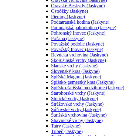
Oravská vrchovina (Jaskyne)
Oravské Beskydy (Jaskyne)
Ostrôžky (Jaskyne)
Pieniny (Jaskyne)
Podtatranská kotlina (Jaskyne)
Podunajská pahorkatina (Jaskyne)
Pohronský Inovec (Jaskyne)
Poľana (Jaskyne)
Považské podolie (Jaskyne)
Považský Inovec (Jaskyne)
Revúcka vrchovina (Jaskyne)
Skorušinské vrchy (Jaskyne)
Slanské vrchy (Jaskyne)
Slovenský kras (Jaskyne)
Spišská Magura (Jaskyne)
Spišsko-gemerský kras (Jaskyne)
Spišsko-šarišské medzihorie (Jaskyne)
Starohorské vrchy (Jaskyne)
Stolické vrchy (Jaskyne)
Strážovské vrchy (Jaskyne)
Súľovské vrchy (Jaskyne)
Šarišská vrchovina (Jaskyne)
Štiavnické vrchy (Jaskyne)
Tatry (Jaskyne)
Tribeč (Jaskyne)