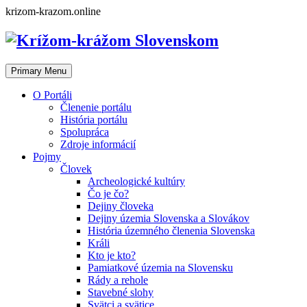
Skip
krizom-krazom.online
to
content
Primary Menu
O Portáli
Členenie portálu
História portálu
Spolupráca
Zdroje informácií
Pojmy
Človek
Archeologické kultúry
Čo je čo?
Dejiny človeka
Dejiny územia Slovenska a Slovákov
História územného členenia Slovenska
Králi
Kto je kto?
Pamiatkové územia na Slovensku
Rády a rehole
Stavebné slohy
Svätci a svätice