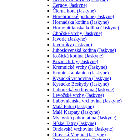
Čergov (Jaskyne)
Čierna hora (Jaskyne)
Horehronské podolie (Jaskyne)
Hornádska kotlina (Jaskyne)
Hornonitrianska kotlina (Jaskyne)
Chočské vrchy (Jaskyne)
Javorie (Jaskyne)
Javorníky (Jaskyne)
Juhoslovenská kotlina (Jaskyne)
Košická kotlina (Jaskyne)
Kozie chrbty (Jaskyne)
Kremnické vrchy (Jaskyne)
Krupinská planina (Jaskyne)
Kysucká vrchovina (Jaskyne)
Kysucké Beskydy (Jaskyne)
Laborecká vrchovina (Jaskyne)
Levočské vrchy (Jaskyne)
Ľubovnianska vrchovina (Jaskyne)
Malá Fatra (Jaskyne)
Malé Karpaty (Jaskyne)
Myjavská pahorkatina (Jaskyne)
Nízke Tatry (Jaskyne)
Ondavská vrchovina (Jaskyne)
Oravská Magura (Jaskyne)