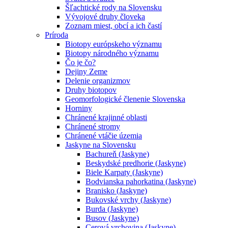
Šľachtické rody na Slovensku
Vývojové druhy človeka
Zoznam miest, obcí a ich častí
Príroda
Biotopy európskeho významu
Biotopy národného významu
Čo je čo?
Dejiny Zeme
Delenie organizmov
Druhy biotopov
Geomorfologické členenie Slovenska
Horniny
Chránené krajinné oblasti
Chránené stromy
Chránené vtáčie územia
Jaskyne na Slovensku
Bachureň (Jaskyne)
Beskydské predhorie (Jaskyne)
Biele Karpaty (Jaskyne)
Bodvianska pahorkatina (Jaskyne)
Branisko (Jaskyne)
Bukovské vrchy (Jaskyne)
Burda (Jaskyne)
Busov (Jaskyne)
Cerová vrchovina (Jaskyne)