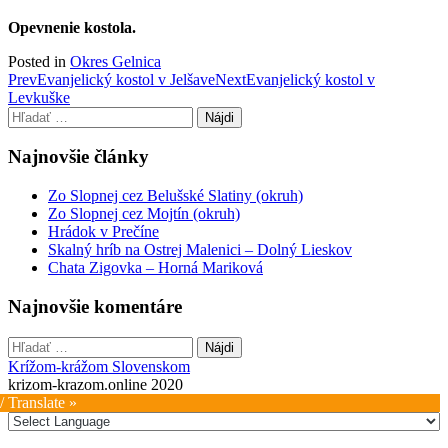
Opevnenie kostola.
Posted in
Okres Gelnica
Post
Prev
Evanjelický kostol v Jelšave
Next
Evanjelický kostol v
Levkuške
navigation
Hľadať:
Najnovšie články
Zo Slopnej cez Belušské Slatiny (okruh)
Zo Slopnej cez Mojtín (okruh)
Hrádok v Prečíne
Skalný hríb na Ostrej Malenici – Dolný Lieskov
Chata Zigovka – Horná Mariková
Najnovšie komentáre
Hľadať:
Krížom-krážom Slovenskom
krizom-krazom.online 2020
/ Translate »