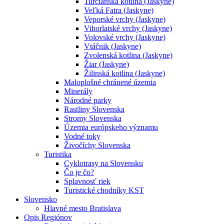
Turčianska kotlina (Jaskyne)
Veľká Fatra (Jaskyne)
Veporské vrchy (Jaskyne)
Vihorlatské vrchy (Jaskyne)
Volovské vrchy (Jaskyne)
Vtáčnik (Jaskyne)
Zvolenská kotlina (Jaskyne)
Žiar (Jaskyne)
Žilinská kotlina (Jaskyne)
Maloplošné chránené územia
Minerály
Národné parky
Rastliny Slovenska
Stromy Slovenska
Územia európskeho významu
Vodné toky
Živočíchy Slovenska
Turistika
Cyklotrasy na Slovensku
Čo je čo?
Splavnosť riek
Turistické chodníky KST
Slovensko
Hlavné mesto Bratislava
Opis Regiónov